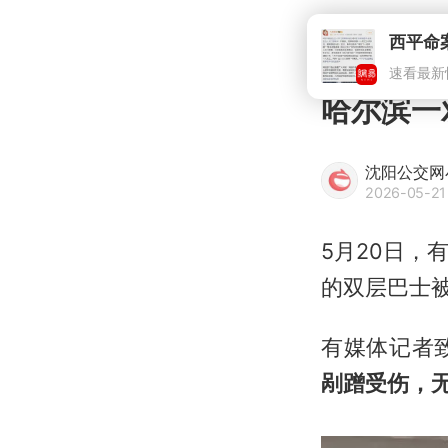
西平命
速看最新
哈尔滨一
沈阳公交网
2026-05-21
5月20日
的双层巴士被
有媒体记者
剐蹭受伤，