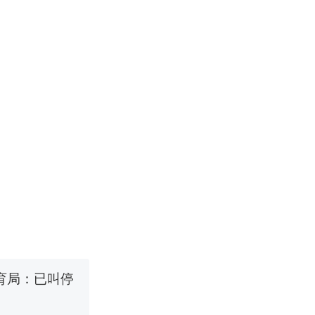
改写了人生
！女子傻眼
育局：已叫停