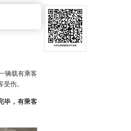
扫码去网易新闻APP浏览
一辆载有乘客
客受伤。
完毕，有乘客