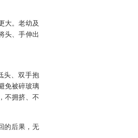
更大。老幼及
将头、手伸出
低头、双手抱
避免被碎玻璃
，不拥挤、不
回的后果，无
。