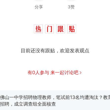
分享
3赞
目前还没有跟贴，欢迎发表观点
那个在床头放菜刀的女孩，因老师一句“跟我回家”
热
搬家报价570元，搬到楼下交5060元才肯搬上楼
新
有0人参与 来一起讨论吧
了……
空调24小时开着反而更省电？电力部门回应
佛山一中学招聘物理教师，笔试前13名均遭淘汰？教
招聘，成立调查组全面核查