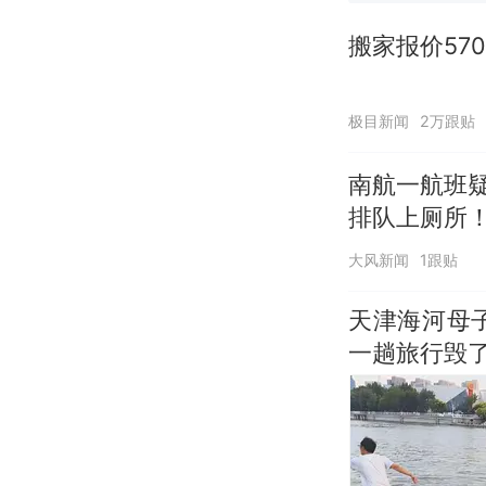
搬家报价57
极目新闻
2万跟贴
南航一航班
排队上厕所！
应：并非每
大风新闻
1跟贴
天津海河母
一趟旅行毁