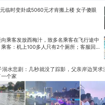
十多万人报名的考试，成绩全部作废，公平么？
0元临时变卦成5060元才肯搬上楼 女子傻眼
“不建议大家买深色蛋糕”上热搜，网友：天塌了！
那个在床头放菜刀的女孩，因老师一句“跟我回家”
热
疑向乘客发放西梅汁，致多名乘客在飞行途中
乘客：机上100多人只有2个厕所；客服回
架飞机都会发放西梅汁
子溺水悲剧：几秒就没了踪影，父亲岸边哭求
了一个家