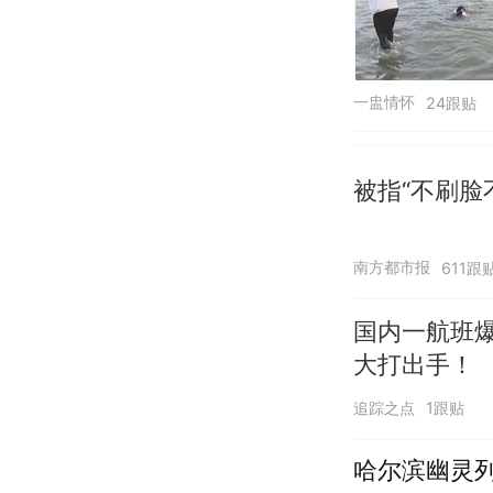
一盅情怀
24跟贴
被指“不刷脸
南方都市报
611跟
国内一航班
大打出手！
追踪之点
1跟贴
哈尔滨幽灵