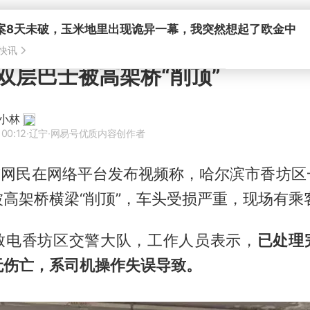
案8天未破，玉米地里出现诡异一幕，我突然想起了欧金中
快讯
双层巴士被高架桥“削顶”
小林
 00:12
·辽宁
·网易号优质内容创作者
，有网民在网络平台发布视频称，哈尔滨市香坊区
高架桥横梁“削顶”，车头受损严重，现场有乘
致电香坊区交警大队，工作人员表示，
已处理
无伤亡，系司机操作失误导致。