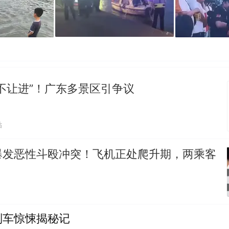
不让进”！广东多景区引争议
贴
爆发恶性斗殴冲突！飞机正处爬升期，两乘客
列车惊悚揭秘记