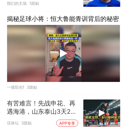
我们的主场
1跟贴
揭秘足球小将：恒大鲁能青训背后的秘密
一缕阳光f
3跟贴
有苦难言！先战申花、再
遇海港，山东泰山3天2
战：谨防双线败北
话体坛
3跟贴
APP专享