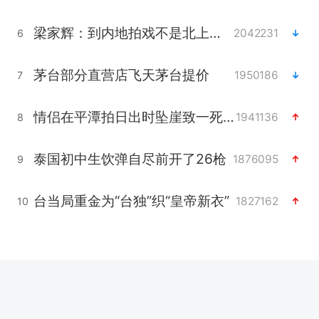
梁家辉：到内地拍戏不是北上是回归
2042231
6
茅台部分直营店飞天茅台提价
1950186
7
情侣在平潭拍日出时坠崖致一死一伤
1941136
8
泰国初中生饮弹自尽前开了26枪
1876095
9
台当局重金为“台独”织“皇帝新衣”
1827162
10