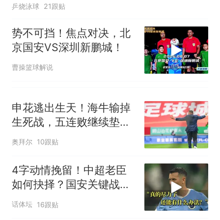
乒烧泳球
21跟贴
势不可挡！焦点对决，北
京国安VS深圳新鹏城！
曹操篮球解说
申花逃出生天！海牛输掉
生死战，五连败继续垫
底，泰山帮一把吗
奥拜尔
10跟贴
4字动情挽留！中超老臣
如何抉择？国安关键战：
37岁功臣再度封神
话体坛
16跟贴