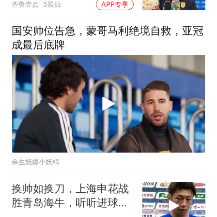
齐鲁壹点
5跟贴
APP专享
国安帅位告急，蒙哥马利绝境自救，亚冠
成最后底牌
余生妩媚小妖精
换帅如换刀，上海申花战
胜青岛海牛，听听进球功
臣徐皓阳怎么说