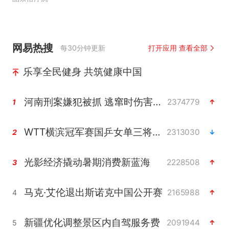
网易热搜
每30分钟更新
打开应用 查看全部
乐享全民健身 共筑健康中国
河南刑案嫌犯被抓 逃窜时伤害多人
2374779
1
WTT横滨冠军赛国乒女单三将晋级四强
2313030
2
光影经济撬动暑期消费新蓝海
2228508
3
马克·艾伦退出斯诺克中国公开赛
2165988
4
新疆优化调整景区内自驾服务费
2091944
5