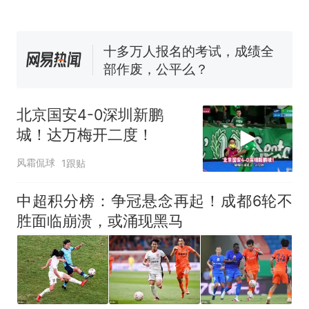
眼了……
十多万人报名的考试，成绩全
部作废，公平么？
空调24小时开着反而更省电？
电力部门回应
佛山一中学招聘物理教师，笔
试前13名均遭淘汰？教育局：
北京国安4-0深圳新鹏
已叫停招聘，成立调查组全面
“不建议大家买深色蛋糕”上热
城！达万梅开二度！
核查
搜，网友：天塌了！
那个在床头放菜刀的女孩，
热
风霜侃球
1跟贴
因老师一句“跟我回家”改写了
人生
中超积分榜：争冠悬念再起！成都6轮不
胜面临崩溃，或涌现黑马