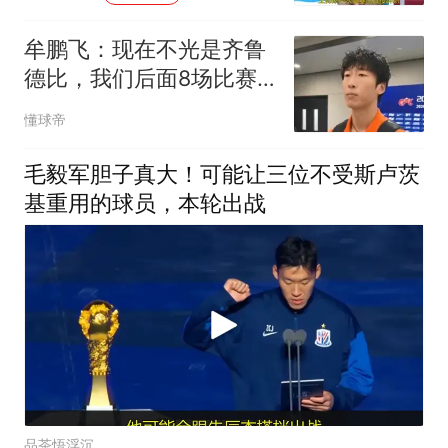
牟鹏飞：现在不光是齐鲁
德比，我们后面8场比赛
全都是生死战
懂球帝
毛毅军胆子真大！可能让三位不受斯卢茨
基重用的球员，本轮出战
品茶悟浮沉