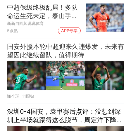
中超保级终极乱局！多队
命运生死未定，泰山手握
绝对话语权
新新自圆其说说体育
5跟贴
APP专享
国安外援本轮中超迎来久违爆发，未来有
望因此继续留队，值得期待
懂个球
11跟贴
深圳0-4国安，袁甲赛后点评：没想到深
圳上半场就踢得这么脱节，周定洋下降太
多