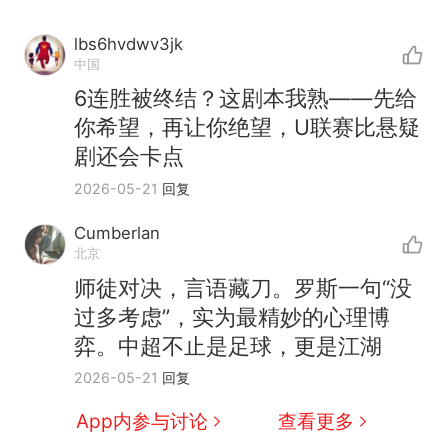
lbs6hvdwv3jk
中国
6连胜被终结？这剧本我熟——先给
你希望，再让你绝望，U联赛比悬疑
剧还会卡点
2026-05-21
回复
Cumberlan
北京
师徒对决，言语藏刀。罗斯一句“没
过多考虑”，实为最精妙的心理博
弈。中超不止是足球，更是江湖
那个在床头放菜刀的女孩，
热
2026-05-21
回复
因老师一句“跟我回家”改写了
人生
搬家报价570元，搬到楼下
新
App内参与讨论
查看更多
交5060元才肯搬上楼！女子傻