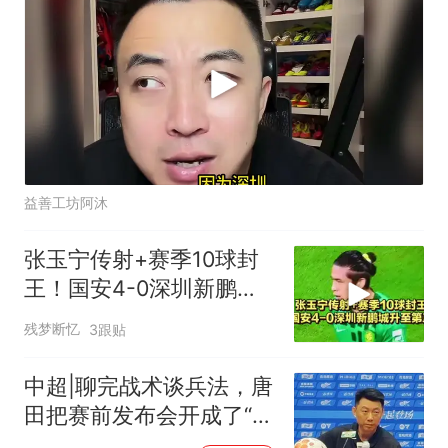
益善工坊阿沐
张玉宁传射+赛季10球封
王！国安4-0深圳新鹏城
升至第三
残梦断忆
3跟贴
中超|聊完战术谈兵法，唐
田把赛前发布会开成了“军
师联盟”