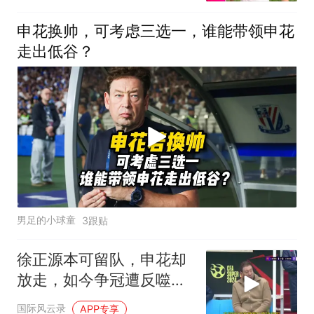
申花换帅，可考虑三选一，谁能带领申花
走出低谷？
男足的小球童
3跟贴
徐正源本可留队，申花却
放走，如今争冠遭反噬，
悔之晚矣
国际风云录
APP专享