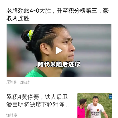
老牌劲旅4-0大胜，升至积分榜第三，豪
取两连胜
原谅你
2跟贴
累积4黄停赛，铁人后卫
潘喜明将缺席下轮对阵新
鹏城的比赛
懂球帝