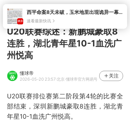
打开
西平命案8天未破，玉米地里出现诡异一幕，我突然想起了欧金中
速看最新快讯
U20联赛综述：新鹏城豪取8
连胜，湖北青年星10-1血洗广
州悦高
懂球帝
关注
2026-05-20 23:57
·北京
·懂球帝官方网易号
U20联赛排位赛第二阶段第4轮的比赛全
部结束，深圳新鹏城豪取8连胜，湖北青
年星10-1血洗广州悦高。