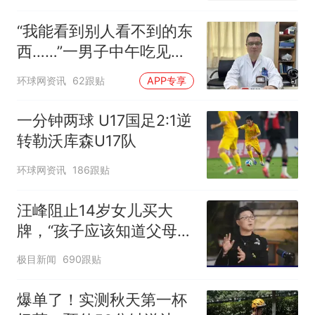
“我能看到别人看不到的东
西……”一男子中午吃见手
青没事，晚上再吃却出现
环球网资讯
62跟贴
APP专享
幻觉被紧急送医！
一分钟两球 U17国足2:1逆
转勒沃库森U17队
环球网资讯
186跟贴
汪峰阻止14岁女儿买大
牌，“孩子应该知道父母的
不易”，称自己买衣服80%
极目新闻
690跟贴
都在淘宝
爆单了！实测秋天第一杯