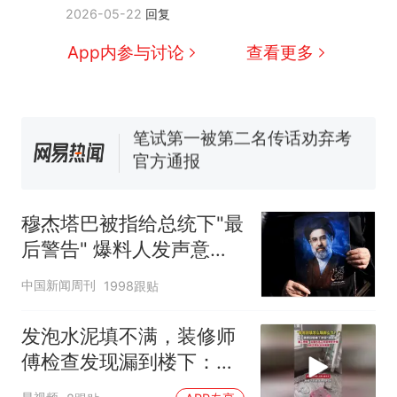
那个在床头放菜刀的女孩，
热
2026-05-22
回复
因老师一句“跟我回家”改写了
人生
费大厨“全国小炒肉大王”称
App内参与讨论
查看更多
新
号，仅凭视频评出？中国烹饪
协会回应
笔试第一被第二名传话劝弃考
官方通报
佛山一中学招聘物理教师，笔
试前13名均遭淘汰？教育局：
已叫停招聘，成立调查组全面
台风"白海豚"中心附近最大风
核查
力已达15级 最新研判
穆杰塔巴被指给总统下"最
享界G9车型预售价公布：
后警告" 爆料人发声意味
43.98万起
深长
中国新闻周刊
1998跟贴
那个在床头放菜刀的女孩，
热
因老师一句“跟我回家”改写了
人生
发泡水泥填不满，装修师
傅检查发现漏到楼下：出
风口未延伸到外墙