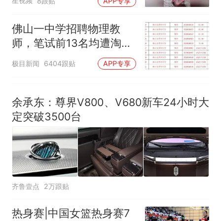
星视频
8跟贴
APP专享
佛山一中学招聘物理教
师，笔试前13名均遭淘
汰？教育局：已叫停招
极目新闻
6404跟贴
APP专享
聘，成立调查组全面核查
余承东：尊界V800、V680新车24小时大
定突破3500台
齐鲁壹点
2万跟贴
热身赛|中国女篮热身赛7