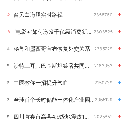
台风白海豚实时路径
2358760
2
“电影+”如何激发千亿级消费新活力？
2303625
3
秘鲁和墨西哥宣布恢复外交关系
2235729
4
沙特土耳其巴基斯坦签署共同防务协议
2163053
5
中医教你一招提升气血
2150739
6
全球首个长时储能一体化产业园量产
2055129
7
四川宜宾市高县4.9级地震致1人死亡
2025852
8