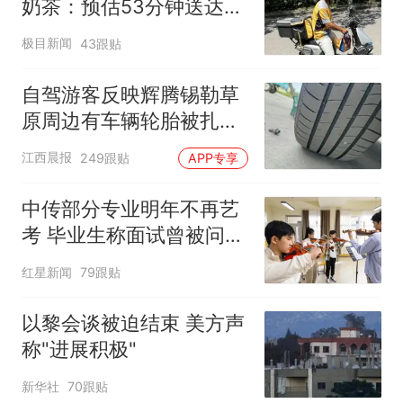
奶茶：预估53分钟送达，
实际耗时92分钟
极目新闻
43跟贴
自驾游客反映辉腾锡勒草
原周边有车辆轮胎被扎，
修理店铺换胎价格高达千
江西晨报
249跟贴
APP专享
元，官方发布情况通报
中传部分专业明年不再艺
考 毕业生称面试曾被问
“如何策划晚会” 专家：遏
红星新闻
79跟贴
制“艺考捷径化”
以黎会谈被迫结束 美方声
称"进展积极"
新华社
70跟贴