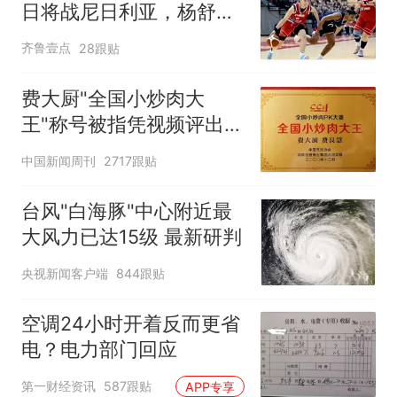
日将战尼日利亚，杨舒予
有望出战
齐鲁壹点
28跟贴
费大厨"全国小炒肉大
王"称号被指凭视频评出
官方回应
中国新闻周刊
2717跟贴
台风"白海豚"中心附近最
大风力已达15级 最新研判
央视新闻客户端
844跟贴
空调24小时开着反而更省
电？电力部门回应
第一财经资讯
587跟贴
APP专享