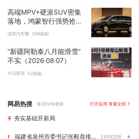
高端MPV+硬派SUV密集
落地，鸿蒙智行强势抢占
自主高端市场制高点
澎湃汽车圈
289跟贴
“新疆阿勒泰八月能滑雪”
不实（2026·08·07）
今日辟谣
52跟贴
网易热搜
每30分钟更新
打开应用 查看全部
夯实基础开新局
福建省泉州市委书记张毅恭接受纪律审查和监察调查
2448208
1