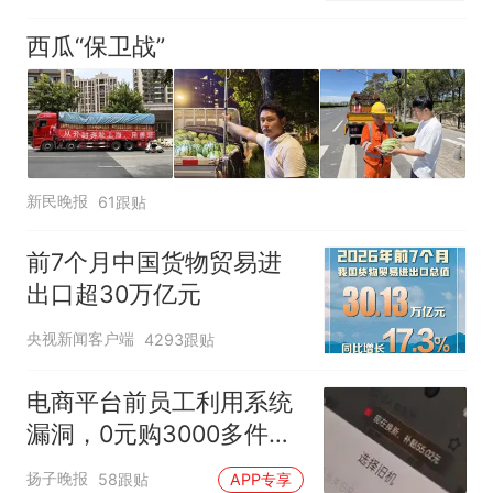
西瓜“保卫战”
新民晚报
61跟贴
前7个月中国货物贸易进
出口超30万亿元
央视新闻客户端
4293跟贴
电商平台前员工利用系统
漏洞，0元购3000多件家
电！
扬子晚报
58跟贴
APP专享