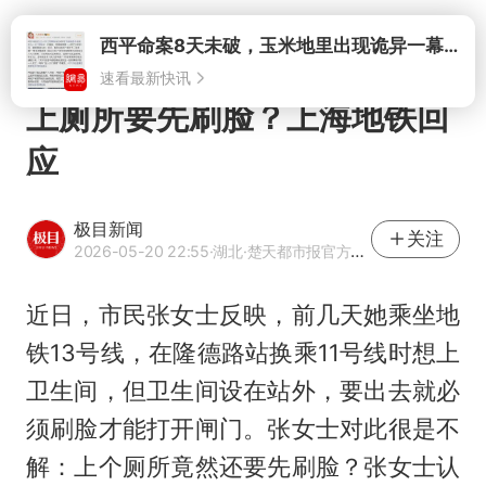
打开
西平命案8天未破，玉米地里出现诡异一幕，我突然想起了欧金中
速看最新快讯
上厕所要先刷脸？上海地铁回
应
极目新闻
关注
2026-05-20 22:55
·湖北
·楚天都市报官方网易号
近日，市民张女士反映，前几天她乘坐地
铁13号线，在隆德路站换乘11号线时想上
卫生间，但卫生间设在站外，要出去就必
须刷脸才能打开闸门。张女士对此很是不
解：上个厕所竟然还要先刷脸？张女士认