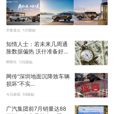
齐鲁壹点
131跟贴
知情人士：若未来几周通
胀数据偏热 沃什准备好加
息
财联社
135跟贴
网传“深圳地面沉降致车辆
损坏”不实
（2026·08·06）
今日辟谣
59跟贴
广汽集团前7月销量达88