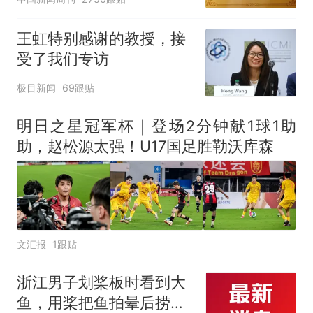
王虹特别感谢的教授，接
受了我们专访
极目新闻
69跟贴
明日之星冠军杯｜登场2分钟献1球1助
助，赵松源太强！U17国足胜勒沃库森
文汇报
1跟贴
浙江男子划桨板时看到大
鱼，用桨把鱼拍晕后捞