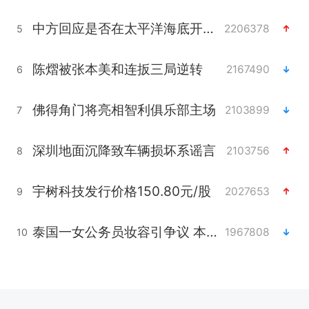
中方回应是否在太平洋海底开采稀土
2206378
5
陈熠被张本美和连扳三局逆转
2167490
6
佛得角门将亮相智利俱乐部主场
2103899
7
深圳地面沉降致车辆损坏系谣言
2103756
8
宇树科技发行价格150.80元/股
2027653
9
泰国一女公务员妆容引争议 本人回应
1967808
10