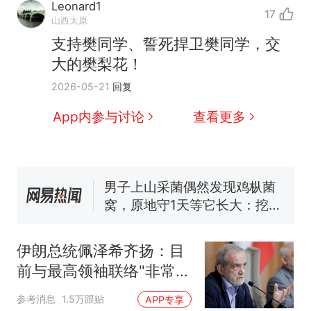
Leonard1
17
山西太原
支持樊同学、誓死捍卫樊同学，交
大的樊梨花！
制裁瓜子饺子，美国怕什
热
2026-05-21
回复
么？
那个在床头放菜刀的女孩，
新
App内参与讨论
查看更多
因老师一句“跟我回家”改写了
人生
费大厨“全国小炒肉大王”称
号，仅凭视频评出？中国烹饪
协会回应
男子上山采菌偶然发现鸡枞菌
窝，原地守1天等它长大：挖了
140多朵
美国渔民钓获鲨鱼徒手将其拽
回大海 目击者直呼震惊 （视频
伊朗总统佩泽希齐扬：目
来源：参考消息）
笔试第一被第二名传话劝弃考
前与最高领袖联络"非常困
官方通报
难"
制裁瓜子饺子，美国怕什
热
参考消息
1.5万跟贴
APP专享