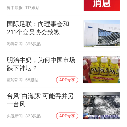
起；当事人：鱼重7斤6
鲁中晨报
117跟贴
两，做成红烧辣子鱼块，
味道很好
国际足联：向理事会和
211个会员协会致歉
澎湃新闻
396跟贴
明治牛奶，为何中国市场
跌下神坛？
蓝鲸新闻
58跟贴
APP专享
台风“白海豚”可能吞并另
一台风
央视新闻
323跟贴
APP专享