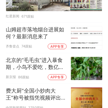
红星新闻
671跟贴
山姆超市落地烟台进展如
何？最新消息来了
齐鲁壹点
74跟贴
APP专享
北京的“毛毛虫”进入暴食
期，小鸟不爱吃，数亿头
小蜂迎战
新京报
86跟贴
APP专享
费大厨"全国小炒肉大
王"称号被指凭视频评出
官方回应
中国新闻周刊
2750跟贴