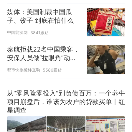
么？
媒体：美国制裁中国瓜
子、饺子 到底在怕什么
中国能源网
3841跟贴
泰航拒载22名中国乘客，
安保人员做“拉眼角”动
作，泰国机场最新回应：
都市快报橙柿互动
5586跟贴
拒绝登机决定由航司作
出；亲历者：曾承诺免费
改签但没兑现
从“零风险零投入”到负债百万：一个养牛
项目崩盘后，谁该为农户的贷款买单丨红
星调查