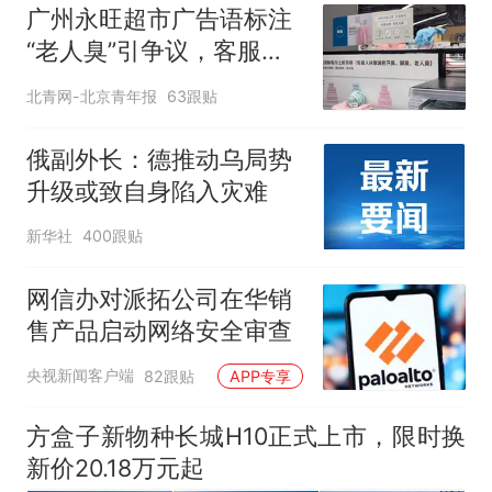
广州永旺超市广告语标注
“老人臭”引争议，客服回
应
北青网-北京青年报
63跟贴
俄副外长：德推动乌局势
升级或致自身陷入灾难
新华社
400跟贴
网信办对派拓公司在华销
售产品启动网络安全审查
央视新闻客户端
82跟贴
APP专享
方盒子新物种长城H10正式上市，限时换
新价20.18万元起