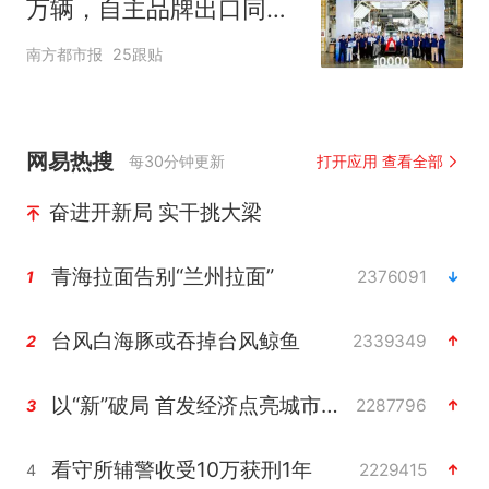
万辆，自主品牌出口同比
增130%
南方都市报
25跟贴
网易热搜
每30分钟更新
打开应用 查看全部
奋进开新局 实干挑大梁
青海拉面告别“兰州拉面”
2376091
1
台风白海豚或吞掉台风鲸鱼
2339349
2
以“新”破局 首发经济点亮城市消费活力
2287796
3
看守所辅警收受10万获刑1年
2229415
4