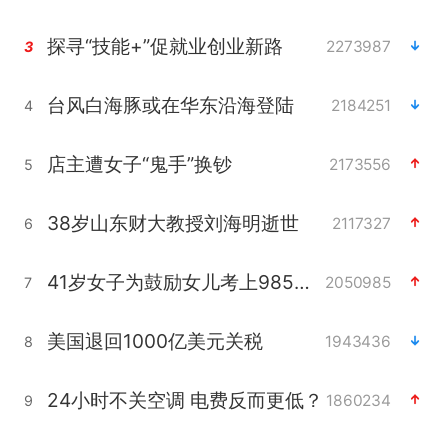
探寻“技能+”促就业创业新路
2273987
3
台风白海豚或在华东沿海登陆
2184251
4
店主遭女子“鬼手”换钞
2173556
5
38岁山东财大教授刘海明逝世
2117327
6
41岁女子为鼓励女儿考上985研究生
2050985
7
美国退回1000亿美元关税
1943436
8
24小时不关空调 电费反而更低？
1860234
9