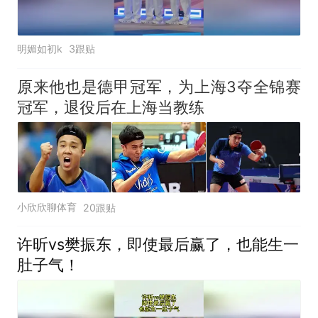
明媚如初k
3跟贴
原来他也是德甲冠军，为上海3夺全锦赛
冠军，退役后在上海当教练
小欣欣聊体育
20跟贴
许昕vs樊振东，即使最后赢了，也能生一
肚子气！