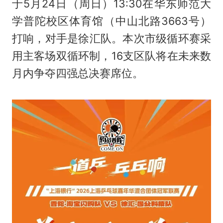
于5月24日（周日）13:30在华东师范大
学普陀校区体育馆（中山北路3663号）
打响，对手是徐汇队。本次市级循环赛采
用主客场双循环制，16支区队将在未来数
月内争夺四强总决赛席位。