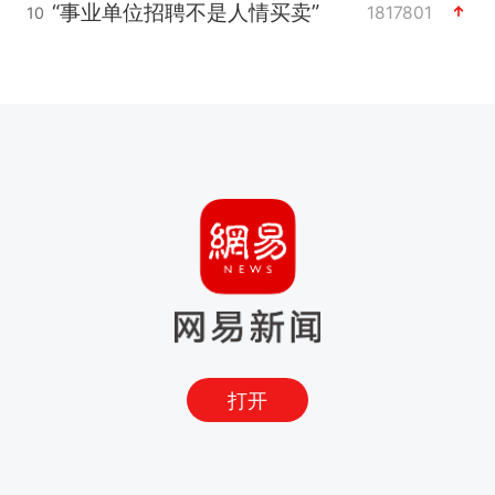
“事业单位招聘不是人情买卖”
1817801
10
打开