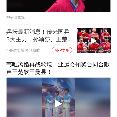
神秘研究院
乒坛最新消息！传来国乒
3大主力，孙颖莎、王楚
钦、王曼昱消息
小僫搞笑解说
1跟贴
APP专享
韦唯离婚再战歌坛，亚运会领奖台同台献
声王楚钦王曼昱！