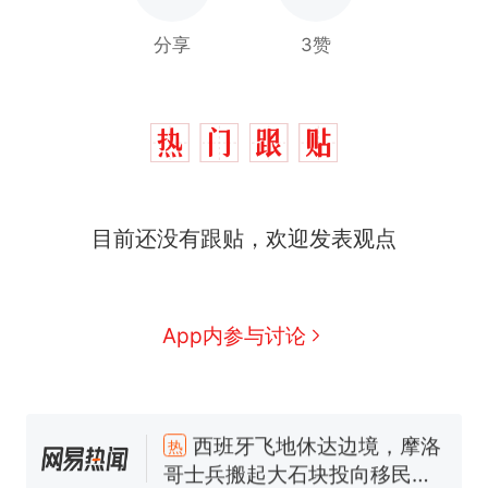
分享
3赞
目前还没有跟贴，欢迎发表观点
App内参与讨论
西班牙飞地休达边境，摩洛
热
哥士兵搬起大石块投向移民引