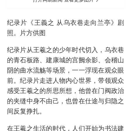
纪录片《王義之 从乌衣巷走向兰亭》剧
照。片方供图
纪录片从王羲之的少年时代切入，乌衣巷
的青石板路、建康城的宫阙余影、会稽山
阴的曲水流觞等场景，一一浮现在观众眼
前。纪录片走进人物内心世界，带领观众
感受王羲之的所思所想，他曾在门阀政治
的夹缝中身不由己，也曾在仕途与归隐之
间反复挣扎。
在王羲之生活的时代，人们开始为书法建