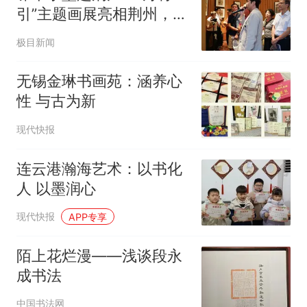
引”主题画展亮相荆州，点
亮文旅美育新场景
极目新闻
无锡金琳书画苑：涵养心
性 与古为新
现代快报
连云港瀚海艺术：以书化
人 以墨润心
现代快报
APP专享
陌上花烂漫——浅谈段永
成书法
中国书法网