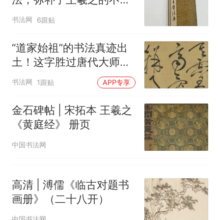
足，900年来无人能超
书法网
6跟贴
越！
“道家始祖”的书法真迹出
土！这字胜过唐代大师，
凡夫俗子无法看懂
书法网
1跟贴
APP专享
金石碑帖 | 宋拓本 王羲之
《黄庭经》 册页
中国书法网
高清 | 溥儒《临古对题书
画册》（二十八开）
中国书法网