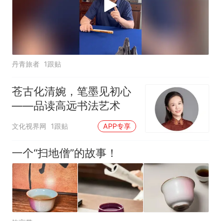
丹青旅者
1跟贴
苍古化清婉，笔墨见初心
——品读高远书法艺术
文化视界网
1跟贴
APP专享
一个“扫地僧”的故事！