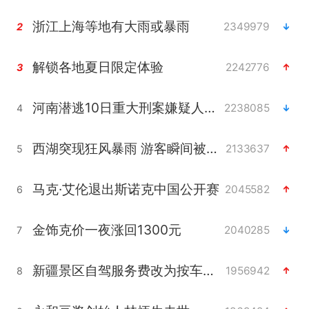
浙江上海等地有大雨或暴雨
2349979
2
解锁各地夏日限定体验
2242776
3
河南潜逃10日重大刑案嫌疑人落网
2238085
4
西湖突现狂风暴雨 游客瞬间被浇透
2133637
5
马克·艾伦退出斯诺克中国公开赛
2045582
6
金饰克价一夜涨回1300元
2040285
7
新疆景区自驾服务费改为按车收费
1956942
8