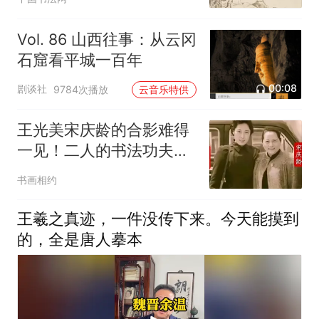
Vol. 86 山西往事：从云冈
石窟看平城一百年
00:08
剧谈社
9784次播放
云音乐特供
王光美宋庆龄的合影难得
一见！二人的书法功夫深
厚！但格调不同！欧体古
书画相约
板至极，行书不足观？
王羲之真迹，一件没传下来。今天能摸到
的，全是唐人摹本