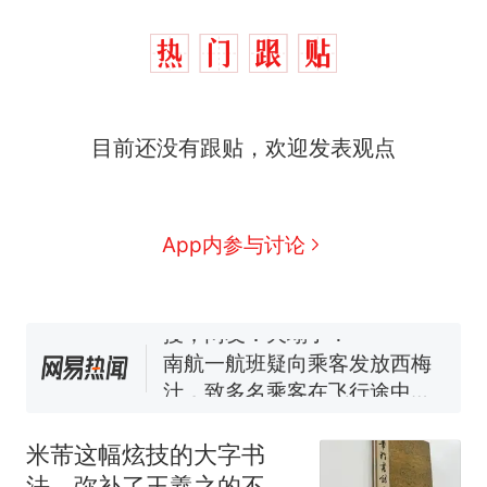
那个在床头放菜刀的女孩，
热
因老师一句“跟我回家”改写了
人生
搬家报价570元，搬到楼下
新
目前还没有跟贴，欢迎发表观点
交5060元才肯搬上楼！女子傻
眼了……
佛山一中学招聘物理教师，笔
试前13名均遭淘汰？教育局：
已叫停招聘，成立调查组全面
空调24小时开着反而更省电？
App内参与讨论
核查
电力部门回应
“不建议大家买深色蛋糕”上热
搜，网友：天塌了！
南航一航班疑向乘客发放西梅
汁，致多名乘客在飞行途中排
队上厕所！乘客：机上100多
那个在床头放菜刀的女孩，
热
人只有2个厕所；客服回应：并
因老师一句“跟我回家”改写了
米芾这幅炫技的大字书
非每架飞机都会发放西梅汁
人生
法，弥补了王羲之的不