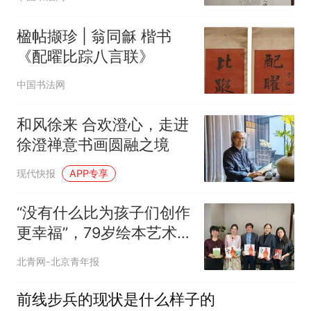
楹帖撷珍 | 翁同龢 楷书
《配曜比踪八言联》
中国书法网
和风徐来 合欢澄心，走进
徐澄禅意书画圆融之境
现代快报
APP专享
“没有什么比为孩子们创作
更幸福”，79岁绘本艺术
家蔡皋获国际安徒生奖
北青网-北京青年报
前线步兵的现状是什么样子的