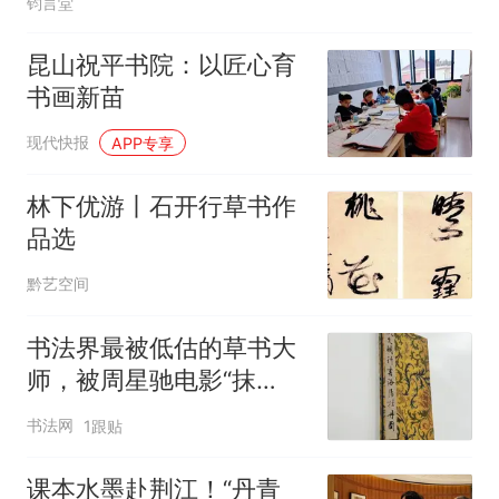
钧言堂
昆山祝平书院：以匠心育
书画新苗
现代快报
APP专享
林下优游丨石开行草书作
品选
黔艺空间
书法界最被低估的草书大
师，被周星驰电影“抹
黑”，真实水平位居明代第
书法网
1跟贴
一！
课本水墨赴荆江！“丹青