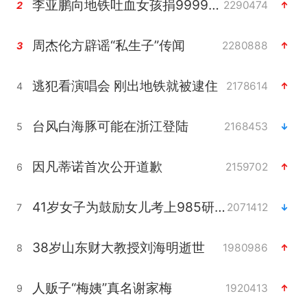
李亚鹏向地铁吐血女孩捐99999元
2290474
2
周杰伦方辟谣“私生子”传闻
2280888
3
逃犯看演唱会 刚出地铁就被逮住
2178614
4
台风白海豚可能在浙江登陆
2168453
5
因凡蒂诺首次公开道歉
2159702
6
41岁女子为鼓励女儿考上985研究生
2071412
7
38岁山东财大教授刘海明逝世
1980986
8
人贩子“梅姨”真名谢家梅
1920413
9