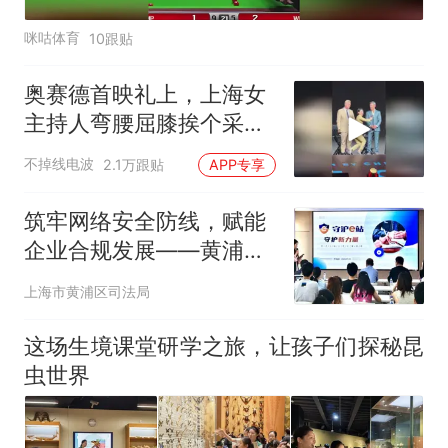
咪咕体育
10跟贴
奥赛德首映礼上，上海女
主持人弯腰屈膝挨个采访
好莱坞明星
不掉线电波
2.1万跟贴
APP专享
筑牢网络安全防线，赋能
企业合规发展——黄浦区
HR优+网络安全工作专题
上海市黄浦区司法局
培训顺利召开
这场生境课堂研学之旅，让孩子们探秘昆
虫世界