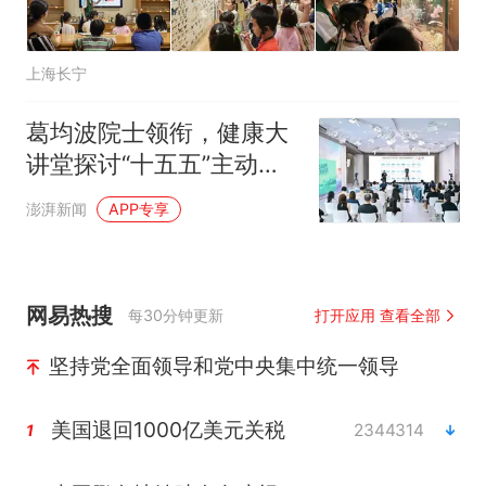
上海长宁
葛均波院士领衔，健康大
讲堂探讨“十五五”主动健
康新叙事
澎湃新闻
APP专享
网易热搜
每30分钟更新
打开应用 查看全部
坚持党全面领导和党中央集中统一领导
美国退回1000亿美元关税
2344314
1