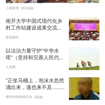
上观新闻
955跟贴
南开大学中国式现代化乡
村工作站建设成果交流会
在我市召开
新浪财经
以法治力量守护“中华水
塔”（坚持和完善人民代表
大会制度）
人民网
“正坐马桶上，泡沫水忽然
涌出来，逃也来不及……”
93岁老人被吓到！2个月
都市快报橙柿互动
5跟贴
20次，上海多户居民家马