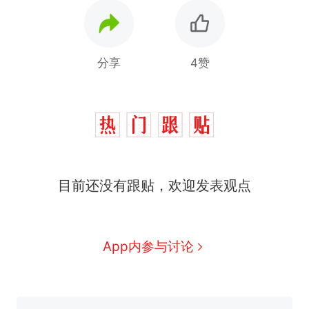
分享
4赞
目前还没有跟贴，欢迎发表观点
西班牙飞地休达边境，摩洛
热
哥士兵搬起大石块投向移民引
争议，此前一天内数万人从摩
费大厨“全国小炒肉大王”称
新
App内参与讨论
洛哥涌入西班牙
号，仅凭视频评出？中国烹饪
协会回应
男子上山采菌偶然发现鸡枞菌
窝，原地守1天等它长大：挖了