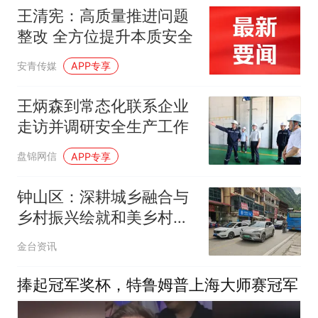
桶泡沫喷涌，原因不明
王清宪：高质量推进问题
整改 全方位提升本质安全
安青传媒
APP专享
王炳森到常态化联系企业
走访并调研安全生产工作
盘锦网信
APP专享
钟山区：深耕城乡融合与
乡村振兴绘就和美乡村新
图景
金台资讯
捧起冠军奖杯，特鲁姆普上海大师赛冠军