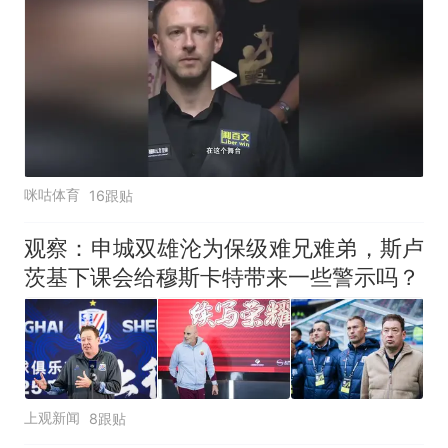
咪咕体育
16跟贴
观察：申城双雄沦为保级难兄难弟，斯卢
茨基下课会给穆斯卡特带来一些警示吗？
上观新闻
8跟贴