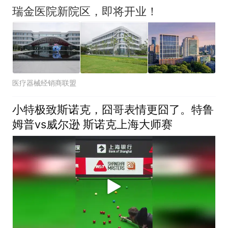
瑞金医院新院区，即将开业！
医疗器械经销商联盟
小特极致斯诺克，囧哥表情更囧了。特鲁
姆普vs威尔逊 斯诺克上海大师赛