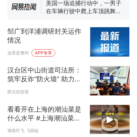
140多朵
美国一场追捕行动中，一男子
在车辆行驶中爬上车顶跳舞。
（新京报）
笔试第一被第二名传话劝弃考
官方通报
邹广到洋浦调研封关运作
美国渔民钓获鲨鱼徒手将其拽
情况
回大海 目击者直呼震惊 （视频
来源：参考消息）
西班牙飞地休达边境，摩洛
热
这里是儋州
APP专享
哥士兵搬起大石块投向移民引
争议，此前一天内数万人从摩
汉台区中山街道司法所：
洛哥涌入西班牙
筑牢反诈“防火墙” 助力回
归“新生路” 贴心中山“黄丝
西北信息报
带”工作站开展社区矫正对
象防范电信网络诈骗专题
看看开在上海的潮汕菜是
教育活动
什么水平 #上海潮汕菜排
行榜 #瑞狮楼潮汕会馆 #
潮菜叶飞
5跟贴
上海探店