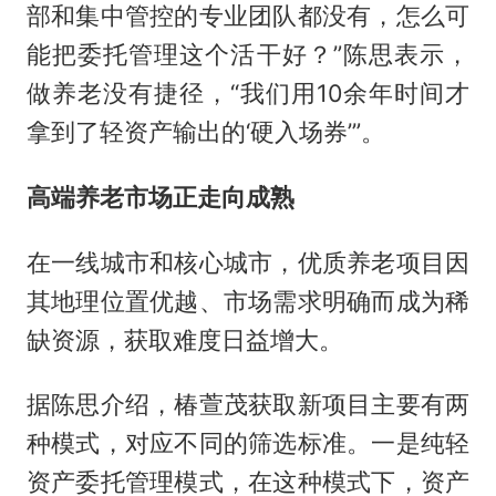
部和集中管控的专业团队都没有，怎么可
能把委托管理这个活干好？”陈思表示，
做养老没有捷径，“我们用10余年时间才
拿到了轻资产输出的‘硬入场券’”。
高端养老市场正走向成熟
在一线城市和核心城市，优质养老项目因
其地理位置优越、市场需求明确而成为稀
缺资源，获取难度日益增大。
据陈思介绍，椿萱茂获取新项目主要有两
种模式，对应不同的筛选标准。一是纯轻
资产委托管理模式，在这种模式下，资产