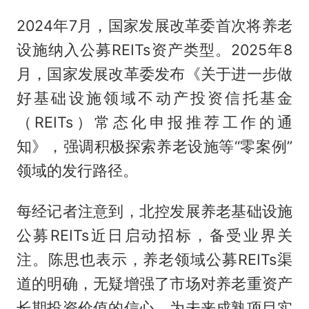
2024年7月，国家发展改革委首次将养老
设施纳入公募REITs资产类型。2025年8
月，国家发展改革委发布《关于进一步做
好基础设施领域不动产投资信托基金
（REITs）常态化申报推荐工作的通
知》，强调积极探索养老设施等“零案例”
领域的发行路径。
每经记者注意到，北控发展养老基础设施
公募REITs近日启动招标，备受业界关
注。陈思也表示，养老领域公募REITs渠
道的明确，无疑增强了市场对养老重资产
长期投资价值的信心，为未来成熟项目实