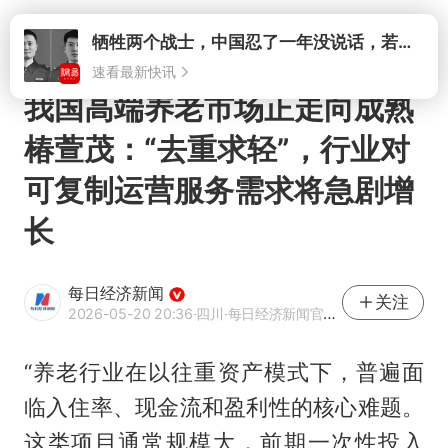
打开
牺牲两个战士，中国忍了一年没说话，若菲律宾死了人，他会开战吗
速看最新快讯
我国高端养老市场正走向成熟
椿萱茂：“去重求轻”，行业对
可复制运营服务需求将急剧增
长
每日经济新闻
关注
2026-05-20 20:36
·四川
·每日经济新闻官方网易号
“养老行业在以往重资产模式下，普遍面
临入住率、现金流和盈利性的核心难题。
这类项目通常规模大，前期一次性投入