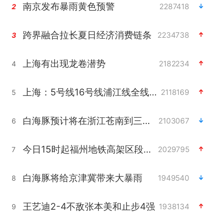
南京发布暴雨黄色预警
2287418
2
跨界融合拉长夏日经济消费链条
2234738
3
上海有出现龙卷潜势
2182234
4
上海：5号线16号线浦江线全线停运
2118169
5
白海豚预计将在浙江苍南到三门一带登陆
2103067
6
今日15时起福州地铁高架区段停运
2029795
7
白海豚将给京津冀带来大暴雨
1949540
8
王艺迪2-4不敌张本美和止步4强
1938134
9