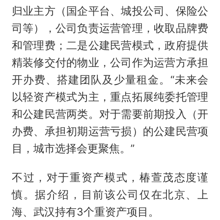
归业主方（国企平台、城投公司、保险公
司等），公司负责运营管理，收取品牌费
和管理费；二是公建民营模式，政府提供
精装修交付的物业，公司作为运营方承担
开办费、搭建团队及少量租金。“未来会
以轻资产模式为主，重点拓展纯委托管理
和公建民营两类。对于需要前期投入（开
办费、承担初期运营亏损）的公建民营项
目，城市选择会更聚焦。”
不过，对于重资产模式，椿萱茂态度谨
慎。据介绍，目前该公司仅在北京、上
海、武汉持有3个重资产项目。