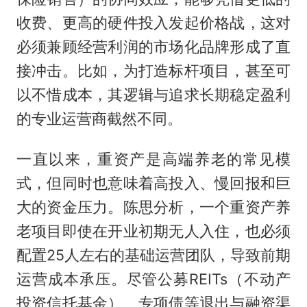
收费、更高的硬件投入发起价格战，这对
必须兼顾经营利润的市场化品牌形成了直
接冲击。比如，为打造标杆项目，甚至可
以不惜成本，其逻辑与追求长期稳定盈利
的专业运营商截然不同。
一直以来，重资产是高端养老的常见模
式，但同时也意味着高投入、慢回报和巨
大的资金压力。陈思分析，一个重资产养
老项目即使在开业初期无人入住，也必须
配置25人左右的基础运营团队，导致前期
运营成本承压。尽管公募REITs（不动产
投资信托基金）、专项债等退出与融资渠