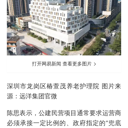
打开网易新闻 查看更多图片
深圳市龙岗区椿萱茂养老护理院 图片来
源：远洋集团官微
陈思表示，公建民营项目通常要求运营商
必须承接一定比例的、政府指定的“兜底