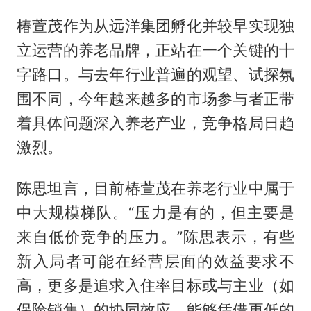
椿萱茂作为从远洋集团孵化并较早实现独
立运营的养老品牌，正站在一个关键的十
字路口。与去年行业普遍的观望、试探氛
围不同，今年越来越多的市场参与者正带
着具体问题深入养老产业，竞争格局日趋
激烈。
陈思坦言，目前椿萱茂在养老行业中属于
中大规模梯队。“压力是有的，但主要是
来自低价竞争的压力。”陈思表示，有些
新入局者可能在经营层面的效益要求不
高，更多是追求入住率目标或与主业（如
保险销售）的协同效应，能够凭借更低的