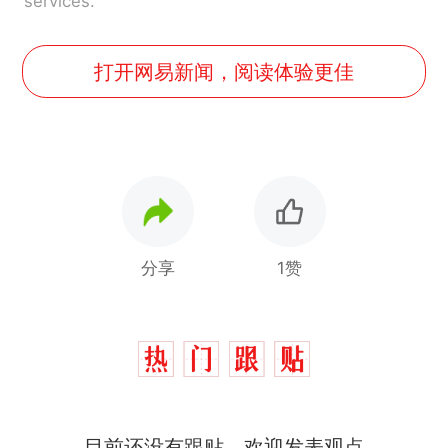
services.
打开网易新闻，阅读体验更佳
分享
1赞
目前还没有跟贴，欢迎发表观点