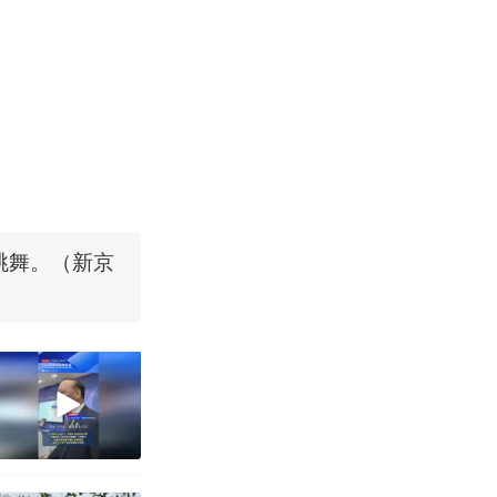
移民引争议，
国烹饪协会回
挖了140多
跳舞。（新京
 （视频来源：
移民引争议，