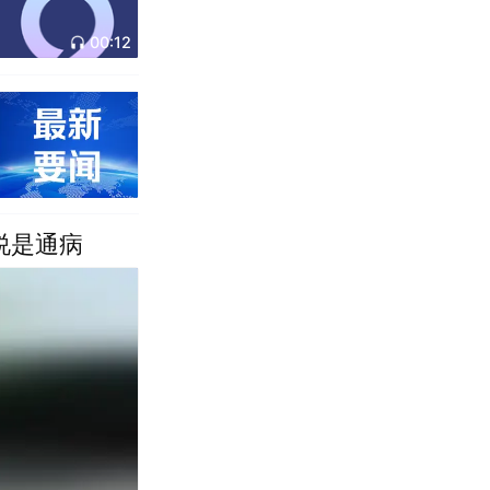
00:12
说是通病