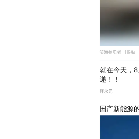
笑海拾贝者
1跟贴
就在今天，8
递！！
拜永元
国产新能源