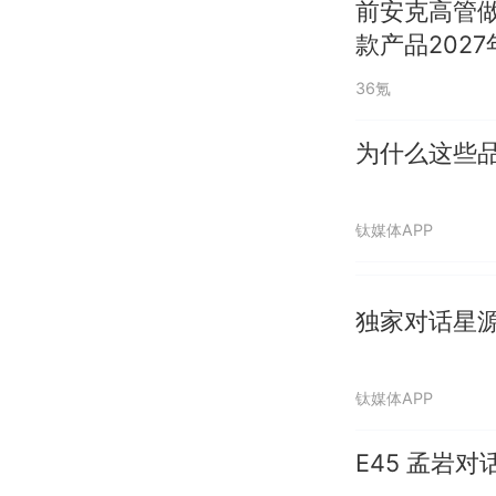
前安克高管
款产品202
36氪
为什么这些
钛媒体APP
独家对话星
钛媒体APP
E45 孟岩