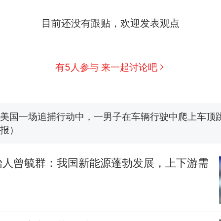
目前还没有跟贴，欢迎发表观点
西班牙飞地休达边境，摩洛哥士兵搬起大石块投向
热
此前一天内数万人从摩洛哥涌入西班牙
费大厨“全国小炒肉大王”称号，仅凭视频评出？中
新
有5人参与 来一起讨论吧
应
男子上山采菌偶然发现鸡枞菌窝，原地守1天等它长大：
朵
美国一场追捕行动中，一男子在车辆行驶中爬上车顶
报）
笔试第一被第二名传话劝弃考 官方通报
始人曾毓群：我国新能源蓬勃发展，上下游需
美国渔民钓获鲨鱼徒手将其拽回大海 目击者直呼震惊
参考消息）
西班牙飞地休达边境，摩洛哥士兵搬起大石块投向
热
此前一天内数万人从摩洛哥涌入西班牙