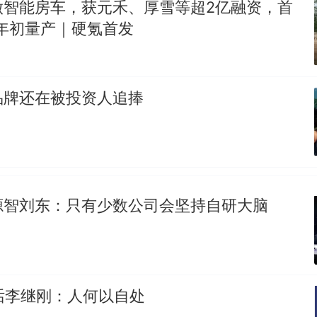
做智能房车，获元禾、厚雪等超2亿融资，首
7年初量产｜硬氪首发
品牌还在被投资人追捧
源智刘东：只有少数公司会坚持自研大脑
对话李继刚：人何以自处