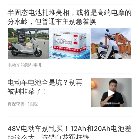
哥士兵搬起大石块投向移民引
争议，此前一天内数万人从摩
半固态电池扎堆亮相，或将是高端电摩的
洛哥涌入西班牙
分水岭，但普通车主别急着换
电动车的那些事儿
电动车电池全是坑？别再
被割韭菜了！
真探李奥
1跟贴
48V电动车别乱买！12Ah和20Ah电池差
距这么大，选错白花冤枉钱