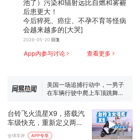
池了）污染和辐射远比自燃和雾霾
后患更大！
今后猝死、癌症、不孕不育等怪病
会越来越多的[大哭]
西班牙飞地休达边境，摩洛
热
2026-05-20
回复
哥士兵搬起大石块投向移民引
争议，此前一天内数万人从摩
费大厨“全国小炒肉大王”称
新
App内参与讨论
查看更多
洛哥涌入西班牙
号，仅凭视频评出？中国烹饪
协会回应
男子上山采菌偶然发现鸡枞菌
窝，原地守1天等它长大：挖了
140多朵
美国一场追捕行动中，一男子
在车辆行驶中爬上车顶跳舞。
（新京报）
笔试第一被第二名传话劝弃考
官方通报
台铃飞火流星X9，搭载汽
美国渔民钓获鲨鱼徒手将其拽
车级快充，重新定义两轮
回大海 目击者直呼震惊 （视频
补能方式！
来源：参考消息）
西班牙飞地休达边境，摩洛
热
全球车评
APP专享