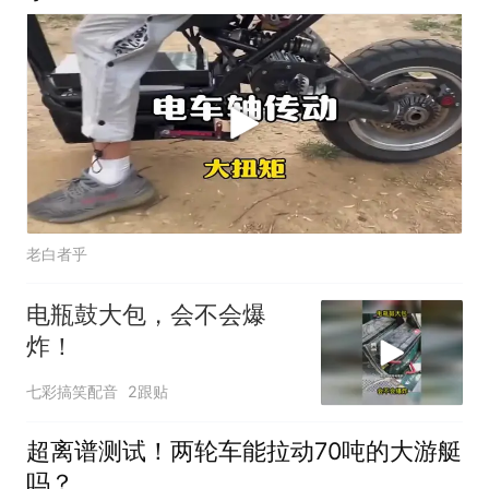
老白者乎
电瓶鼓大包，会不会爆
炸！
七彩搞笑配音
2跟贴
超离谱测试！两轮车能拉动70吨的大游艇
吗？