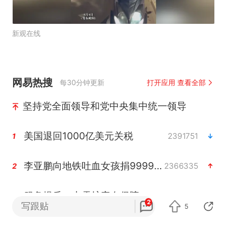
新观在线
网易热搜
每30分钟更新
打开应用 查看全部
坚持党全面领导和党中央集中统一领导
美国退回1000亿美元关税
2391751
1
李亚鹏向地铁吐血女孩捐99999元
2366335
2
服务提质，内需扩容有保障
2345429
3
2
写跟贴
5
官方通报传销头目出狱办书院
2320086
4