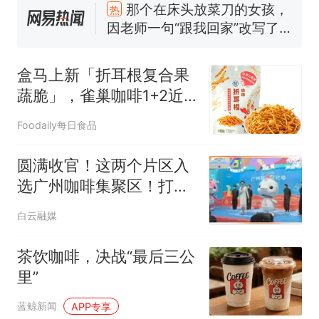
人生
费大厨“全国小炒肉大王”称
新
号，仅凭视频评出？中国烹饪
协会回应
搬家报价570元，搬到楼下交
5060元才肯搬上楼！女子傻眼
盒马上新「折耳根复合果
了……
台风"白海豚"中心附近最大风
蔬脆」，雀巢咖啡1+2近
力已达15级 最新研判
十年首次推新... |一周热闻
佛山一中学招聘物理教师，笔
Foodaily每日食品
试前13名均遭淘汰？教育局：
已叫停招聘，成立调查组全面
笔试第一被第二名传话劝弃考
圆满收官！这两个片区入
核查
官方通报
选广州咖啡集聚区！打卡
那个在床头放菜刀的女孩，
热
攻略→
白云融媒
因老师一句“跟我回家”改写了
人生
茶饮咖啡，决战“最后三公
里”
蓝鲸新闻
APP专享