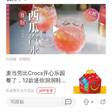
任芸丽
30跟贴
麦当劳出Crocs开心乐园
餐了，12款迷你洞洞鞋挂
件，售价£2.99
队友祭天法力无边
APP专享
写跟贴
4
立秋菏泽“奶茶热” 秋天的
第一杯奶茶你喝了吗？