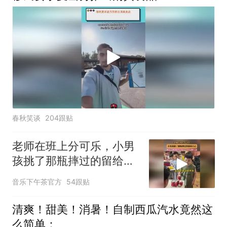
春秋笑谈
204跟贴
老师在班上分可乐，小男
孩挑了那瓶摔过的留给自
己
音乐下午茶官方
54跟贴
清爽！甜美！消暑！自制西瓜汽水竟然这
么简单：