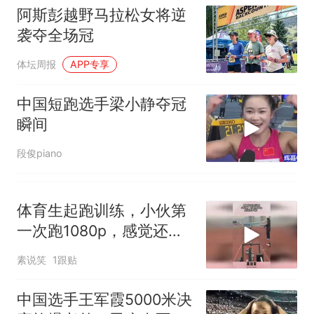
阿斯彭越野马拉松女将逆
袭夺全场冠
体坛周报
APP专享
中国短跑选手梁小静夺冠
瞬间
段俊piano
体育生起跑训练，小伙第
一次跑1080p，感觉还不
错！
素说笑
1跟贴
中国选手王军霞5000米决