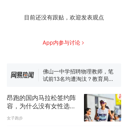
那个在床头放菜刀的女孩，
热
因老师一句“跟我回家”改写了
人生
搬家报价570元，搬到楼下
目前还没有跟贴，欢迎发表观点
新
交5060元才肯搬上楼！女子傻
眼了……
费大厨“全国小炒肉大王”称
号，仅凭视频评出？中国烹饪
App内参与讨论
协会回应
台风"白海豚"中心附近最大风
力已达15级 最新研判
佛山一中学招聘物理教师，笔
试前13名均遭淘汰？教育局：
已叫停招聘，成立调查组全面
笔试第一被第二名传话劝弃考
核查
官方通报
那个在床头放菜刀的女孩，
热
昂跑的国内马拉松签约阵
因老师一句“跟我回家”改写了
容，为什么没有女性选
人生
手?
女子跑步