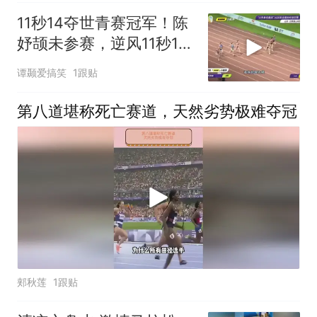
11秒14夺世青赛冠军！陈
妤颉未参赛，逆风11秒12
成绩同龄世界级
谭颞爱搞笑
1跟贴
第八道堪称死亡赛道，天然劣势极难夺冠
郏秋莲
1跟贴