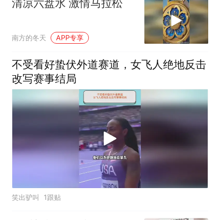
清凉六盘水 激情马拉松
南方的冬天
APP专享
不受看好蛰伏外道赛道，女飞人绝地反击
改写赛事结局
笑出驴叫
1跟贴