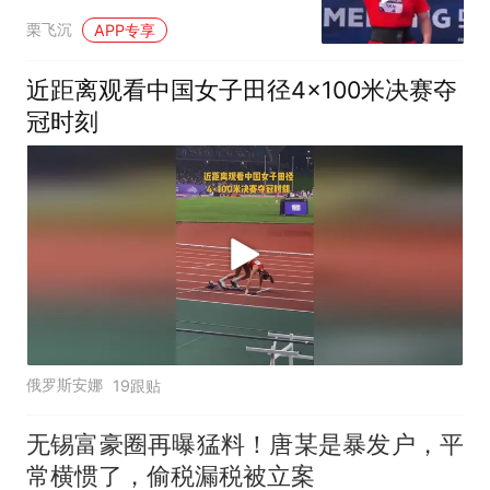
栗飞沉
APP专享
近距离观看中国女子田径4×100米决赛夺
冠时刻
俄罗斯安娜
19跟贴
无锡富豪圈再曝猛料！唐某是暴发户，平
常横惯了，偷税漏税被立案