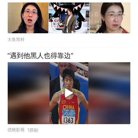
大鱼简科
“遇到他黑人也得靠边”
优晓影视
1跟贴