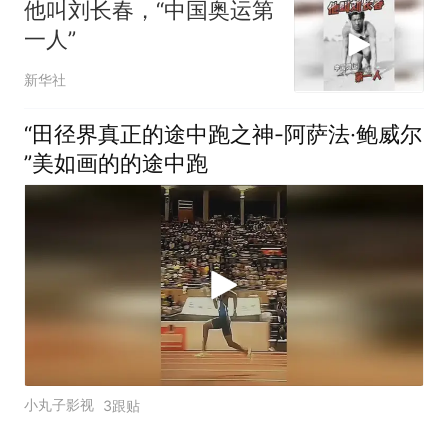
他叫刘长春，“中国奥运第
一人”
新华社
“田径界真正的途中跑之神-阿萨法·鲍威尔
”美如画的的途中跑
小丸子影视
3跟贴