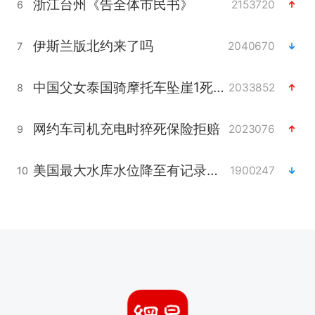
浙江台州《告全体市民书》
2153720
6
伊斯兰版北约来了吗
2040670
7
中国父女泰国骑摩托车坠崖1死1伤
2033852
8
网约车司机充电时猝死保险拒赔
2023076
9
美国最大水库水位降至有记录以来最低
1900247
10