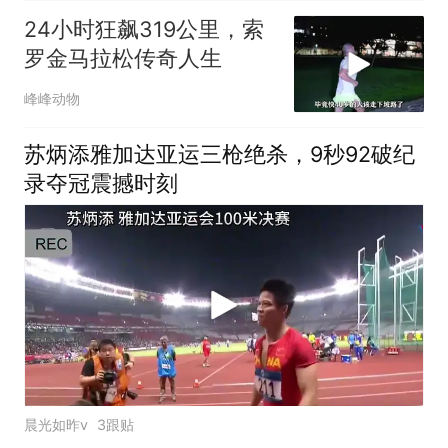
24小时狂飙319公里，索
罗金马拉松传奇人生
峰峰动物
苏炳添雅加达亚运三枪绝杀，9秒92破纪
录夺冠震撼时刻
晨光如昨v
3跟贴