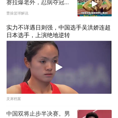
赛拉爆老外，忍病夺冠扬
我国威！
曹操篮球解说
实力不详遇日则强，中国选手吴洪娇连超
日本选手，上演绝地逆转
灵犀档案
中国双将止步半决赛。男