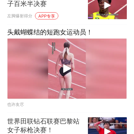
子百米半决赛
左脚爆射得分
APP专享
头戴蝴蝶结的短跑女运动员！
也许友尽
世界田联钻石联赛巴黎站
女子标枪决赛！