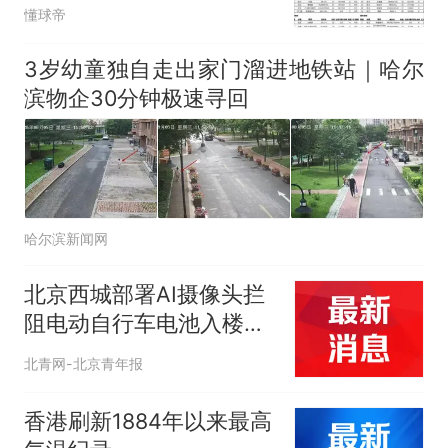
国明
懂球帝
3岁幼童独自走出家门溜进地铁站｜哈尔
滨物企30分钟极速寻回
哈尔滨新闻网
北京西城部署AI摄像头拦
阻电动自行车电池入楼，
0.3秒预警3分钟上门处置
北青网-北京青年报
香港刷新1884年以来最高