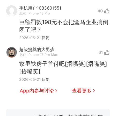
手机用户1083601551
40
北京
iPhone 13 Pro
巨额罚款198元不会把盒马企业搞倒
闭了吧？
2026-05-21
回复
超级提莫的大男孩
61
北京
iPhone 17 Pro Max
家里缺房子首付吧[捂嘴笑][捂嘴笑]
[捂嘴笑]
十多万人报名的考试，成绩
热
2026-05-21
回复
全部作废，公平么？
全球唯一没有法定首都的国
新
App内参与讨论
查看更多
家，刚改国名，总统就邀请中
国大使骑行绕了几乎整个国境
搬家报价570元，搬到楼下交
线一圈，还曾两次到中国寻根
5060元才肯搬上楼！女子傻眼