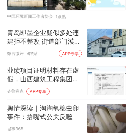
中国环境新闻工作者协会
1跟贴
青岛即墨企业疑似多处违
建拒不整改 街道部门漠视
群众投诉无回应
微言微评
9跟贴
APP专享
业绩项目证明材料存在虚
假，山西建筑工程集团被
罚300余万元
齐鲁壹点
APP专享
舆情深读｜淘淘氧棉虫卵
事件：捂嘴式公关反噬
城事365