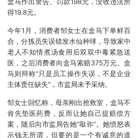
盒马作出警告、罚款198元，没收违法所
得19.8元。
今年1月，消费者邹女士在盒马下单鲜百
合，分拣员失误错发水仙种球，导致家中
老人不知情煮汤食用后双双中毒紧急送
医，之后消费者向盒马索赔375万元。盒
马则辩称“只是员工操作失误，不是企业
主体责任缺失”，市监局未予采纳。
邹女士回忆称，母亲刚出抢救室，盒马不
肯先垫医药费，反而让她自己提赔偿方
案，随后向市监局告她“敲诈”。她愤怒表
示钱无所谓，但要的是一个有诚意的道