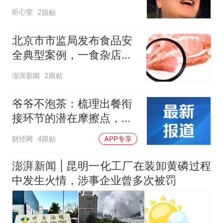
板全额退
听心堂
2跟贴
北京市市监局发布食品安
全典型案例，一食杂店用
猪肉冒出牛肉被罚
澎湃新闻
2跟贴
爷爷不泡茶：梳理出餐衔
接环节的潜在摩擦点，完
善与配送伙伴的沟通标准
财经网
4跟贴
APP专享
澎湃新闻 | 昆明一化工厂在装卸黄磷过程
中发生火情，涉事企业曾多次被罚