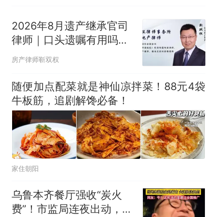
2026年8月遗产继承官司
律师｜口头遗嘱有用吗？
朝阳法院判决说透了
房产律师靳双权
随便加点配菜就是神仙凉拌菜！88元4袋
牛板筋，追剧解馋必备！
家住朝阳
乌鲁本齐餐厅强收“炭火
费”！市监局连夜出动，老