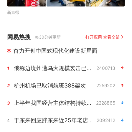
新京报
网易热搜
每30分钟更新
打开应用 查看全部
奋力开创中国式现代化建设新局面
俄称边境州遭乌大规模袭击已致13伤
2400713
1
杭州机场已取消航班388架次
2259202
2
上半年我国经营主体结构持续优化
2228865
3
于东来回应胖东来近25年老店年底关闭
2092412
4