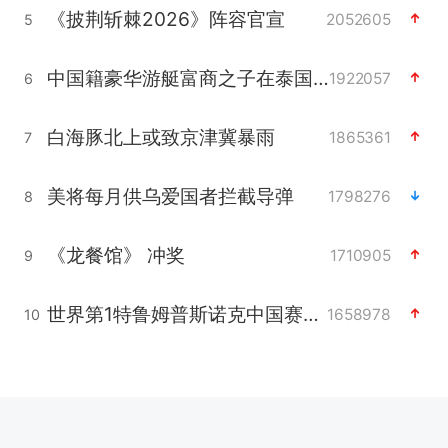
《披荆斩棘2026》阵容官宣
2052605
5
中国籍豪华游艇富商之子在泰国被杀
1922057
6
白海豚北上或致京津冀暴雨
1865361
7
美将每月供乌爱国者拦截导弹
1798276
8
《龙餐馆》 冲奖
1710905
9
世界第1特鲁姆普斯诺克中国赛一轮游
1658978
10