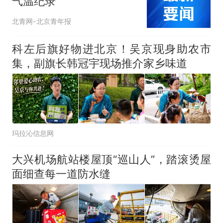
气温纪录
北青网-北京青年报
科左后旗好物进北京！吴京现身助农市
集，副旗长韩冠宇现场推介家乡味道
玛拉沁信息网
大兴机场航站楼屋顶“巡山人”，踏滚烫屋
面细查每一道防水缝