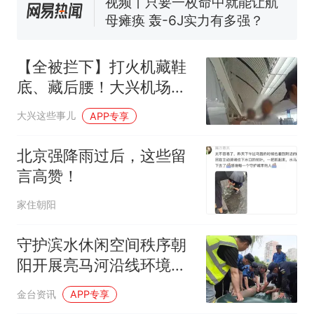
了……
视频丨只要一枚命中就能让航
母瘫痪 轰-6J实力有多强？
空调24小时开着反而更省电？
电力部门回应
【全被拦下】打火机藏鞋
台风"白海豚"登陆 中心附近最
底、藏后腰！大兴机场两
大风力14级
男子登机前双双被查
十多万人报名的考试，成绩
热
大兴这些事儿
APP专享
全部作废，公平么？
北京强降雨过后，这些留
言高赞！
家住朝阳
守护滨水休闲空间秩序朝
阳开展亮马河沿线环境秩
序综合整治
金台资讯
APP专享