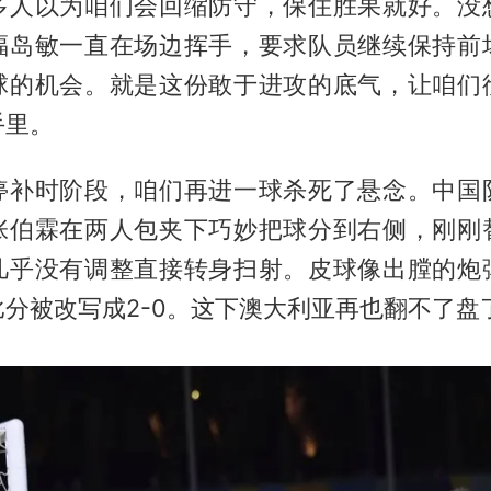
多人以为咱们会回缩防守，保住胜果就好。没
福岛敏一直在场边挥手，要求队员继续保持前
球的机会。就是这份敢于进攻的底气，让咱们
手里。
停补时阶段，咱们再进一球杀死了悬念。中国
张伯霖在两人包夹下巧妙把球分到右侧，刚刚
几乎没有调整直接转身扫射。皮球像出膛的炮
分被改写成2-0。这下澳大利亚再也翻不了盘