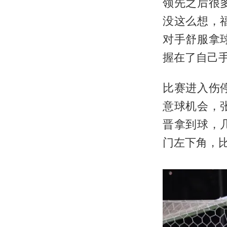
领先之后很
没这么想，
对手舒服拿
握在了自己
比赛进入伤
意球机会，
晋拿到球，
门左下角，比