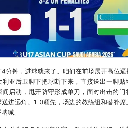
才4分钟，进球就来了。咱们在前场展开高位逼
大利亚后卫脚下把球断下来，直接送出一脚贴
瞬间启动，甩开防守形成单刀，面对出击的门
球送进远角。1-0领先，场边的教练组和替补席
呼呐喊。