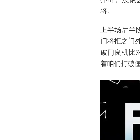
将。
上半场后半
门将拒之门
破门良机比
着咱们打破