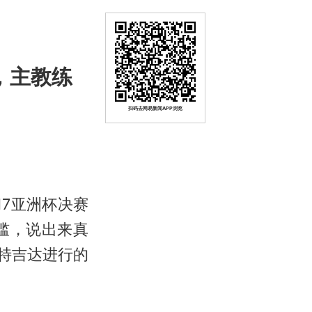
，主教练
扫码去网易新闻APP浏览
17亚洲杯决赛
槛，说出来真
特吉达进行的