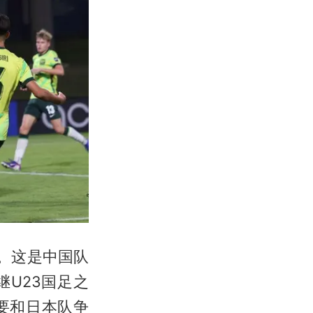
。这是中国队
继U23国足之
要和日本队争