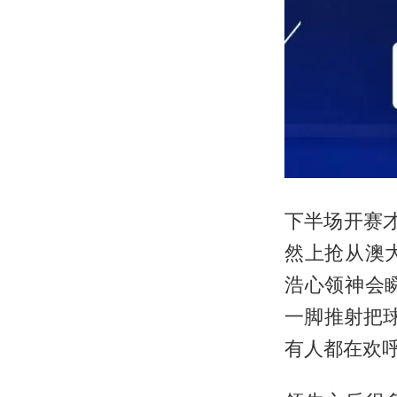
下半场开赛
然上抢从澳
浩心领神会
一脚推射把
有人都在欢