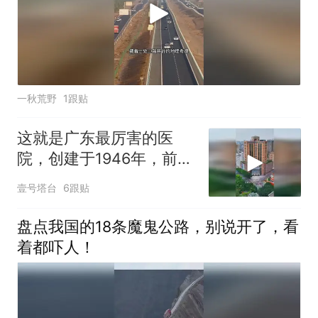
一秋荒野
1跟贴
这就是广东最厉害的医
院，创建于1946年，前身
为广州中央医院
壹号塔台
6跟贴
盘点我国的18条魔鬼公路，别说开了，看
着都吓人！