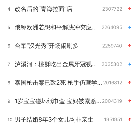
改名后的“青海拉面”店
2307722
4
俄称欧洲若想和平解决冲突应停止援乌
2264095
5
台军“汉光秀”开场闹剧多
2259740
6
泸溪河：桃酥吃出金属牙冠视频不实
2035302
7
泰国枪击案已致2死 枪手仍藏学校附近
2016812
8
1岁宝宝碰坏纸巾盒 宝妈被索赔924元
2004319
9
男子结婚8年3个女儿均非亲生
1951951
10