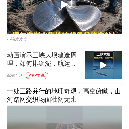
小强凌凌柒
动画演示三峡大坝建造原
理，如何排淤泥，航运，
发电？ #科普知识
军械百科
APP专享
一处三路并行的地理奇观，高空俯瞰，山
河路网交织场面壮阔无比