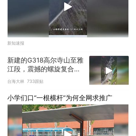
新知速报
新建的G318高尔寺山至雅
江段，震撼的螺旋复合高
架设计
台海大林
733跟贴
小学们口“一根横杆”为何全网求推广