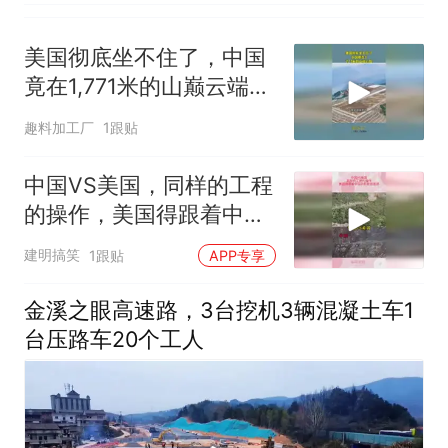
美国彻底坐不住了，中国
竟在1,771米的山巅云端，
架起超级机场
趣料加工厂
1跟贴
中国VS美国，同样的工程
的操作，美国得跟着中国
的屁股后面追
建明搞笑
1跟贴
APP专享
金溪之眼高速路，3台挖机3辆混凝土车1
台压路车20个工人