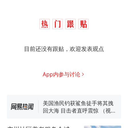
那个在床头放菜刀的女孩，
热
因老师一句“跟我回家”改写了
人生
制裁瓜子饺子，美国怕什
新
目前还没有跟贴，欢迎发表观点
么？
费大厨“全国小炒肉大王”称
号，仅凭视频评出？中国烹饪
协会回应
男子上山采菌偶然发现鸡枞菌
App内参与讨论
窝，原地守1天等它长大：挖了
140多朵
美国渔民钓获鲨鱼徒手将其拽
回大海 目击者直呼震惊 （视频
来源：参考消息）
笔试第一被第二名传话劝弃考
官方通报
那个在床头放菜刀的女孩，
热
因老师一句“跟我回家”改写了