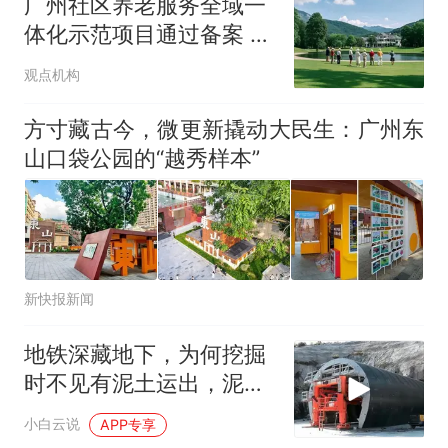
广州社区养老服务全域一
人生
体化示范项目通过备案 总
投资超5亿元
观点机构
方寸藏古今，微更新撬动大民生：广州东
山口袋公园的“越秀样本”
新快报新闻
地铁深藏地下，为何挖掘
时不见有泥土运出，泥土
都到哪里去了？
小白云说
APP专享