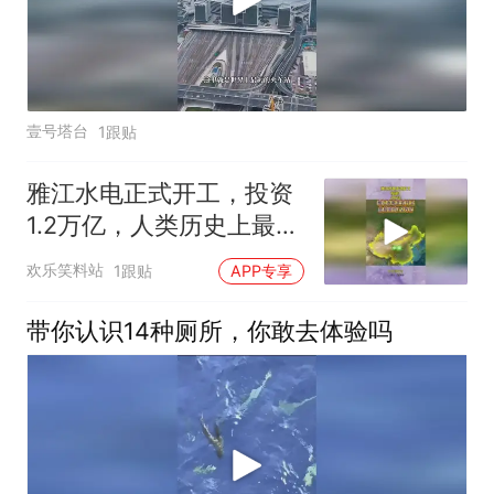
壹号塔台
1跟贴
雅江水电正式开工，投资
1.2万亿，人类历史上最大
基建工程要来了
欢乐笑料站
1跟贴
APP专享
带你认识14种厕所，你敢去体验吗