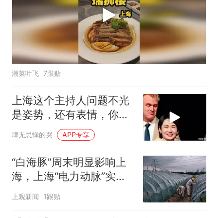
潮菜叶飞
7跟贴
上海这个主持人问题不光
是姿势，还有表情，你看
她采访国人的时候
肆无忌惮的哭
APP专享
“白海豚”周末明显影响上
海，上海“电力动脉”实现
24小时线上巡检
上观新闻
1跟贴