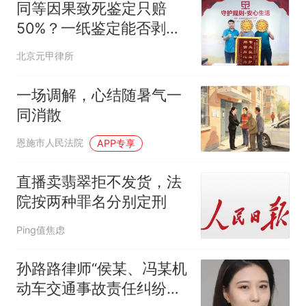
同等因果致死鉴定只赔
50%？一纸鉴定能否剥夺
受害者全额赔偿权利
北京元甲律所
一场调解，心结随暑气一
同消散
恩施市人民法院
APP专享
直播卖翡翠拒不发货，法
院按两种罪名分别定刑
Ping值焦虑
孙路路律师“侯某、冯某机
动车交通事故责任纠纷案”