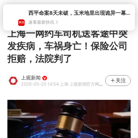
打开
西平命案8天未破，玉米地里出现诡异一幕，我突然想起了欧金中
速看最新快讯
上海一网约车司机送客途中突
发疾病，车祸身亡！保险公司
拒赔，法院判了
上观新闻
关注
2026-05-20 14:54
·上海
·上观新闻官方网易号