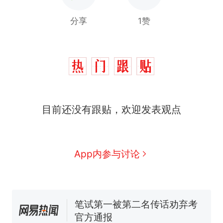
分享
1赞
目前还没有跟贴，欢迎发表观点
那个在床头放菜刀的女孩，
热
因老师一句“跟我回家”改写了
人生
费大厨“全国小炒肉大王”称
新
App内参与讨论
号，仅凭视频评出？中国烹饪
协会回应
美国渔民钓获鲨鱼徒手将其拽
回大海 目击者直呼震惊 （视频
来源：参考消息）
笔试第一被第二名传话劝弃考
官方通报