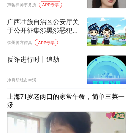
多车碾压致死，推动保险
声驰律师事务所
APP专享
赔偿
广西壮族自治区公安厅关
于公开征集涉黑涉恶犯罪
线索的公告
钦州警方传真
APP专享
反诈进行时丨追劫
净月新城市生活
上海71岁老两口的家常午餐，简单三菜一
汤