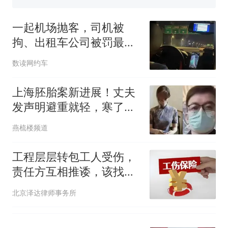
佛山一中学招聘物理教师，笔
试前13名均遭淘汰？教育局：
一起机场抛客，司机被
已叫停招聘，成立调查组全面
享界G9车型预售价公布：
拘、出租车公司被罚最高
核查
43.98万起
20万
那个在床头放菜刀的女孩，
热
数读网约车
因老师一句“跟我回家”改写了
人生
上海胚胎案新进展！丈夫
发声明避重就轻，寒了多
少已婚女性的心？
燕梳楼频道
工程层层转包工人受伤，
责任方互相推诿，该找谁
索赔？
北京泽达律师事务所