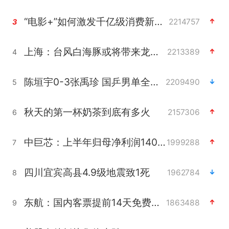
“电影+”如何激发千亿级消费新活力？
2214757
3
上海：台风白海豚或将带来龙卷风
2213389
4
陈垣宇0-3张禹珍 国乒男单全军覆没
2209490
5
秋天的第一杯奶茶到底有多火
2157306
6
中巨芯：上半年归母净利润1405.77万元
1999288
7
四川宜宾高县4.9级地震致1死
1962784
8
东航：国内客票提前14天免费退改
1863488
9