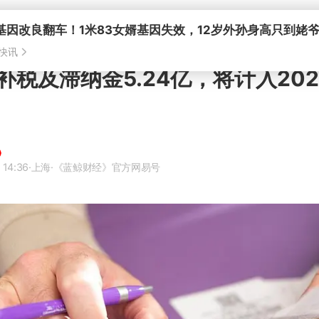
补税及滞纳金5.24亿，将计入20
 14:36
·上海
·《蓝鲸财经》官方网易号