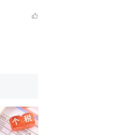
职信流传，院
源；曾用手绘
国烹饪协会回
挖了140多
 （视频来源：
职信流传，院
源；曾用手绘