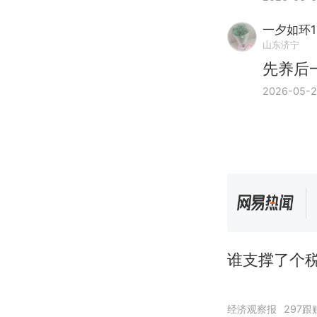
一夕如环1
山东济宁
先养后
2026-05-
谁支撑了个
经济观察报
297跟