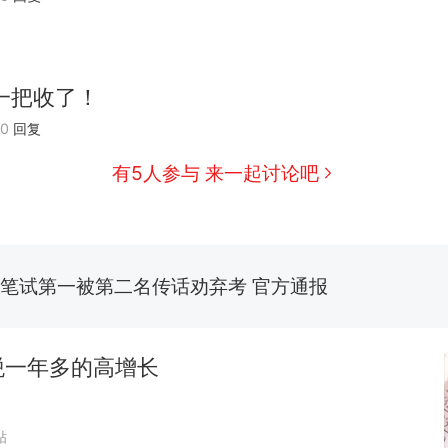
“不想干了特提出辞职”，疑似南京大学数院院长辞
热
方回应：喻良教授已卸任院长一职，不清楚辞职信来
图做头像
费大厨“全国小炒肉大王”称号，仅凭视频评出？中
新
应
一把收了！
男子上山采菌偶然发现鸡枞菌窝，原地守1天等它长大：
20
回复
朵
美国渔民钓获鲨鱼徒手将其拽回大海 目击者直呼震惊
有5人参与 来一起讨论吧
参考消息）
制裁瓜子饺子，美国怕什么？
笔试第一被第二名传话劝弃考 官方通报
“不想干了特提出辞职”，疑似南京大学数院院长辞
热
方回应：喻良教授已卸任院长一职，不清楚辞职信来
税一年多的高增长
图做头像
贴