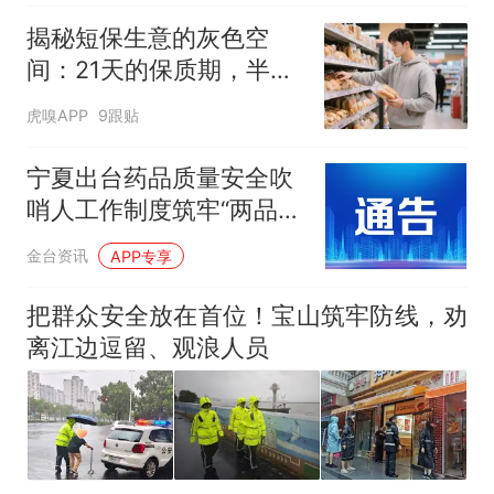
揭秘短保生意的灰色空
间：21天的保质期，半年
的生产工艺
虎嗅APP
9跟贴
宁夏出台药品质量安全吹
哨人工作制度筑牢“两品一
械”安全防线
金台资讯
APP专享
把群众安全放在首位！宝山筑牢防线，劝
离江边逗留、观浪人员