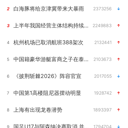
白海豚将给京津冀带来大暴雨
2373256
2
上半年我国经营主体结构持续优化
2249883
3
杭州机场已取消航班388架次
2132441
4
中国籍豪华游艇富商之子在泰国被杀
2103673
5
《披荆斩棘2026》阵容官宣
2017055
6
中国第1高楼阻尼器摆动明显
1928742
7
上海有出现龙卷潜势
1893397
8
国足U17与阿森纳决赛取消 并列冠军
1794704
9