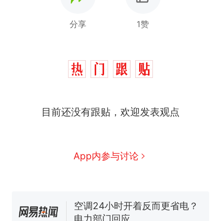
分享
1赞
十多万人报名的考试，成绩
热
目前还没有跟贴，欢迎发表观点
全部作废，公平么？
全球唯一没有法定首都的国
新
家，刚改国名，总统就邀请中
国大使骑行绕了几乎整个国境
搬家报价570元，搬到楼下交
App内参与讨论
线一圈，还曾两次到中国寻根
5060元才肯搬上楼！女子傻眼
了……
视频丨只要一枚命中就能让航
母瘫痪 轰-6J实力有多强？
空调24小时开着反而更省电？
电力部门回应