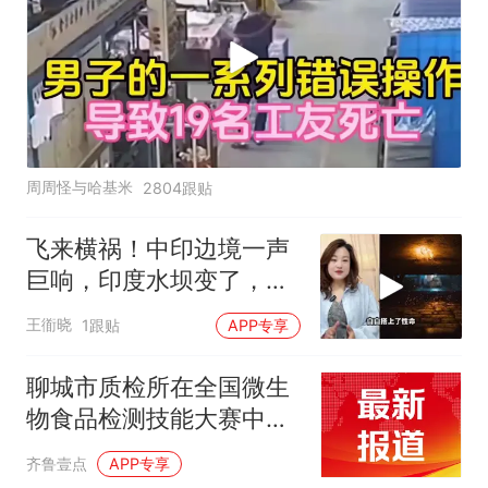
周周怪与哈基米
2804跟贴
飞来横祸！中印边境一声
巨响，印度水坝变了，藏
南算计全泡汤
王衜晓
1跟贴
APP专享
聊城市质检所在全国微生
物食品检测技能大赛中荣
获佳绩
齐鲁壹点
APP专享