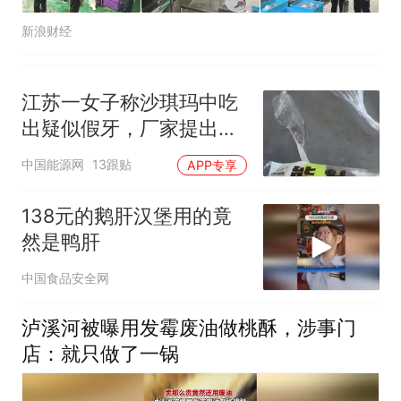
新浪财经
江苏一女子称沙琪玛中吃
出疑似假牙，厂家提出赔
付被拒，负责人：赔偿为
中国能源网
13跟贴
APP专享
“息事宁人”而非有假牙，
工厂已排查，不存在食品
138元的鹅肝汉堡用的竟
安全问题
然是鸭肝
中国食品安全网
泸溪河被曝用发霉废油做桃酥，涉事门
店：就只做了一锅