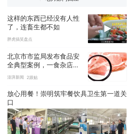
佛山一中学招聘物理教师，笔
试前13名均遭淘汰？教育局：
这样的东西已经没有人性
已叫停招聘，成立调查组全面
十多万人报名的考试，成绩
热
了，连畜生都不如
核查
全部作废，公平么？
胖虎搞笑盘点
北京市市监局发布食品安
全典型案例，一食杂店用
猪肉冒出牛肉被罚
澎湃新闻
2跟贴
放心用餐！崇明筑牢餐饮具卫生第一道关
口