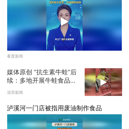
看度新闻
媒体原创 “抗生素牛蛙”后
续：多地开展牛蛙食品安
全检查或专项行动
澎湃新闻
泸溪河一门店被指用废油制作食品