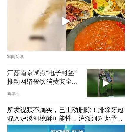
掌闻视讯
江苏南京试点“电子封签”
推动网络餐饮消费安全共
建
新华社
所发视频不属实，已主动删除！排除牙冠
混入泸溪河桃酥可能性，泸溪河对此予以
谅解