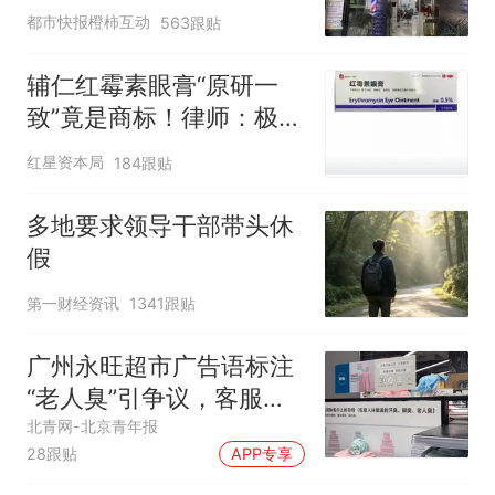
一定要有文化，这句话的
都市快报橙柿互动
563跟贴
含金量还在持续上升
辅仁红霉素眼膏“原研一
致”竟是商标！律师：极易
误导消费者，不妥
红星资本局
184跟贴
多地要求领导干部带头休
假
第一财经资讯
1341跟贴
广州永旺超市广告语标注
“老人臭”引争议，客服回
应
北青网-北京青年报
28跟贴
APP专享