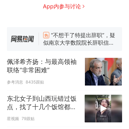
App内参与讨论
“不想干了特提出辞职”，疑
热
似南京大学数院院长辞职信流
传，院方回应：喻良教授已卸
费大厨“全国小炒肉大王”称
新
任院长一职，不清楚辞职信来
号，仅凭视频评出？中国烹饪
佩泽希齐扬：与最高领袖
源；曾用手绘图做头像
协会回应
男子上山采菌偶然发现鸡枞菌
联络“非常困难”
窝，原地守1天等它长大：挖了
140多朵
美国渔民钓获鲨鱼徒手将其拽
参考消息
8435跟贴
回大海 目击者直呼震惊 （视频
来源：参考消息）
东北女子到山西玩错过饭
制裁瓜子饺子，美国怕什么？
点，找了十几个饭馆都没
笔试第一被第二名传话劝弃考
开门：午休到几点
星视频
79跟贴
官方通报
“不想干了特提出辞职”，疑
热