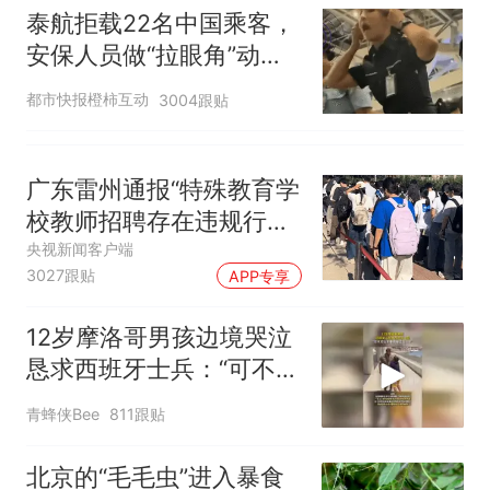
泰航拒载22名中国乘客，
似南京大学数院院长辞职信流
安保人员做“拉眼角”动
传，院方回应：喻良教授已卸
任院长一职，不清楚辞职信来
作，泰国机场最新回应：
都市快报橙柿互动
3004跟贴
源；曾用手绘图做头像
拒绝登机决定由航司作
出；亲历者：曾承诺免费
改签但没兑现
广东雷州通报“特殊教育学
校教师招聘存在违规行
为”：已启动问责程序 副
央视新闻客户端
3027跟贴
APP专享
校长被停职
12岁摩洛哥男孩边境哭泣
恳求西班牙士兵：“可不可
以不要把我遣返回国”
青蜂侠Bee
811跟贴
北京的“毛毛虫”进入暴食