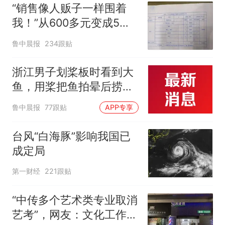
“销售像人贩子一样围着
我！”从600多元变成5万
元，57岁保洁阿姨做医美
鲁中晨报
234跟贴
后眼睛肿到流泪、视物模
糊
浙江男子划桨板时看到大
鱼，用桨把鱼拍晕后捞
起；当事人：鱼重7斤6
鲁中晨报
77跟贴
APP专享
两，做成红烧辣子鱼块，
味道很好
台风“白海豚”影响我国已
成定局
第一财经
221跟贴
“中传多个艺术类专业取消
艺考”，网友：文化工作者