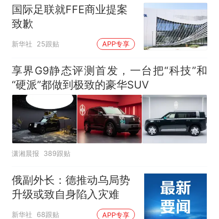
国际足联就FFE商业提案
致歉
新华社
25跟贴
APP专享
享界G9静态评测首发，一台把“科技”和
“硬派”都做到极致的豪华SUV
潇湘晨报
389跟贴
俄副外长：德推动乌局势
升级或致自身陷入灾难
新华社
68跟贴
APP专享