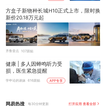
方盒子新物种长城H10正式上市，限时换
新价20.18万元起
齐鲁壹点
107跟贴
健康 | 多人因蝉鸣听力受
损，医生紧急提醒
学申论的谈妹
616跟贴
APP专享
网易热搜
每30分钟更新
打开应用 查看全部