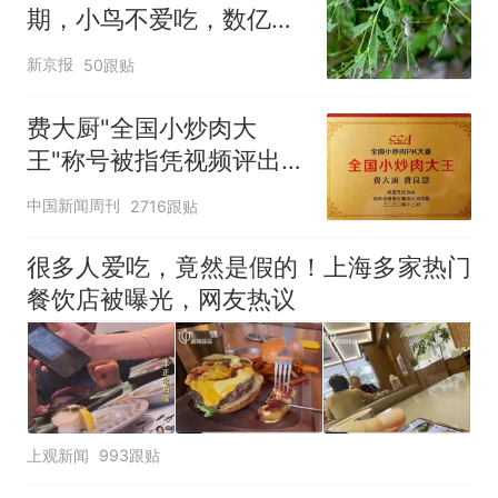
期，小鸟不爱吃，数亿头
小蜂迎战
新京报
50跟贴
费大厨"全国小炒肉大
王"称号被指凭视频评出
官方回应
中国新闻周刊
2716跟贴
很多人爱吃，竟然是假的！上海多家热门
餐饮店被曝光，网友热议
上观新闻
993跟贴