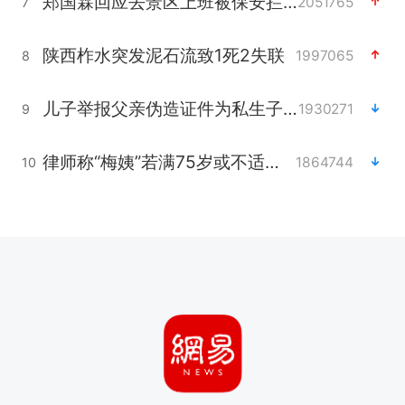
郑国霖回应去景区上班被保安拦下
2051765
7
陕西柞水突发泥石流致1死2失联
1997065
8
儿子举报父亲伪造证件为私生子落户
1930271
9
律师称“梅姨”若满75岁或不适用死刑
1864744
10