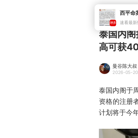
西平命
速看最新
泰国内阁
高可获4
曼谷陈大叔
2026-05-20
泰国内阁于周
资格的注册
计划将于今年