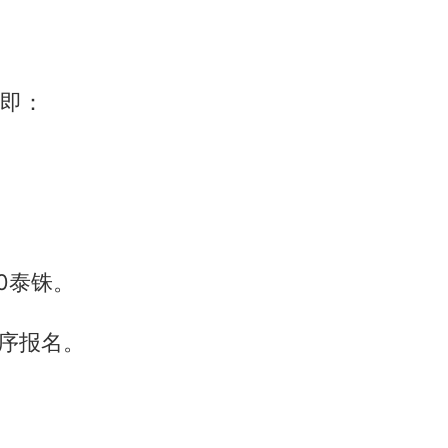
，即：
0泰铢。
程序报名。