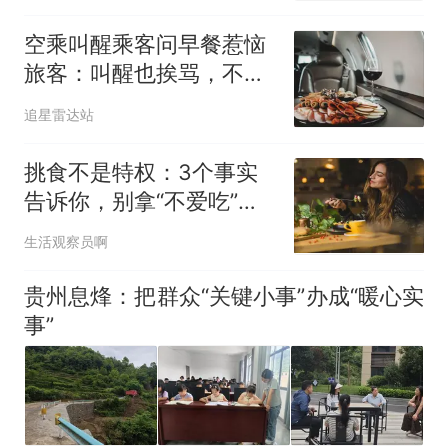
空乘叫醒乘客问早餐惹恼
旅客：叫醒也挨骂，不叫
也挨骂，客服太难了
追星雷达站
挑食不是特权：3个事实
告诉你，别拿“不爱吃”当
任性借口
生活观察员啊
贵州息烽：把群众“关键小事”办成“暖心实
事”