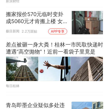
新浪财经
搬家报价570元临时变卦
成5060元才肯搬上楼 女
子傻眼
极目新闻
2.2万跟贴
APP专享
差点被砸一身大粪！桂林一市民取快递时
遭遇“高空抛物”！近前一看袋子里竟是
每日桂林
青岛即墨企业疑似多处违