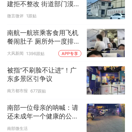
建拒不整改 街道部门漠视
群众投诉无回应
微言微评
1跟贴
南航一航班乘客食用飞机
餐闹肚子 厕所外一度排长
队
大风新闻
1396跟贴
APP专享
被指“不刷脸不让进”！广
东多景区引争议
南方都市报
677跟贴
南部一位母亲的呐喊：请
还未成年一个健康的公
厕！
南部微生活