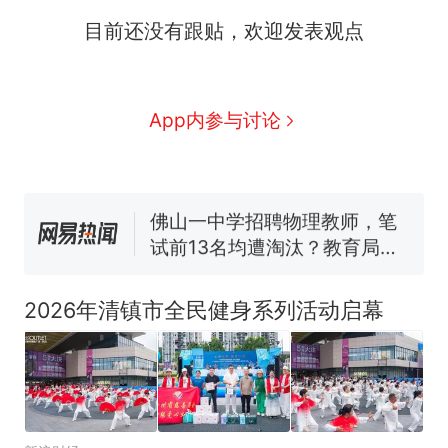
那个在床头放菜刀的女孩，
热
目前还没有跟贴，欢迎发表观点
因老师一句“跟我回家”改写了
人生
搬家报价570元，搬到楼下
新
交5060元才肯搬上楼！女子傻
眼了……
十多万人报名的考试，成绩全
App内参与讨论
部作废，公平么？
空调24小时开着反而更省电？
电力部门回应
佛山一中学招聘物理教师，笔
试前13名均遭淘汰？教育局：
已叫停招聘，成立调查组全面
“不建议大家买深色蛋糕”上热
核查
搜，网友：天塌了！
2026年清镇市全民健身系列活动启幕
那个在床头放菜刀的女孩，
热
因老师一句“跟我回家”改写了
人生