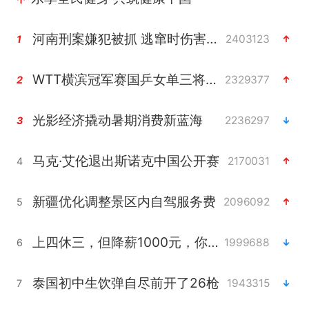
河南刑案嫌犯被抓 逃窜时伤害多人
2403123
1
WTT横滨冠军赛国乒女单三将晋级四强
2329377
2
光影经济撬动暑期消费新蓝海
2236297
3
马克·艾伦退出斯诺克中国公开赛
2170031
4
新疆优化调整景区内自驾服务费
2096092
5
上四休三，但降薪1000元，你接受吗？
1999688
6
泰国初中生饮弹自尽前开了26枪
1943315
7