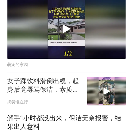
萌宠的家园
女子踩饮料滑倒出糗，起
身后竟辱骂保洁，素质低
下令人咋舌 副
搞笑谁在行
解手1小时都没出来，保洁无奈报警，结
果出人意料