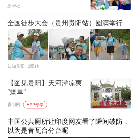
新华社
全国徒步大会（贵州贵阳站）圆满举行
知知贵阳
2跟贴
【图见贵阳】天河潭凉爽
“爆单”
贵阳网
APP专享
中国公共厕所让印度网友看了瞬间破防，
以为是青瓦台分台呢