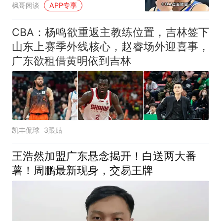
枫哥闲谈
APP专享
CBA：杨鸣欲重返主教练位置，吉林签下
山东上赛季外线核心，赵睿场外迎喜事，
广东欲租借黄明依到吉林
凯丰侃球
3跟贴
王浩然加盟广东悬念揭开！白送两大番
薯！周鹏最新现身，交易王牌