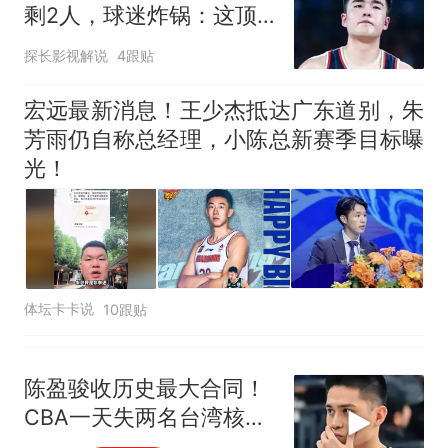
剩2人，球迷炸锅：这顶
薪给得真不冤
探长影视解说
4跟贴
宏远最新消息！王少杰抵达广东道别，朱
芳雨仍自称总经理，小陈总新赛季目标曝
光！
体坛卡卡说
10跟贴
陈盈骏收历史最大合同！
CBA一天失两名台湾核
心，吸引力迅速崩塌