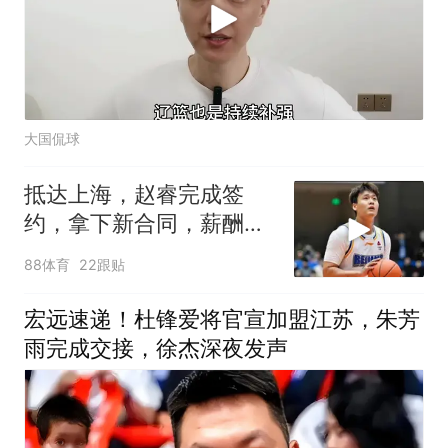
大国侃球
抵达上海，赵睿完成签
约，拿下新合同，薪酬曝
光
88体育
22跟贴
宏远速递！杜锋爱将官宣加盟江苏，朱芳
雨完成交接，徐杰深夜发声