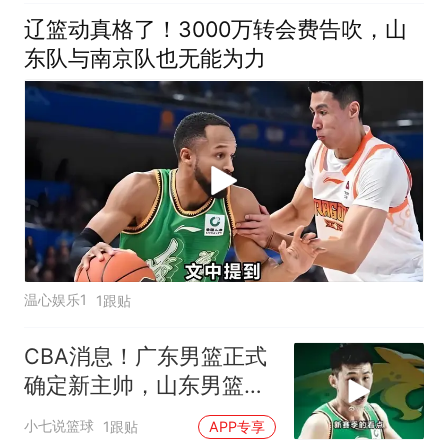
辽篮动真格了！3000万转会费告吹，山
东队与南京队也无能为力
温心娱乐1
1跟贴
CBA消息！广东男篮正式
确定新主帅，山东男篮放
弃追逐王岚钦
小七说篮球
1跟贴
APP专享