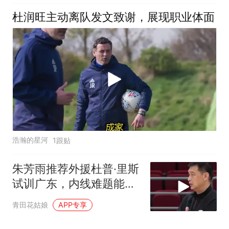
杜润旺主动离队发文致谢，展现职业体面
浩瀚的星河
1跟贴
朱芳雨推荐外援杜普·里斯
试训广东，内线难题能否
解决？
青田花姑娘
APP专享