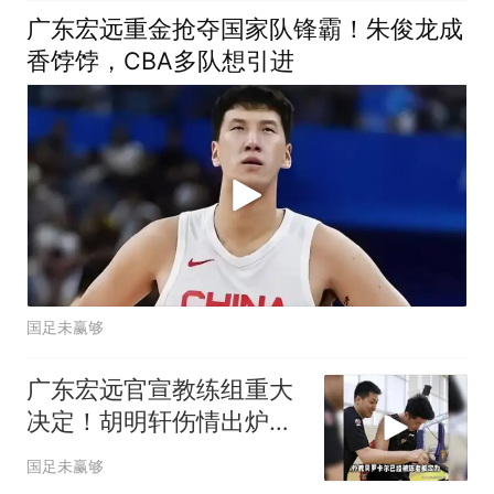
广东宏远重金抢夺国家队锋霸！朱俊龙成
香饽饽，CBA多队想引进
国足未赢够
广东宏远官宣教练组重大
决定！胡明轩伤情出炉，
徐昕下赛季不回归
国足未赢够