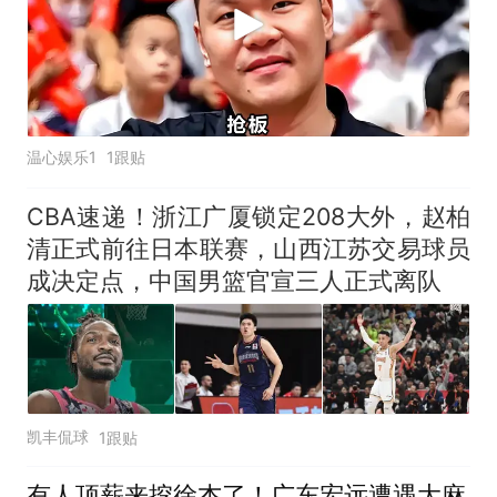
温心娱乐1
1跟贴
CBA速递！浙江广厦锁定208大外，赵柏
清正式前往日本联赛，山西江苏交易球员
成决定点，中国男篮官宣三人正式离队
凯丰侃球
1跟贴
有人顶薪来挖徐杰了！广东宏远遭遇大麻