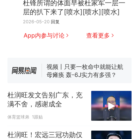
杜锋所谓的体面早被杜家军一层一
层的扒下来了[喷水][喷水][喷水]
十多万人报名的考试，成绩
热
2026-05-20
回复
全部作废，公平么？
5万的小车卖不动，40万以
新
App内参与讨论
查看更多
上的抢着买
浙江人戒备 "白海豚"已创我国
纪录 带来严重影响
视频丨只要一枚命中就能让航
母瘫痪 轰-6J实力有多强？
泰州父亲的手写家书遗失30
年，网友淘到后寄给女儿：花
杜润旺发文告别广东，充
鸟市场搬了，但爱还在
网友称甘肃麦积山景区看完所
满不舍，感谢成全
有石窟需2000元，景区：部分
石窟受特别保护，游客可按需
十多万人报名的考试，成绩
热
体育篮球弟
1跟贴
买
全部作废，公平么？
杜润旺！宏远三冠功勋仅