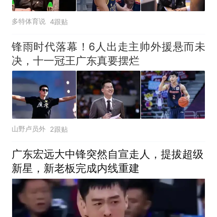
多特体育说
4跟贴
锋雨时代落幕！6人出走主帅外援悬而未
决，十一冠王广东真要摆烂
山野卢员外
2跟贴
广东宏远大中锋突然自宣走人，提拔超级
新星，新老板完成内线重建