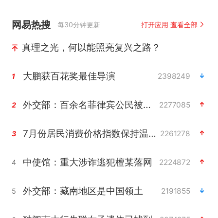
网易热搜
每30分钟更新
打开应用 查看全部
真理之光，何以能照亮复兴之路？
大鹏获百花奖最佳导演
2398249
1
外交部：百余名菲律宾公民被依法处理
2277085
2
7月份居民消费价格指数保持温和上涨
2261278
3
中使馆：重大涉诈逃犯檀某落网
2224872
4
外交部：藏南地区是中国领土
2191855
5