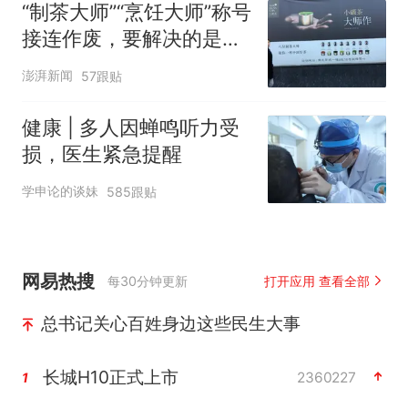
“制茶大师”“烹饪大师”称号
接连作废，要解决的是什
么问题
澎湃新闻
57跟贴
健康 | 多人因蝉鸣听力受
损，医生紧急提醒
学申论的谈妹
585跟贴
网易热搜
每30分钟更新
打开应用 查看全部
总书记关心百姓身边这些民生大事
长城H10正式上市
2360227
1