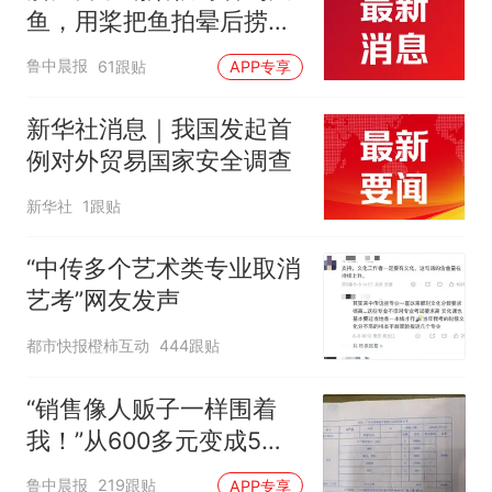
鱼，用桨把鱼拍晕后捞
起；当事人：鱼重7斤6
鲁中晨报
61跟贴
APP专享
两，做成红烧辣子鱼块，
味道很好
新华社消息｜我国发起首
例对外贸易国家安全调查
新华社
1跟贴
“中传多个艺术类专业取消
艺考”网友发声
都市快报橙柿互动
444跟贴
“销售像人贩子一样围着
我！”从600多元变成5万
元，57岁保洁阿姨做医美
鲁中晨报
219跟贴
APP专享