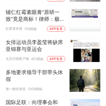
后眼睛肿到流泪、视物模
糊
辅仁红霉素眼膏“原研一
致”竟是商标！律师：极易
误导消费者，不妥
红星资本局
159跟贴
APP专享
女排运动员李盈莹将缺席
亚锦赛与亚运会
北京日报客户端
451跟贴
APP专享
多地要求领导干部带头休
假
第一财经资讯
1009跟贴
国际足联：向理事会和