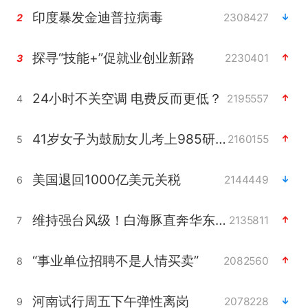
印度暴发金迪普拉病毒
2308427
2
探寻“技能+”促就业创业新路
2230401
3
24小时不关空调 电费反而更低？
2195557
4
41岁女子为鼓励女儿考上985研究生
2160155
5
美国退回1000亿美元关税
2144449
6
维持强台风级！白海豚直奔华东沿海
2135811
7
“事业单位招聘不是人情买卖”
2082560
8
河南试行周五下午弹性离岗
2078228
9