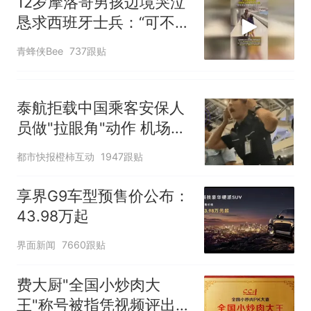
12岁摩洛哥男孩边境哭泣
恳求西班牙士兵：“可不可
以不要把我遣返回国”
青蜂侠Bee
737跟贴
泰航拒载中国乘客安保人
员做"拉眼角"动作 机场再
回应
都市快报橙柿互动
1947跟贴
享界G9车型预售价公布：
43.98万起
界面新闻
7660跟贴
费大厨"全国小炒肉大
王"称号被指凭视频评出