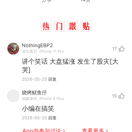
NothingEBP2
17
湖北黄石
iPhone 11 Pro
讲个笑话 大盘猛涨 发生了股灾[大
哭]
2026-05-20
回复
烧烤鱿鱼仔
15
“不想干了特提出辞职”，疑
热
福建泉州
iPhone 8 Plus
似南京大学数院院长辞职信流
小编在搞笑
传，院方回应：喻良教授已卸
费大厨“全国小炒肉大王”称
新
2026-05-20
回复
任院长一职，不清楚辞职信来
号，仅凭视频评出？中国烹饪
源；曾用手绘图做头像
协会回应
男子上山采菌偶然发现鸡枞菌
App内参与讨论
查看更多