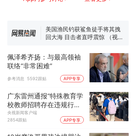
窝，原地守1天等它长大：挖了
140多朵
美国一场追捕行动中，一男子
在车辆行驶中爬上车顶跳舞。
（新京报）
美国渔民钓获鲨鱼徒手将其拽
回大海 目击者直呼震惊 （视频
来源：参考消息）
笔试第一被第二名传话劝弃考
官方通报
佩泽希齐扬：与最高领袖
“不想干了特提出辞职”，疑
热
联络“非常困难”
似南京大学数院院长辞职信流
传，院方回应：喻良教授已卸
参考消息
5592跟贴
APP专享
任院长一职，不清楚辞职信来
源；曾用手绘图做头像
广东雷州通报“特殊教育学
校教师招聘存在违规行
为”：已启动问责程序 副
央视新闻客户端
2854跟贴
APP专享
校长被停职