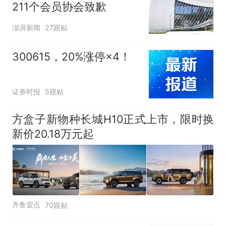
211个会员协会致歉
澎湃新闻
27跟贴
300615，20%涨停×4！
证券时报
5跟贴
方盒子新物种长城H10正式上市，限时换
新价20.18万元起
齐鲁壹点
70跟贴