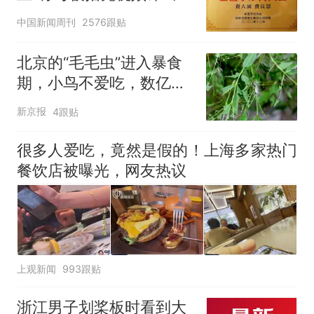
官方回应
中国新闻周刊
2576跟贴
北京的“毛毛虫”进入暴食
期，小鸟不爱吃，数亿头
小蜂迎战
新京报
4跟贴
很多人爱吃，竟然是假的！上海多家热门
餐饮店被曝光，网友热议
上观新闻
993跟贴
浙江男子划桨板时看到大