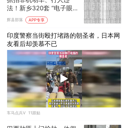
法！新乡320套 “电子眼”
即将上线
辉县部落
APP专享
印度警察当街殴打堵路的朝圣者，日本网
友看后却羡慕不已
车马点兵V
11跟贴