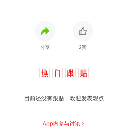
分享
2赞
目前还没有跟贴，欢迎发表观点
那个在床头放菜刀的女孩，
热
因老师一句“跟我回家”改写了
人生
费大厨“全国小炒肉大王”称
新
App内参与讨论