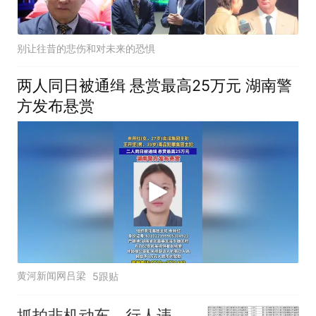
别让往昔的悲伤和对未来的恐惧
两人同日被通缉 悬赏最高25万元 湖南警
方发布悬赏
黄河新闻网吕梁
5跟贴
抓拍非机动车、行人违