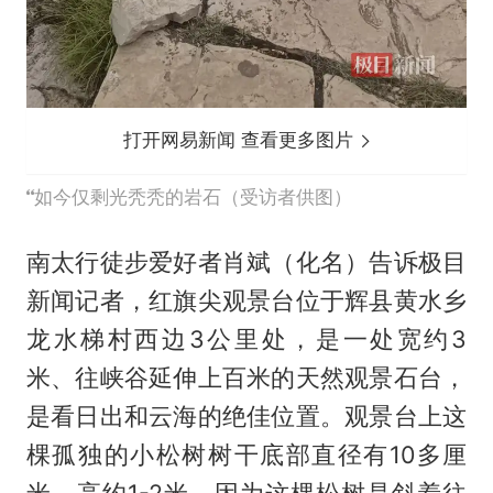
打开网易新闻 查看更多图片
如今仅剩光秃秃的岩石（受访者供图）
南太行徒步爱好者肖斌（化名）告诉极目
新闻记者，红旗尖观景台位于辉县黄水乡
龙水梯村西边3公里处，是一处宽约3
米、往峡谷延伸上百米的天然观景石台，
是看日出和云海的绝佳位置。观景台上这
棵孤独的小松树树干底部直径有10多厘
米，高约1-2米，因为这棵松树是斜着往