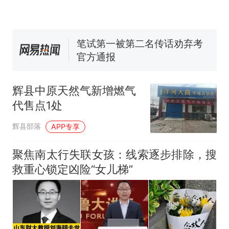
号，仅凭视频评出？中国烹饪
协会回应
笔试第一被第二名传话劝弃考
官方通报
佛山一中学招聘物理教师，笔
试前13名均遭淘汰？教育局：
已叫停招聘，成立调查组全面
台风"白海豚"中心附近最大风
核查
力已达15级 最新研判
辉县中原天然气新增燃气
享界G9车型预售价公布：
代售点1处
43.98万起
那个在床头放菜刀的女孩，
热
辉县部落
APP专享
因老师一句“跟我回家”改写了
人生
聚焦南太行失联女孩：线索逐步排除，搜
救重心锁定凶险“女儿梯”