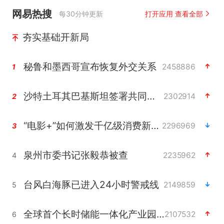
网易热搜
每30分钟更新
打开应用 查看全部
夯实基础开新局
秘鲁和墨西哥宣布恢复外交关系
2458886
1
沙特土耳其巴基斯坦签署共同防务协议
2302914
2
“电影+”如何激发千亿级消费新活力？
2296969
3
泉州市委书记张毅恭被查
2235962
4
台风白海豚已进入24小时警戒线
2149859
5
全球首个长时储能一体化产业园量产
2107532
6