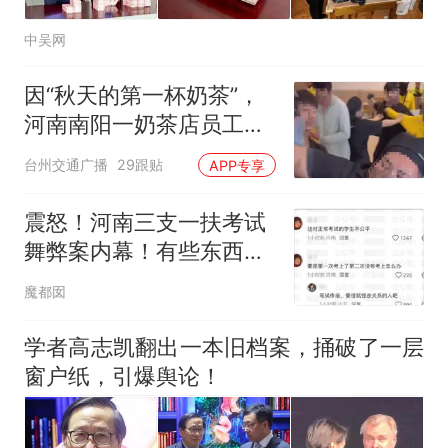
中吴网
因“秋天的第一杯奶茶”，
河南南阳一奶茶店员工与
外卖骑手发生肢体冲突，
台州交通广播
29跟贴
APP专享
目击者：奶茶订单过多，
外卖骑手不满等候时间过
震怒！河南三支一扶考试
长
舞弊案内幕！有些东西根
子已经烂了
魔都囡
学者高志凯翻出一本旧档案，捅破了一层
窗户纸，引爆舆论！