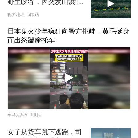
野生峡谷，因突发山洪19
人不幸遇难
视界地理
5跟贴
日本鬼火少年疯狂向警方挑衅，黄毛挺身
而出怒踹摩托车
车马点兵V
1跟贴
女子从货车跳下逃跑，司