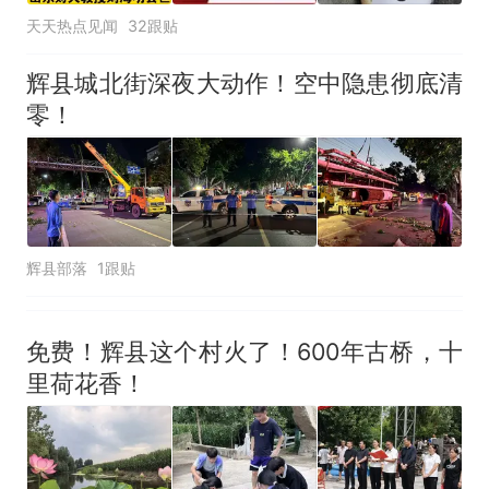
天天热点见闻
32跟贴
辉县城北街深夜大动作！空中隐患彻底清
零！
辉县部落
1跟贴
免费！辉县这个村火了！600年古桥，十
里荷花香！