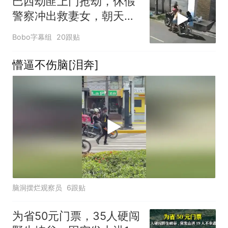
巴西劫匪上门抢劫，休假
警察冲出救妻女，朝天鸣
枪放走劫匪引争议
Bobo字幕组
20跟贴
懵逼不伤脑[泪奔]
脑洞摆烂观察员
6跟贴
为省50元门票，35人硬闯