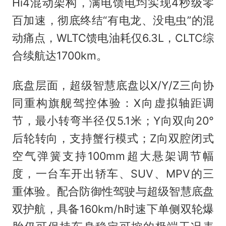
Hi4混动架构，满电馈电均实现4秒级零
百加速，彻底终结“有电龙、没电虫”的混
动痛点，WLTC馈电油耗仅6.3L，CLTC综
合续航达1700km。
底盘层面，超级智慧底盘以X/Y/Z三向协
同重构旗舰驾控体验：X向虚拟轴距调
节，最小转弯半径仅5.1米；Y向双向20°
后轮转向，支持蟹行模式；Z向双腔闭式
空气弹簧支持100mm超大悬架调节幅
度，一台车开出轿车、SUV、MPV的三
重体验。配合防御性驾驶与超级智慧底盘
双护航，具备160km/h时速下单侧双轮爆