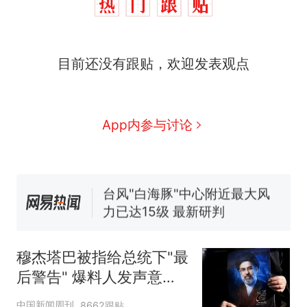
那个在床头放菜刀的女孩，
热
目前还没有跟贴，欢迎发表观点
因老师一句“跟我回家”改写了
人生
费大厨“全国小炒肉大王”称
新
号，仅凭视频评出？中国烹饪
协会回应
搬家报价570元，搬到楼下交
App内参与讨论
5060元才肯搬上楼！女子傻眼
了……
台风"白海豚"中心附近最大风
力已达15级 最新研判
佛山一中学招聘物理教师，笔
试前13名均遭淘汰？教育局：
已叫停招聘，成立调查组全面
笔试第一被第二名传话劝弃考
核查
官方通报
穆杰塔巴被指给总统下"最
那个在床头放菜刀的女孩，
热
后警告" 爆料人发声意味
因老师一句“跟我回家”改写了
深长
人生
中国新闻周刊
8662跟贴