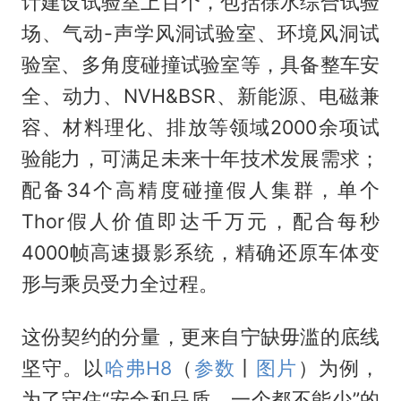
计建设试验室上百个，包括徐水综合试验
场、气动-声学风洞试验室、环境风洞试
验室、多角度碰撞试验室等，具备整车安
全、动力、NVH&BSR、新能源、电磁兼
容、材料理化、排放等领域2000余项试
验能力，可满足未来十年技术发展需求；
配备34个高精度碰撞假人集群，单个
Thor假人价值即达千万元，配合每秒
4000帧高速摄影系统，精确还原车体变
形与乘员受力全过程。
这份契约的分量，更来自宁缺毋滥的底线
坚守。以
哈弗H8
（
参数
丨
图片
）为例，
为了守住“安全和品质，一个都不能少”的