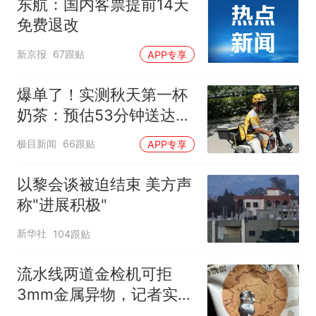
东航：国内客票提前14天
免费退改
新京报
67跟贴
APP专享
爆单了！实测秋天第一杯
奶茶：预估53分钟送达，
实际耗时92分钟
极目新闻
66跟贴
APP专享
以黎会谈被迫结束 美方声
称"进展积极"
新华社
104跟贴
流水线两道金检机可拒
3mm金属异物，记者实探
泸溪河车间！公司回应为