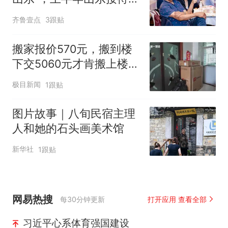
境游客增长44.2%
齐鲁壹点
3跟贴
搬家报价570元，搬到楼
下交5060元才肯搬上楼！
女子傻眼了
极目新闻
1跟贴
图片故事｜八旬民宿主理
人和她的石头画美术馆
新华社
1跟贴
网易热搜
每30分钟更新
打开应用 查看全部
习近平心系体育强国建设