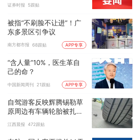
证券时报
5跟贴
被指“不刷脸不让进”！广
东多景区引争议
南方都市报
68跟贴
APP专享
“含人量”10%，医生革自
己的命？
中国新闻周刊
21跟贴
APP专享
自驾游客反映辉腾锡勒草
原周边有车辆轮胎被扎，
修理店铺换胎价格高达千
江西晨报
472跟贴
元，官方发布情况通报