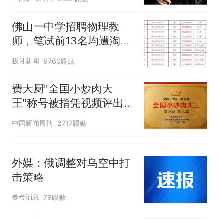
佛山一中学招聘物理教
师，笔试前13名均遭淘
汰？教育局：已叫停招
极目新闻
9760跟贴
聘，成立调查组全面核查
费大厨"全国小炒肉大
王"称号被指凭视频评出
官方回应
中国新闻周刊
2717跟贴
外媒：俄调整对乌空中打
击策略
参考消息
79跟贴