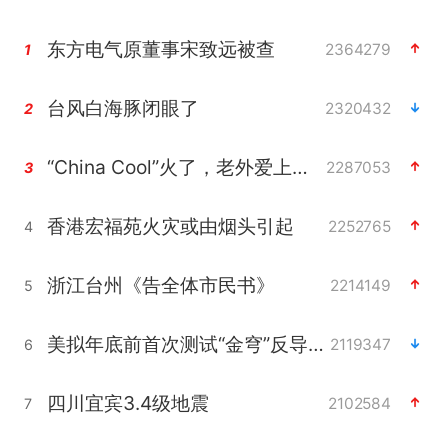
东方电气原董事宋致远被查
2364279
1
台风白海豚闭眼了
2320432
2
“China Cool”火了，老外爱上中国避暑游
2287053
3
香港宏福苑火灾或由烟头引起
2252765
4
浙江台州《告全体市民书》
2214149
5
美拟年底前首次测试“金穹”反导系统
2119347
6
四川宜宾3.4级地震
2102584
7