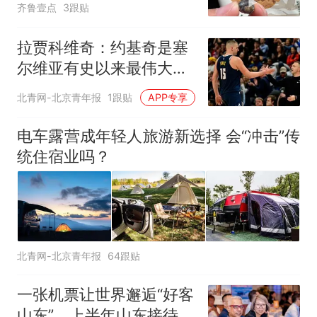
齐鲁壹点
3跟贴
何选择谅解
拉贾科维奇：约基奇是塞
尔维亚有史以来最伟大的
球员
北青网-北京青年报
1跟贴
APP专享
电车露营成年轻人旅游新选择 会“冲击”传
统住宿业吗？
北青网-北京青年报
64跟贴
一张机票让世界邂逅“好客
山东”，上半年山东接待入