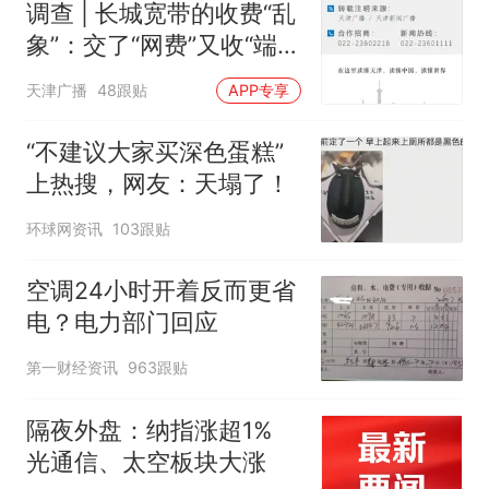
调查 | 长城宽带的收费“乱
象”：交了“网费”又收“端口
费”，退费没着落，使用期
天津广播
48跟贴
APP专享
可延长到2037年
“不建议大家买深色蛋糕”
上热搜，网友：天塌了！
环球网资讯
103跟贴
空调24小时开着反而更省
电？电力部门回应
第一财经资讯
963跟贴
隔夜外盘：纳指涨超1%
光通信、太空板块大涨