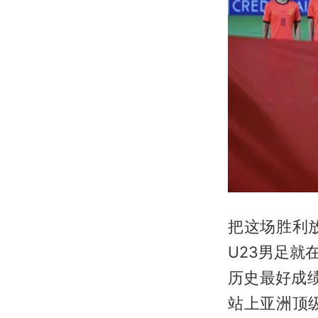
把这场胜利
U23男足就
历史最好成
站上亚洲顶