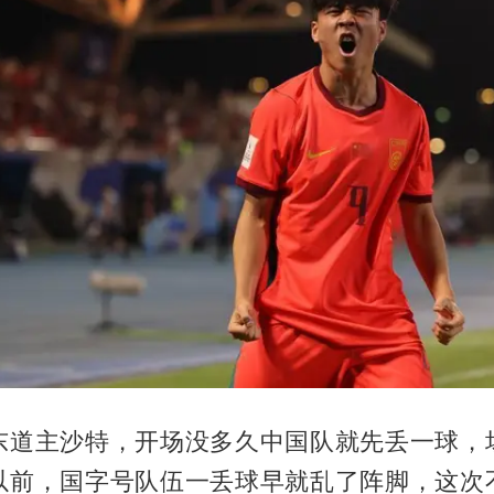
东道主沙特，开场没多久中国队就先丢一球，
以前，国字号队伍一丢球早就乱了阵脚，这次