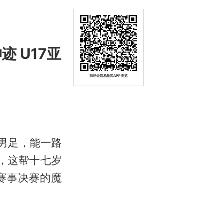
迹 U17亚
扫码去网易新闻APP浏览
男足，能一路
晨，这帮十七岁
赛事决赛的魔