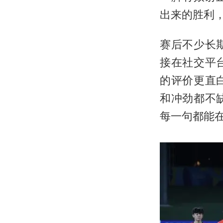
出来的胜利
赛后不少长
接在社交平
的评价更直
和冲劲都不
每一句都能在