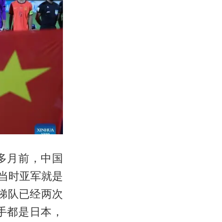
多月前，中国
，当时亚军就是
梯队已经两次
手都是日本，