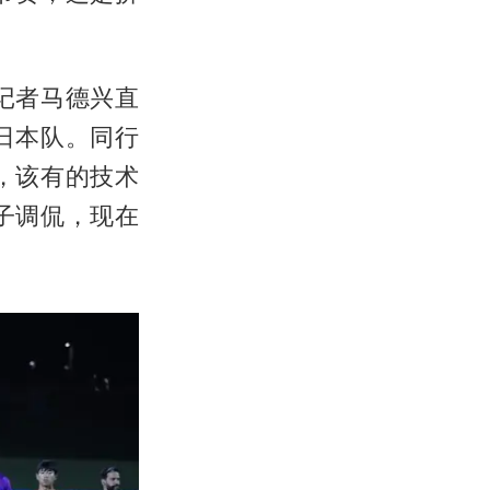
记者马德兴直
日本队。同行
，该有的技术
子调侃，现在