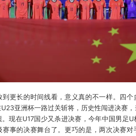
放到更长的时间线看，意义真的不一样。四个
在U23亚洲杯一路过关斩将，历史性闯进决赛
绩。现在U17国少又杀进决赛，今年中国男足U
级赛事的决赛舞台了。更巧的是，两次决赛对