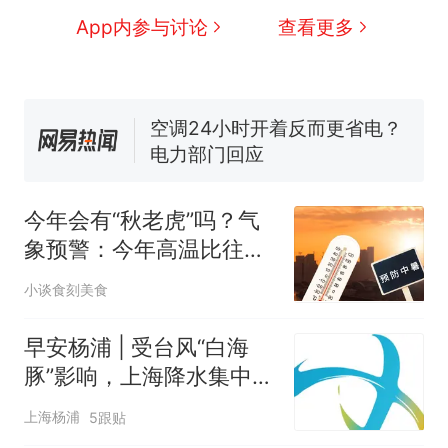
全部作废，公平么？
App内参与讨论
查看更多
搬家报价570元，搬到楼下
新
交5060元才肯搬上楼！女子傻
眼了……
空调24小时开着反而更省电？
电力部门回应
视频丨只要一枚命中就能让航
母瘫痪 轰-6J实力有多强？
佛山一中学招聘物理教师，笔
试前13名均遭淘汰？教育局：
今年会有“秋老虎”吗？气
已叫停招聘，成立调查组全面
“不建议大家买深色蛋糕”上热
象预警：今年高温比往年
核查
搜，网友：天塌了！
更持久，建议做好防暑准
小谈食刻美食
十多万人报名的考试，成绩
热
备
全部作废，公平么？
早安杨浦 | 受台风“白海
豚”影响，上海降水集中时
段和强度有变化！
上海杨浦
5跟贴