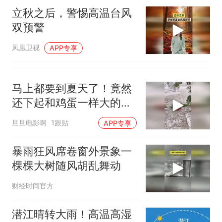
立秋之后，警惕高温台风
双预警
凤凰卫视
APP专享
马上都要到夏天了！竟然
还下起和鸡蛋一样大的冰
雹！
旦旦电影啊
1跟贴
APP专享
暴雨狂风席卷窗外景象一
棵棵大树随风胡乱舞动
财经时间官方
潜江晴转大雨！高温高湿