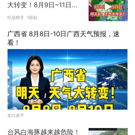
大转变！8月9日~11日天
气预报
狂战獠牙
1跟贴
广西省 8月8日-10日广西天气预报，速
看！
老白者乎
台风白海豚越来越危险！