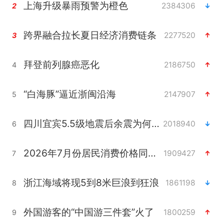
上海升级暴雨预警为橙色
2384306
2
跨界融合拉长夏日经济消费链条
2277520
3
拜登前列腺癌恶化
2186750
4
“白海豚”逼近浙闽沿海
2147907
5
四川宜宾5.5级地震后余震为何不断
2018940
6
2026年7月份居民消费价格同比上涨0.5%
1909427
7
浙江海域将现5到8米巨浪到狂浪
1861198
8
外国游客的“中国游三件套”火了
1800259
9