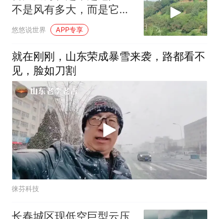
不是风有多大，而是它登
陆后可能赖着不走
悠悠说世界
APP专享
就在刚刚，山东荣成暴雪来袭，路都看不
见，脸如刀割
徕芬科技
长春城区现低空巨型云压