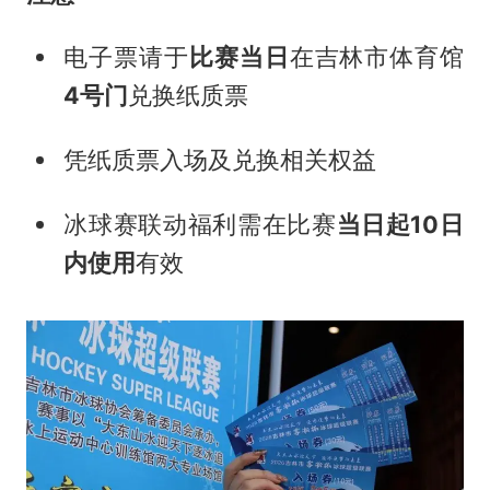
电子票请于
比赛当日
在吉林市体育馆
4号门
兑换纸质票
凭纸质票入场及兑换相关权益
冰球赛联动福利需在比赛
当日起10日
内使用
有效