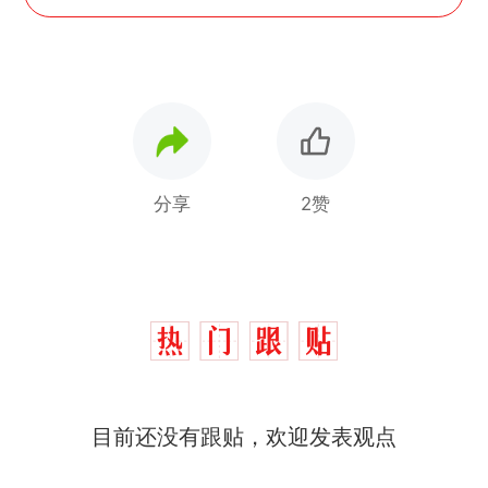
分享
2赞
那个在床头放菜刀的女孩，
热
目前还没有跟贴，欢迎发表观点
因老师一句“跟我回家”改写了
人生
制裁瓜子饺子，美国怕什
新