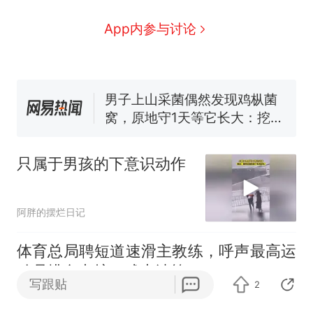
么？
费大厨“全国小炒肉大王”称
App内参与讨论
号，仅凭视频评出？中国烹饪
协会回应
男子上山采菌偶然发现鸡枞菌
窝，原地守1天等它长大：挖了
140多朵
美国渔民钓获鲨鱼徒手将其拽
回大海 目击者直呼震惊 （视频
来源：参考消息）
笔试第一被第二名传话劝弃考
官方通报
只属于男孩的下意识动作
那个在床头放菜刀的女孩，
热
因老师一句“跟我回家”改写了
人生
阿胖的摆烂日记
体育总局聘短道速滑主教练，呼声最高运
动员排名出炉，武大靖第2
写跟贴
2