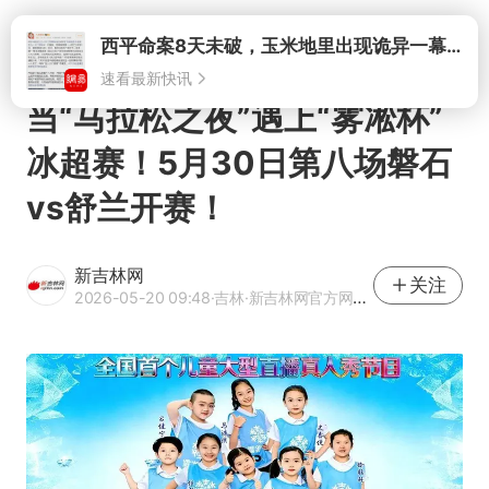
打开
西平命案8天未破，玉米地里出现诡异一幕，我突然想起了欧金中
速看最新快讯
当“马拉松之夜”遇上“雾凇杯”
冰超赛！5月30日第八场磐石
vs舒兰开赛！
新吉林网
关注
2026-05-20 09:48
·吉林
·新吉林网官方网易号