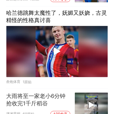
哈兰德跳舞太魔性了，妩媚又妖娆，古灵
精怪的性格真讨喜
叁炮体育
1跟贴
大雨将至一家老小6分钟
抢收完1千斤稻谷
潇湘晨报
69跟贴
APP专享