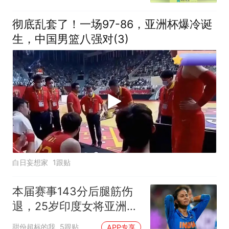
彻底乱套了！一场97-86，亚洲杯爆冷诞
生，中国男篮八强对(3)
白日妄想家
1跟贴
本届赛事143分后腿筋伤
退，25岁印度女将亚洲杯
前景成疑
甜份超标的我
5跟贴
APP专享