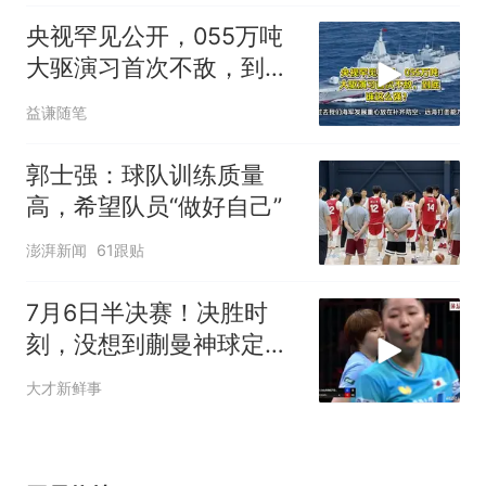
央视罕见公开，055万吨
大驱演习首次不敌，到底
谁这么强？
益谦随笔
郭士强：球队训练质量
高，希望队员“做好自己”
澎湃新闻
61跟贴
7月6日半决赛！决胜时
刻，没想到蒯曼神球定胜
负，张本美和看懵
大才新鲜事