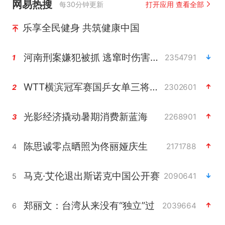
网易热搜
每30分钟更新
打开应用 查看全部
乐享全民健身 共筑健康中国
河南刑案嫌犯被抓 逃窜时伤害多人
2354791
1
WTT横滨冠军赛国乒女单三将晋级四强
2302601
2
光影经济撬动暑期消费新蓝海
2268901
3
陈思诚零点晒照为佟丽娅庆生
2171788
4
马克·艾伦退出斯诺克中国公开赛
2090641
5
郑丽文：台湾从来没有“独立”过
2039664
6