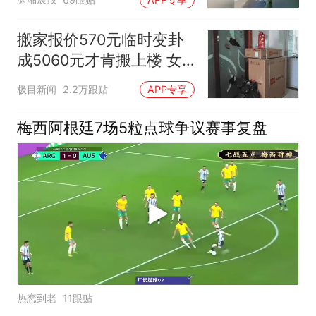
搬家报价570元临时变卦
成5060元才肯搬上楼 女
子傻眼
极目新闻
2.2万跟贴
APP专享
梅西阿根廷7场5粒点球争议赛事复盘
热恋到老
11跟贴