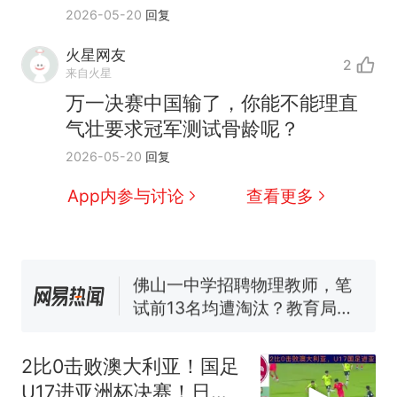
2026-05-20
回复
火星网友
2
来自火星
那个在床头放菜刀的女孩，
热
万一决赛中国输了，你能不能理直
因老师一句“跟我回家”改写了
气壮要求冠军测试骨龄呢？
人生
搬家报价570元，搬到楼下
新
2026-05-20
回复
交5060元才肯搬上楼！女子傻
眼了……
十多万人报名的考试，成绩全
App内参与讨论
查看更多
部作废，公平么？
空调24小时开着反而更省电？
电力部门回应
佛山一中学招聘物理教师，笔
试前13名均遭淘汰？教育局：
已叫停招聘，成立调查组全面
“不建议大家买深色蛋糕”上热
核查
搜，网友：天塌了！
2比0击败澳大利亚！国足
那个在床头放菜刀的女孩，
热
U17进亚洲杯决赛！日本