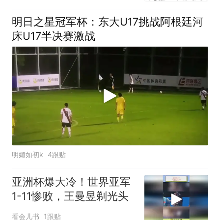
明日之星冠军杯：东大U17挑战阿根廷河
床U17半决赛激战
明媚如初k
4跟贴
亚洲杯爆大冷！世界亚军
1-11惨败，王曼昱剃光头
看会儿书
1跟贴