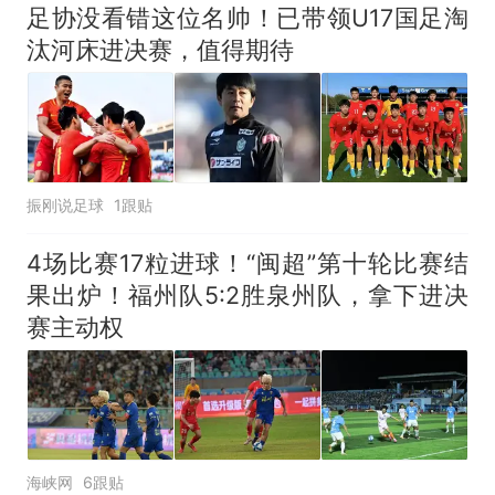
足协没看错这位名帅！已带领U17国足淘
汰河床进决赛，值得期待
振刚说足球
1跟贴
4场比赛17粒进球！“闽超”第十轮比赛结
果出炉！福州队5:2胜泉州队，拿下进决
赛主动权
海峡网
6跟贴