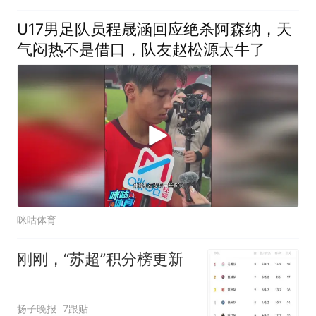
U17男足队员程晟涵回应绝杀阿森纳，天
气闷热不是借口，队友赵松源太牛了
咪咕体育
刚刚，“苏超”积分榜更新
扬子晚报
7跟贴