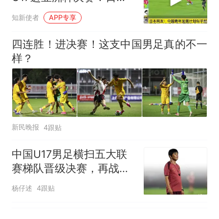
因老师一句“跟我回家”改写了
网友：我感觉
人生
知新使者
APP专享
四连胜！进决赛！这支中国男足真的不一
样？
新民晚报
4跟贴
中国U17男足横扫五大联
赛梯队晋级决赛，再战阿
森纳手握三大优势
杨仔述
4跟贴