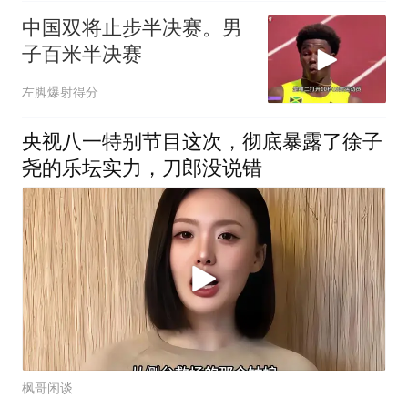
中国双将止步半决赛。男
子百米半决赛
左脚爆射得分
央视八一特别节目这次，彻底暴露了徐子
尧的乐坛实力，刀郎没说错
枫哥闲谈