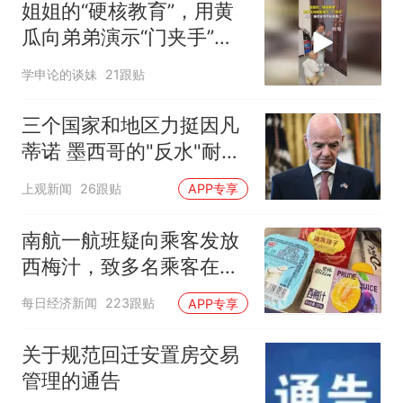
姐姐的“硬核教育”，用黄
瓜向弟弟演示“门夹手”，
网友：果然言传不如身
学申论的谈妹
21跟贴
教！
三个国家和地区力挺因凡
蒂诺 墨西哥的"反水"耐人
寻味
上观新闻
26跟贴
APP专享
南航一航班疑向乘客发放
西梅汁，致多名乘客在飞
行途中排队上厕所！乘
每日经济新闻
223跟贴
APP专享
客：机上100多人只有2个
厕所；客服回应：并非每
关于规范回迁安置房交易
架飞机都会发放西梅汁
管理的通告