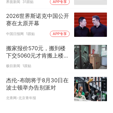
界面新闻
31跟贴
APP专享
2026世界斯诺克中国公开
赛在太原开幕
中国日报网
1跟贴
APP专享
搬家报价570元，搬到楼
下交5060元才肯搬上楼！
女子傻眼了
极目新闻
1跟贴
杰伦-布朗将于8月30日在
波士顿举办告别派对
北青网-北京青年报