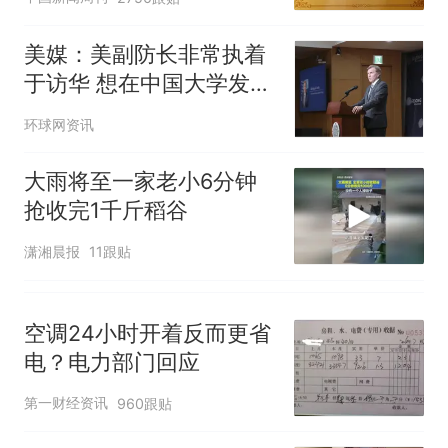
美媒：美副防长非常执着
于访华 想在中国大学发表
演讲
环球网资讯
大雨将至一家老小6分钟
抢收完1千斤稻谷
潇湘晨报
11跟贴
空调24小时开着反而更省
电？电力部门回应
第一财经资讯
960跟贴