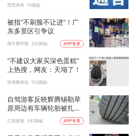
西安发布
10跟贴
被指“不刷脸不让进”！广
东多景区引争议
南方都市报
247跟贴
APP专享
“不建议大家买深色蛋糕”
上热搜，网友：天塌了！
环球网资讯
103跟贴
自驾游客反映辉腾锡勒草
原周边有车辆轮胎被扎，
修理店铺换胎价格高达千
江西晨报
541跟贴
APP专享
元，官方发布情况通报