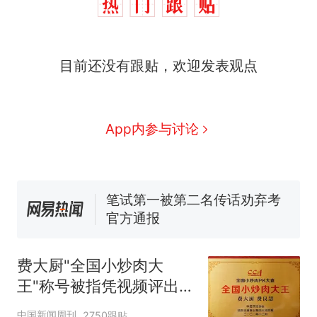
那个在床头放菜刀的女孩，
热
因老师一句“跟我回家”改写了
人生
搬家报价570元，搬到楼下
新
目前还没有跟贴，欢迎发表观点
交5060元才肯搬上楼！女子傻
眼了……
费大厨“全国小炒肉大王”称
号，仅凭视频评出？中国烹饪
协会回应
台风"白海豚"中心附近最大风
App内参与讨论
力已达15级 最新研判
佛山一中学招聘物理教师，笔
试前13名均遭淘汰？教育局：
已叫停招聘，成立调查组全面
笔试第一被第二名传话劝弃考
核查
官方通报
那个在床头放菜刀的女孩，
热
因老师一句“跟我回家”改写了
费大厨"全国小炒肉大
人生
王"称号被指凭视频评出
官方回应
中国新闻周刊
2750跟贴