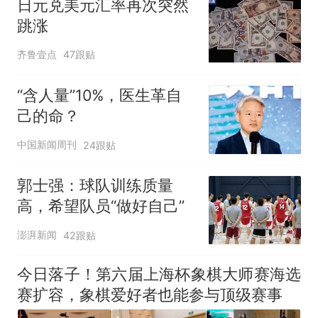
日元兑美元汇率再次突然
跳涨
齐鲁壹点
47跟贴
“含人量”10%，医生革自
己的命？
中国新闻周刊
24跟贴
郭士强：球队训练质量
高，希望队员“做好自己”
澎湃新闻
42跟贴
今日落子！第六届上海杯象棋大师赛海选
赛扩容，象棋爱好者也能参与顶级赛事