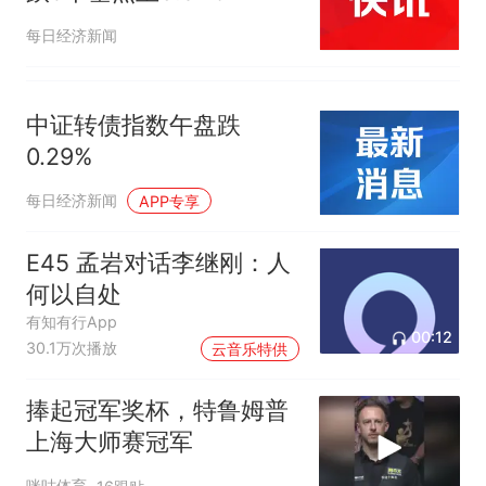
每日经济新闻
中证转债指数午盘跌
0.29%
每日经济新闻
APP专享
E45 孟岩对话李继刚：人
何以自处
有知有行App
00:12
30.1万次播放
云音乐特供
捧起冠军奖杯，特鲁姆普
上海大师赛冠军
咪咕体育