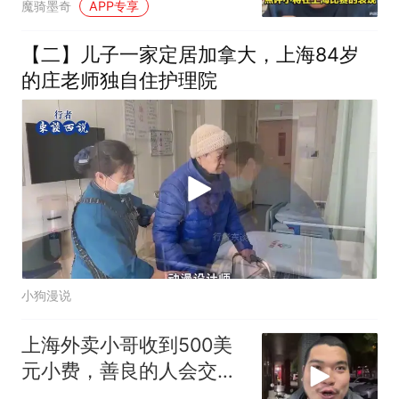
魔骑墨奇
APP专享
【二】儿子一家定居加拿大，上海84岁
的庄老师独自住护理院
小狗漫说
上海外卖小哥收到500美
元小费，善良的人会交好
运