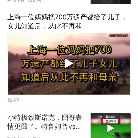
16跟贴
上海一位妈妈把700万遗产都给了儿子，
女儿知道后，从此不再和
我很乖
小特极致斯诺克，囧哥表
情更囧了。特鲁姆普vs威
尔逊 斯诺克上海大师赛