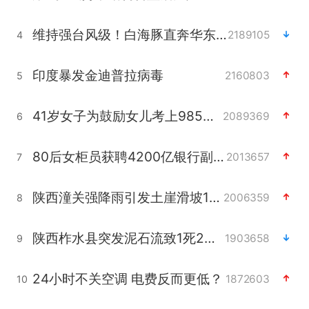
维持强台风级！白海豚直奔华东沿海
2189105
4
印度暴发金迪普拉病毒
2160803
5
41岁女子为鼓励女儿考上985研究生
2089369
6
80后女柜员获聘4200亿银行副行长
2013657
7
陕西潼关强降雨引发土崖滑坡1人失联
2006359
8
陕西柞水县突发泥石流致1死2失联
1903658
9
24小时不关空调 电费反而更低？
1872603
10