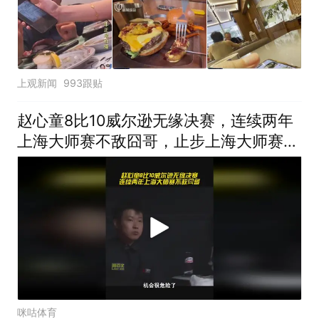
上观新闻
993跟贴
赵心童8比10威尔逊无缘决赛，连续两年
上海大师赛不敌囧哥，止步上海大师赛四
强
咪咕体育