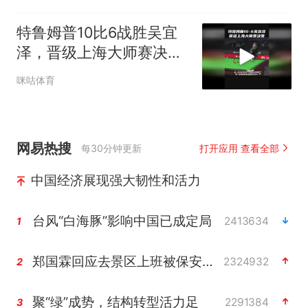
特鲁姆普10比6战胜吴宜
泽，晋级上海大师赛决
赛！
咪咕体育
网易热搜
每30分钟更新
打开应用 查看全部
中国经济展现强大韧性和活力
台风“白海豚”影响中国已成定局
2413634
1
郑国霖回应去景区上班被保安拦下
2324932
2
聚“绿”成势，结构转型活力足
2291384
3