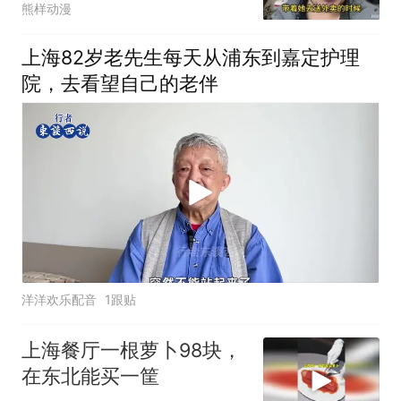
熊样动漫
上海82岁老先生每天从浦东到嘉定护理
院，去看望自己的老伴
洋洋欢乐配音
1跟贴
上海餐厅一根萝卜98块，
在东北能买一筐