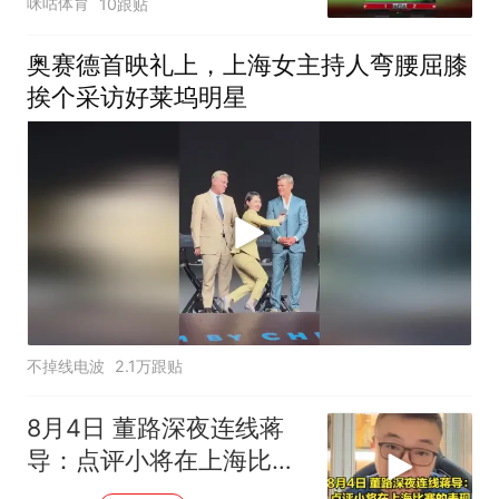
咪咕体育
10跟贴
奥赛德首映礼上，上海女主持人弯腰屈膝
挨个采访好莱坞明星
不掉线电波
2.1万跟贴
8月4日 董路深夜连线蒋
导：点评小将在上海比赛
的表现，听听看