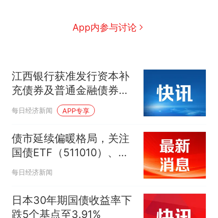
App内参与讨论
江西银行获准发行资本补
充债券及普通金融债券；
无锡银行：股东拟合计减
每日经济新闻
APP专享
持不超1.96%公司股份｜
金融早参
债市延续偏暖格局，关注
国债ETF（511010）、十
年国债ETF（511260）
每日经济新闻
日本30年期国债收益率下
跌5个基点至3.91%