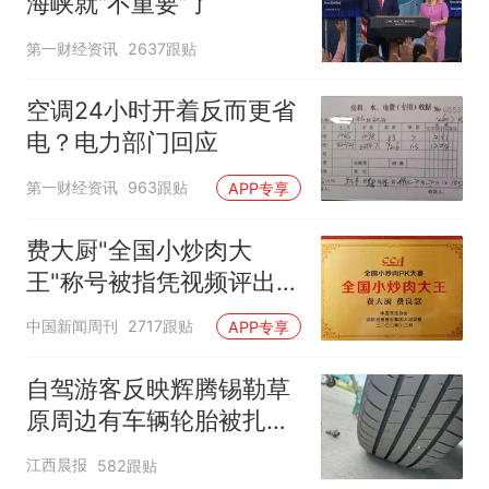
海峡就“不重要”了
第一财经资讯
2637跟贴
空调24小时开着反而更省
电？电力部门回应
第一财经资讯
963跟贴
APP专享
费大厨"全国小炒肉大
王"称号被指凭视频评出
官方回应
中国新闻周刊
2717跟贴
APP专享
自驾游客反映辉腾锡勒草
原周边有车辆轮胎被扎，
修理店铺换胎价格高达千
江西晨报
582跟贴
元，官方发布情况通报