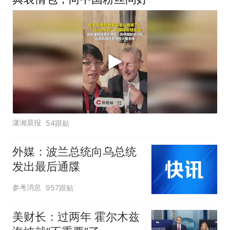
潇湘晨报
54跟贴
外媒：波兰总统向乌总统
发出最后通牒
参考消息
957跟贴
美财长：过两年 霍尔木兹