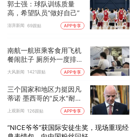
郭士强：球队训练质量
高，希望队员“做好自己”
澎湃新闻
69跟贴
APP专享
南航一航班乘客食用飞机
餐闹肚子 厕所外一度排长
队
大风新闻
1421跟贴
APP专享
三个国家和地区力挺因凡
蒂诺 墨西哥的"反水"耐人
寻味
上观新闻
126跟贴
APP专享
“NICE爷爷”获国际安徒生奖，现场重现经
典表情包，向中国粉丝问好