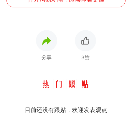
分享
3赞
那个在床头放菜刀的女孩，
热
因老师一句“跟我回家”改写了
人生
搬家报价570元，搬到楼下
新
目前还没有跟贴，欢迎发表观点
交5060元才肯搬上楼！女子傻
眼了……
十多万人报名的考试，成绩全
部作废，公平么？