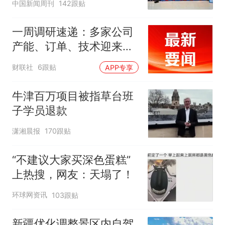
中国新闻周刊
142跟贴
一周调研速递：多家公司
产能、订单、技术迎来突
破，涉及PCB、MLCC、
财联社
6跟贴
APP专享
算力、CPO等行业
牛津百万项目被指草台班
子学员退款
潇湘晨报
170跟贴
“不建议大家买深色蛋糕”
上热搜，网友：天塌了！
环球网资讯
103跟贴
新疆优化调整景区内自驾