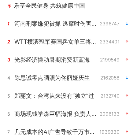
乐享全民健身 共筑健康中国
河南刑案嫌犯被抓 逃窜时伤害多人
2396747
1
WTT横滨冠军赛国乒女单三将晋级四强
2334401
2
光影经济撬动暑期消费新蓝海
2199549
3
陈思诚零点晒照为佟丽娅庆生
2162058
4
郑丽文：台湾从来没有“独立”过
2132740
5
商场现钱学森巨幅海报 负责人回应
2096133
6
几元成本的AI广告导致千万市值蒸发
1939330
7