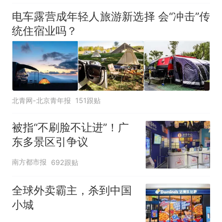
电车露营成年轻人旅游新选择 会“冲击”传
统住宿业吗？
北青网-北京青年报
151跟贴
被指“不刷脸不让进”！广
东多景区引争议
南方都市报
692跟贴
全球外卖霸主，杀到中国
小城