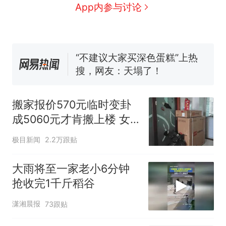
空调24小时开着反而更省电？
App内参与讨论
电力部门回应
佛山一中学招聘物理教师，笔
试前13名均遭淘汰？教育局：
已叫停招聘，成立调查组全面
“不建议大家买深色蛋糕”上热
核查
搜，网友：天塌了！
那个在床头放菜刀的女孩，
热
因老师一句“跟我回家”改写了
搬家报价570元临时变卦
人生
成5060元才肯搬上楼 女
子傻眼
极目新闻
2.2万跟贴
大雨将至一家老小6分钟
抢收完1千斤稻谷
潇湘晨报
73跟贴