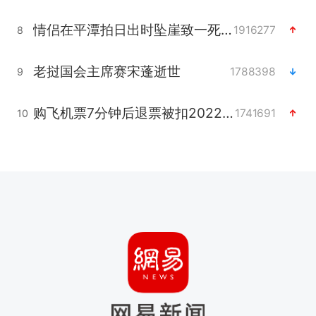
情侣在平潭拍日出时坠崖致一死一伤
1916277
8
老挝国会主席赛宋蓬逝世
1788398
9
购飞机票7分钟后退票被扣2022元
1741691
10