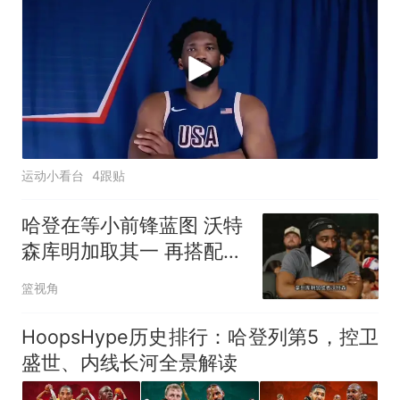
运动小看台
4跟贴
哈登在等小前锋蓝图 沃特
森库明加取其一 再搭配阿
赞海佐尼亚
篮视角
HoopsHype历史排行：哈登列第5，控卫
盛世、内线长河全景解读