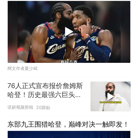
网文作者夏少斌
76人正式宣布报价詹姆斯
哈登！历史最强六巨头要
来了
语妍视频剪辑
20跟贴
东部九王围猎哈登，巅峰对决一触即发！