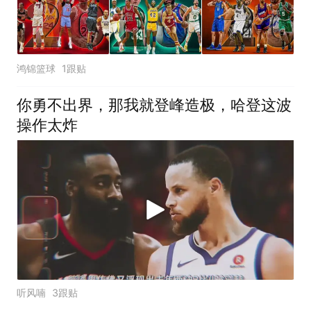
鸿锦篮球
1跟贴
你勇不出界，那我就登峰造极，哈登这波
操作太炸
听风喃
3跟贴