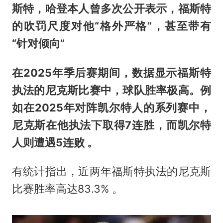
斯特，哈登本人曾多次公开表示，福斯特
的吹罚尺度对他“格外严格”，甚至带有
“针对倾向”
在2025年季后赛期间，数据显示福斯特
执法的尼克斯比赛中，球队胜率极高。例
如在2025年对阵凯尔特人的系列赛中，
尼克斯在他执法下取得‌7连胜‌，而凯尔特
人则遭遇5连败 。
有统计指出，近两年福斯特执法的尼克斯
比赛胜率高达‌83.3%‌ 。