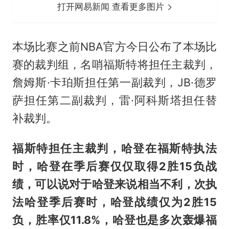
打开网易新闻 查看更多图片
本场比赛之前NBA官方今日公布了本场比
赛的裁判组，名哨福斯特将担任主裁判，
詹姆斯·卡珀斯担任第一副裁判，JB·德罗
萨担任第二副裁判，雷·阿科斯塔担任替
补裁判。
福斯特担任主裁判，哈登在福斯特执法
时，哈登在季后赛仅仅取得2胜15负战
绩，可以说对于哈登来说相当不利，次执
法哈登季后赛时，哈登战绩仅为‌2胜15
负‌，胜率仅11.8%，哈登也是多次轰爆福