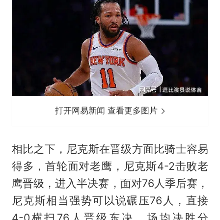
打开网易新闻 查看更多图片
相比之下，尼克斯在晋级方面比骑士容易
得多，首轮面对老鹰，尼克斯4-2击败老
鹰晋级，进入半决赛，面对76人季后赛，
尼克斯相当强势可以说碾压76人，直接
4-0横扫76人晋级东决，场均决胜分