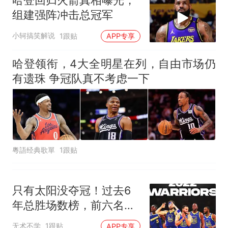
似南京大学数院院长辞职信流
组建强阵冲击总冠军
传，院方回应：喻良教授已卸
小轲搞笑解说
任院长一职，不清楚辞职信来
1跟贴
APP专享
源；曾用手绘图做头像
哈登领衔，4大全明星在列，自由市场仍
有遗珠 争冠队真不考虑一下
粵語经典歌單
1跟贴
只有太阳没夺冠！过去6
年总胜场数榜，前六名有
5支球队都夺冠了
无术不学
1跟贴
APP专享