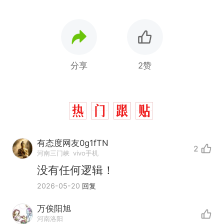
分享
2赞
有态度网友0g1fTN
2
河南三门峡
vivo手机
没有任何逻辑！
2026-05-20
回复
万俟阳旭
河南洛阳