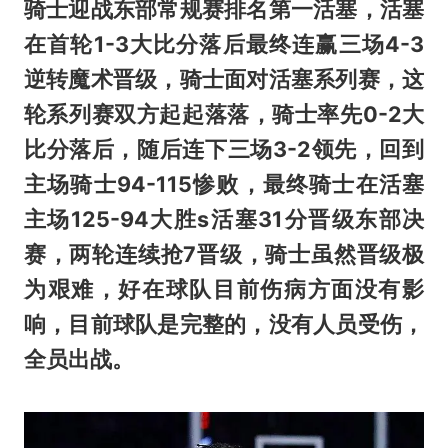
骑士迎战东部常规赛排名第一活塞，活塞
在首轮1-3大比分落后最终连赢三场4-3
逆转魔术晋级，骑士面对活塞系列赛，这
轮系列赛双方起起落落，骑士率先0-2大
比分落后，随后连下三场3-2领先，回到
主场骑士94-115惨败，最终骑士在活塞
主场125-94大胜s活塞31分晋级东部决
赛，两轮连续抢7晋级，骑士虽然晋级极
为艰难，好在球队目前伤病方面没有影
响，目前球队是完整的，没有人员受伤，
全员出战。