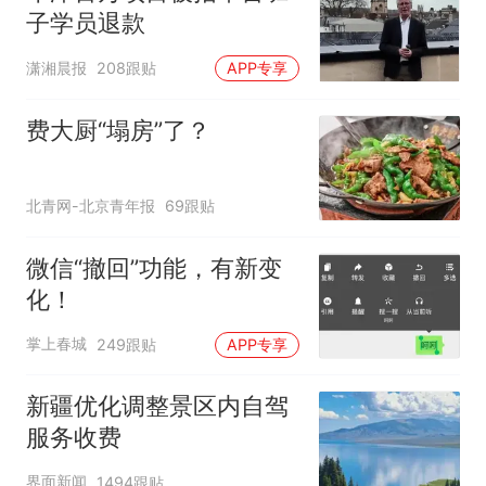
子学员退款
潇湘晨报
208跟贴
APP专享
费大厨“塌房”了？
北青网-北京青年报
69跟贴
微信“撤回”功能，有新变
化！
掌上春城
249跟贴
APP专享
新疆优化调整景区内自驾
服务收费
界面新闻
1494跟贴