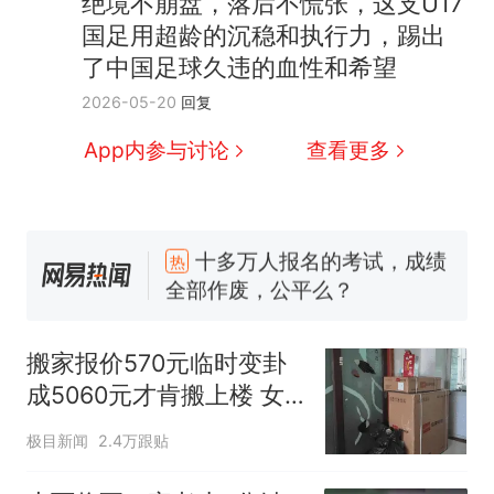
绝境不崩盘，落后不慌张，这支U17
国足用超龄的沉稳和执行力，踢出
了中国足球久违的血性和希望
2026-05-20
回复
App内参与讨论
查看更多
十多万人报名的考试，成绩
热
全部作废，公平么？
那个在床头放菜刀的女孩，
新
因老师一句“跟我回家”改写了
搬家报价570元临时变卦
人生
搬家报价570元，搬到楼下交
成5060元才肯搬上楼 女
5060元才肯搬上楼！女子傻眼
子傻眼
了……
空调24小时开着反而更省电？
极目新闻
2.4万跟贴
电力部门回应