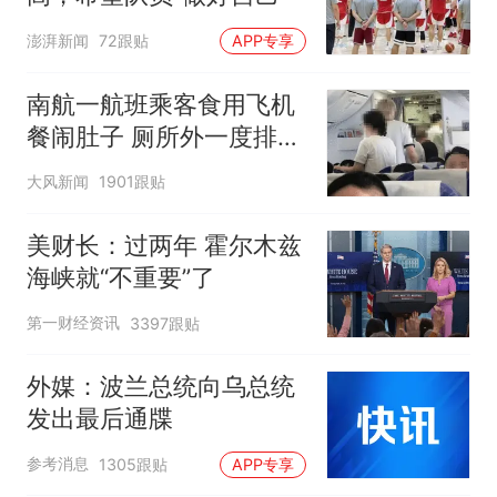
澎湃新闻
72跟贴
APP专享
南航一航班乘客食用飞机
餐闹肚子 厕所外一度排长
队
大风新闻
1901跟贴
美财长：过两年 霍尔木兹
海峡就“不重要”了
第一财经资讯
3397跟贴
外媒：波兰总统向乌总统
发出最后通牒
参考消息
1305跟贴
APP专享