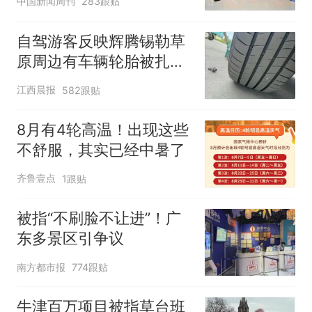
中国新闻周刊
283跟贴
自驾游客反映辉腾锡勒草
原周边有车辆轮胎被扎，
修理店铺换胎价格高达千
江西晨报
582跟贴
元，官方发布情况通报
8月有4轮高温！出现这些
不舒服，其实已经中暑了
齐鲁壹点
1跟贴
被指“不刷脸不让进”！广
东多景区引争议
南方都市报
774跟贴
牛津百万项目被指草台班