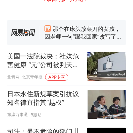
那个在床头放菜刀的女孩，
热
因老师一句“跟我回家”改写了
人生
搬家报价570元，搬到楼下
新
交5060元才肯搬上楼！女子傻
眼了……
费大厨“全国小炒肉大王”称
号，仅凭视频评出？中国烹饪
美国一法院裁决：社媒危
协会回应
台风"白海豚"中心附近最大风
害健康 “元”公司被判天价
力已达15级 最新研判
罚款
佛山一中学招聘物理教师，笔
北青网-北京青年报
APP专享
试前13名均遭淘汰？教育局：
已叫停招聘，成立调查组全面
笔试第一被第二名传话劝弃考
日本永住新规草案引抗议
核查
官方通报
知名律直指其“越权”
那个在床头放菜刀的女孩，
热
东瀛万事通
8跟贴
因老师一句“跟我回家”改写了
人生
司法：最不危险的部门 ||