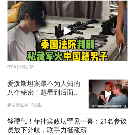
RT今日俄罗斯
爱泼斯坦案最不为人知的
八个秘密！越看到后面越
头皮发麻！
超话看世界
3跟贴
够硬气！菲律宾政坛罕见一幕：21名参议
员放下分歧，联手力挺涨薪