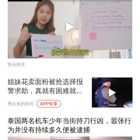
快乐彼岸
姐妹花卖面粉被抢选择报
警求助，真就有困难就找
警察蜀黍
秀出来的时尚
APP专享
泰国两名机车少年当街持刀行凶，嚣张行
为并没有持续多久便被逮捕