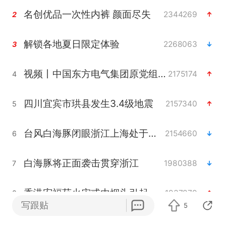
名创优品一次性内裤 颜面尽失
2344269
2
解锁各地夏日限定体验
2268063
3
视频丨中国东方电气集团原党组副书记、董事宋致远被查
2175174
4
四川宜宾市珙县发生3.4级地震
2157340
5
台风白海豚闭眼浙江上海处于危险半圆
2154660
6
白海豚将正面袭击贯穿浙江
1980388
7
香港宏福苑火灾或由烟头引起
1937879
8
写跟贴
5
中国父女泰国骑摩托车坠崖1死1伤
1920755
9