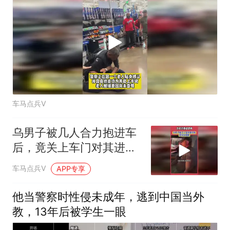
车马点兵V
乌男子被几人合力抱进车
后，竟关上车门对其进行
殴打：乌克兰强征现场
车马点兵V
APP专享
他当警察时性侵未成年，逃到中国当外
教，13年后被学生一眼