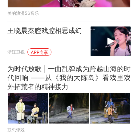
美的浪漫56音乐
王晓晨秦腔戏腔相思成幻
浙江卫视
APP专享
为时代放歌 | 一曲乱弹成为跨越山海的时
代回响 ——从《我的大陈岛》看戏里戏
外拓荒者的精神接力
联忠评戏