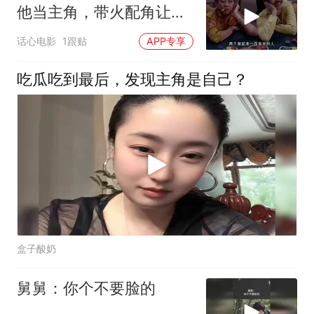
他当主角，带火配角让人
难忘
话心电影
1跟贴
APP专享
吃瓜吃到最后，发现主角是自己？
盒子酸奶
舅舅：你个不要脸的