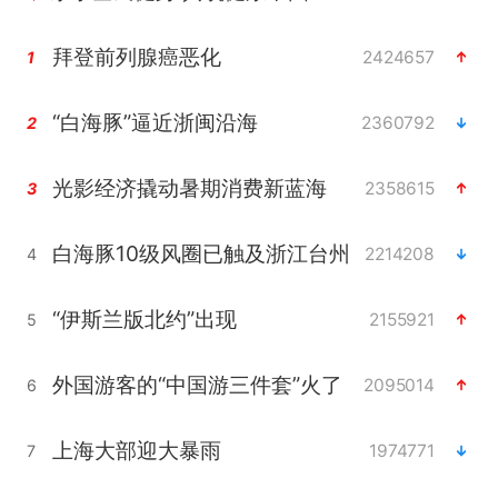
拜登前列腺癌恶化
2424657
1
“白海豚”逼近浙闽沿海
2360792
2
光影经济撬动暑期消费新蓝海
2358615
3
白海豚10级风圈已触及浙江台州
2214208
4
“伊斯兰版北约”出现
2155921
5
外国游客的“中国游三件套”火了
2095014
6
上海大部迎大暴雨
1974771
7