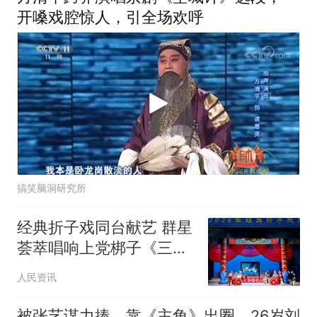
开嗓戏腔惊人，引全场欢呼
搞笑脑洞研究所
经典折子戏同台献艺 群星
荟萃唱响上党梆子《三关
排宴》
人民资讯
被张艺谋力捧、靠《主角》出圈，26岁刘