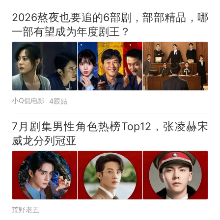
电力部门回应
2026熬夜也要追的6部剧，部部精品，哪
佛山一中学招聘物理教师，笔
一部有望成为年度剧王？
试前13名均遭淘汰？教育局：
已叫停招聘，成立调查组全面
视频丨只要一枚命中就能让航
核查
母瘫痪 轰-6J实力有多强？
“不建议大家买深色蛋糕”上热
搜，网友：天塌了！
小Q侃电影
4跟贴
十多万人报名的考试，成绩
热
全部作废，公平么？
7月剧集男性角色热榜Top12，张凌赫宋
威龙分列冠亚
荒野老五