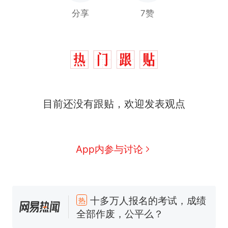
分享
7赞
目前还没有跟贴，欢迎发表观点
App内参与讨论
十多万人报名的考试，成绩
热
全部作废，公平么？
搬家报价570元，搬到楼下
新
交5060元才肯搬上楼！女子傻
眼了……
空调24小时开着反而更省电？