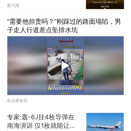
完整指引
聚汽网
“需要他担责吗？”刚踩过的路面塌陷，男
子走人行道差点坠排水坑
欢乐聚集部
专家:轰-6J挂4枚导弹在
南海演训 仅1枚就能让航