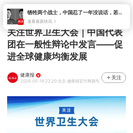
打开
牺牲两个战士，中国忍了一年没说话，若菲律宾死了人，他会开战吗
速看最新快讯
关注世界卫生大会｜中国代表
团在一般性辩论中发言——促
进全球健康均衡发展
健康报
关注
2026-05-19 22:20
·北京
·健康报官方网易号