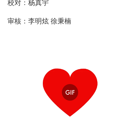
校对：杨真宇
审核：李明炫 徐秉楠