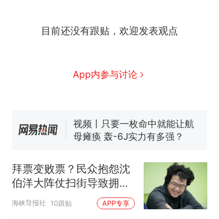
目前还没有跟贴，欢迎发表观点
十多万人报名的考试，成绩
热
全部作废，公平么？
全球唯一没有法定首都的国
新
App内参与讨论
家，刚改国名，总统就邀请中
国大使骑行绕了几乎整个国境
搬家报价570元，搬到楼下交
线一圈，还曾两次到中国寻根
5060元才肯搬上楼！女子傻眼
了……
视频丨只要一枚命中就能让航
母瘫痪 轰-6J实力有多强？
空调24小时开着反而更省电？
电力部门回应
拜票变败票？民众抱怨沈
佛山一中学招聘物理教师，笔
伯洋大阵仗扫街导致拥
试前13名均遭淘汰？教育局：
堵，幕僚竟当场反呛
已叫停招聘，成立调查组全面
十多万人报名的考试，成绩
热
海峡导报社
10跟贴
APP专享
核查
全部作废，公平么？