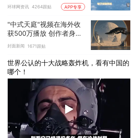
母瘫痪
环球网资讯
4264跟贴
APP专享
"中式天庭"视频在海外收
获500万播放 创作者身份
披露
封面新闻
1671跟贴
世界公认的十大战略轰炸机，看有中国的
哪个！