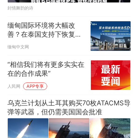
封情舞韵的诗
缅甸国际环境将大幅改
善？在泰国支持下恢复参
与东盟事务
缅甸中文网
“相信我们将有更多实实在
在的合作成果”
人民网
APP专享
乌克兰计划从土耳其购买70枚ATACMS导
弹等武器，但仍需美国国会批准