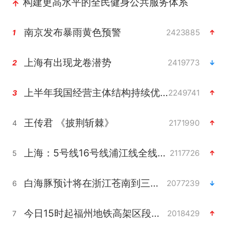
构建更高水平的全民健身公共服务体系
南京发布暴雨黄色预警
2423885
1
上海有出现龙卷潜势
2419773
2
上半年我国经营主体结构持续优化
2249741
3
王传君 《披荆斩棘》
2171990
4
上海：5号线16号线浦江线全线停运
2117726
5
白海豚预计将在浙江苍南到三门一带登陆
2077239
6
今日15时起福州地铁高架区段停运
2018429
7