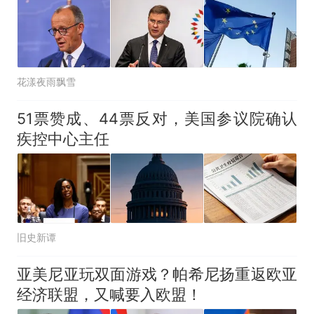
花漾夜雨飘雪
51票赞成、44票反对，美国参议院确认
疾控中心主任
旧史新谭
亚美尼亚玩双面游戏？帕希尼扬重返欧亚
经济联盟，又喊要入欧盟！