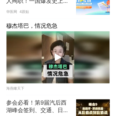
人殉职！一国爆发史上最
大规模疫情
华医网
4跟贴
穆杰塔巴，情况危急
海燕瞰天下
参会必看！第9届汽后西
湖峰会签到、交通、日程