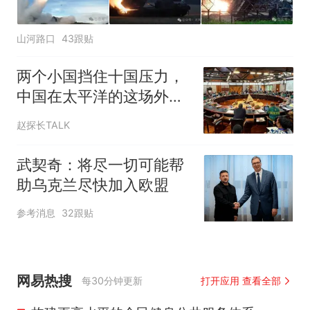
山河路口
43跟贴
两个小国挡住十国压力，
中国在太平洋的这场外交
博弈，赢得太漂亮
赵探长TALK
武契奇：将尽一切可能帮
助乌克兰尽快加入欧盟
参考消息
32跟贴
网易热搜
每30分钟更新
打开应用 查看全部