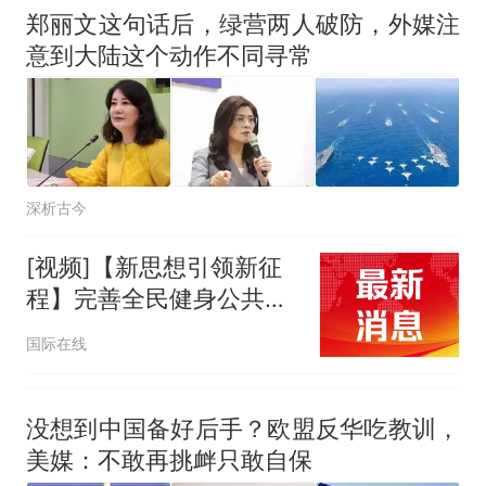
郑丽文这句话后，绿营两人破防，外媒注
意到大陆这个动作不同寻常
深析古今
[视频]【新思想引领新征
程】完善全民健身公共服
务体系 让发展成果惠及全
国际在线
体人民
没想到中国备好后手？欧盟反华吃教训，
美媒：不敢再挑衅只敢自保