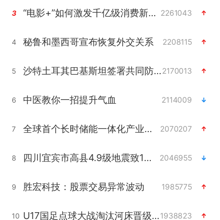
“电影+”如何激发千亿级消费新活力？
2261043
3
秘鲁和墨西哥宣布恢复外交关系
2208115
4
沙特土耳其巴基斯坦签署共同防务协议
2170013
5
中医教你一招提升气血
2114009
6
全球首个长时储能一体化产业园量产
2070207
7
四川宜宾市高县4.9级地震致1人死亡
2046955
8
胜宏科技：股票交易异常波动
1985775
9
U17国足点球大战淘汰河床晋级决赛
1938823
10