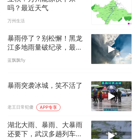
吗？最近天气
万州生活
暴雨停了？别松懈！黑龙
江多地雨量破纪录，最大
小时降雨超70毫
蓝飘飘fly
暴雨突袭冰城，笑不活了
老王日常犯傻
APP专享
湖北大雨、暴雨、大暴雨
还要下，武汉多趟列车紧