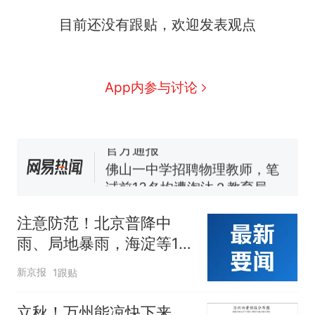
目前还没有跟贴，欢迎发表观点
那个在床头放菜刀的女孩，
热
因老师一句“跟我回家”改写了
人生
费大厨“全国小炒肉大王”称
新
App内参与讨论
号，仅凭视频评出？中国烹饪
协会回应
笔试第一被第二名传话劝弃考
官方通报
佛山一中学招聘物理教师，笔
试前13名均遭淘汰？教育局：
已叫停招聘，成立调查组全面
台风"白海豚"中心附近最大风
核查
力已达15级 最新研判
注意防范！北京普降中
享界G9车型预售价公布：
雨、局地暴雨，海淀等10
43.98万起
区还将有明显降雨
那个在床头放菜刀的女孩，
热
新京报
1跟贴
因老师一句“跟我回家”改写了
人生
立秋！万州能凉快下来