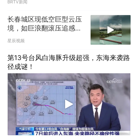
BRTV新闻
长春城区现低空巨型云压
境，如巨浪翻滚压追感十
足
星辰视频
第13号台风白海豚升级超强，东海来袭路
径成谜！