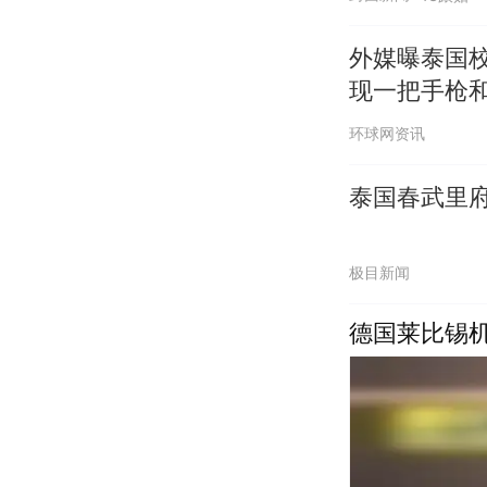
外媒曝泰国
现一把手枪
环球网资讯
泰国春武里
极目新闻
德国莱比锡