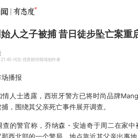
o创始人之子被捕 昔日徒步坠亡案重
 21:45
·河北
·优质财经领域创作者
市场播报
知情人士透露，西班牙警方已将时尚品牌Mang
逮捕，围绕其父亲死亡事件展开调查。
调查的警官称，
乔纳森
・安迪奇于周二在家中
罗那西北部的一个警局，地点靠近其父亲出事地