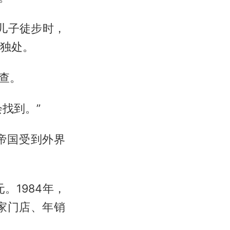
儿子徒步时，
人独处。
查。
找到。”
帝国受到外界
。1984年，
家门店、年销