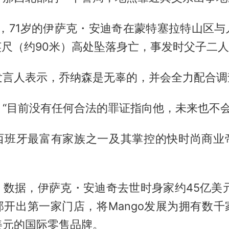
月，71岁的
伊萨克
・安迪奇在蒙特塞拉特山区与
英尺（约90米）高处坠落身亡，事发时父子二
发言人表示，乔纳森是无辜的，并会全力配合调
“目前没有任何合法的罪证指向他，未来也不会
西班牙最富有家族之一及其掌控的快时尚商业
数据，伊萨克・安迪奇去世时身家约45亿美元
那开出第一家门店，将Mango发展为拥有数千
美元的国际零售品牌。