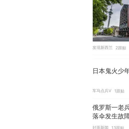
发现新西兰
2跟贴
日本鬼火少
车马点兵V
1跟贴
俄罗斯一老兵
落伞发生故
封面新闻
13跟贴