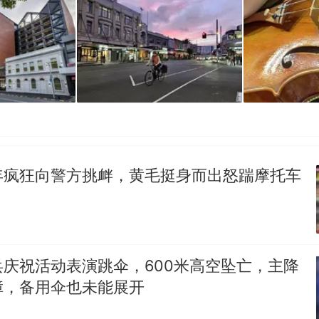
年疯狂向警方挑衅，黄毛挺身而出怒踹摩托车
庆祝活动表演跳伞，600米高空坠亡，主降
障，备用伞也未能展开