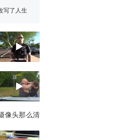
改写了人生
国烹饪协会回
 （视频来源：
育局：已叫停
改写了人生
摄像头那么清