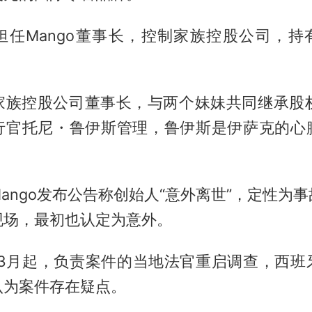
担任Mango董事长，控制家族控股公司，持有
家族控股公司董事长，与两个妹妹共同继承股权；
行官托尼・鲁伊斯管理，鲁伊斯是伊萨克的心
ango发布公告称创始人“意外离世”，定性为
现场，最初也认定为意外。
5年3月起，负责案件的当地法官重启调查，西班
认为案件存在疑点。