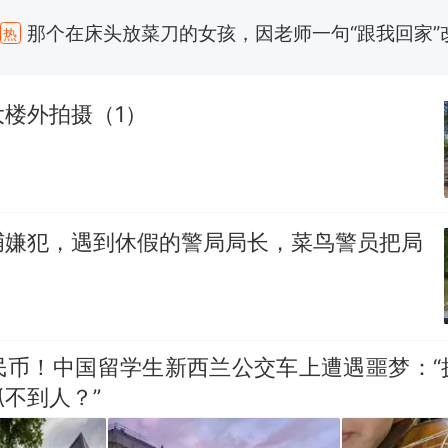
那个在床头放菜刀的女孩，因老师一句“跟我回家”
热
费大厨“全国小炒肉大王”称号，仅凭视频评出？中
新
应
楼外拍摄（1）
美国渔民钓获鲨鱼徒手将其拽回大海 目击者直呼震惊
参考消息）
笔试第一被第二名传话劝弃考 官方通报
佛山一中学招聘物理教师，笔试前13名均遭淘汰？教
捕嫌犯，遇到休假的警局局长，菜鸟警员把局
招聘，成立调查组全面核查
台风"白海豚"中心附近最大风力已达15级 最新研判
那个在床头放菜刀的女孩，因老师一句“跟我回家”
热
人民币！中国留学生新西兰公交车上遭遇噩梦：“
不到人？”