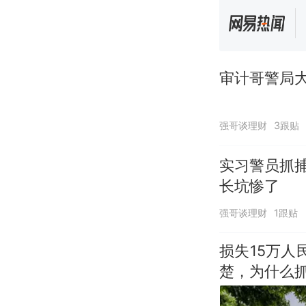
审计哥警局大
强哥谈理财
3跟贴
实习警员抓
长坑惨了
强哥谈理财
1跟贴
损失15万
楚，为什么抓