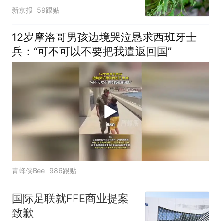
小蜂迎战
新京报
59跟贴
12岁摩洛哥男孩边境哭泣恳求西班牙士
兵：“可不可以不要把我遣返回国”
青蜂侠Bee
986跟贴
国际足联就FFE商业提案
致歉