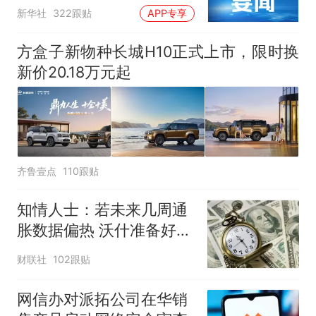
新华社
322跟贴
APP专享
方盒子新物种长城H10正式上市，限时换
新价20.18万元起
齐鲁壹点
110跟贴
知情人士：若未来几周通
胀数据偏热 沃什准备好加
息
财联社
102跟贴
网信办对派拓公司在华销