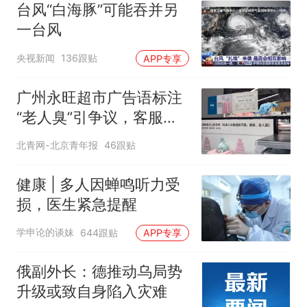
味道很好
台风“白海豚”可能吞并另
一台风
央视新闻
136跟贴
APP专享
广州永旺超市广告语标注
“老人臭”引争议，客服回
应
北青网-北京青年报
46跟贴
健康 | 多人因蝉鸣听力受
损，医生紧急提醒
学申论的谈妹
644跟贴
APP专享
俄副外长：德推动乌局势
升级或致自身陷入灾难