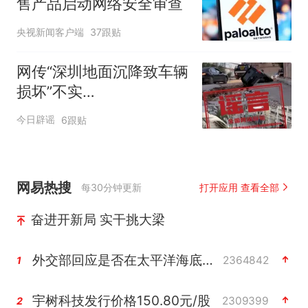
售产品启动网络安全审查
央视新闻客户端
37跟贴
网传“深圳地面沉降致车辆
损坏”不实
（2026·08·06）
今日辟谣
6跟贴
网易热搜
每30分钟更新
打开应用 查看全部
奋进开新局 实干挑大梁
外交部回应是否在太平洋海底开采稀土
2364842
1
宇树科技发行价格150.80元/股
2309399
2