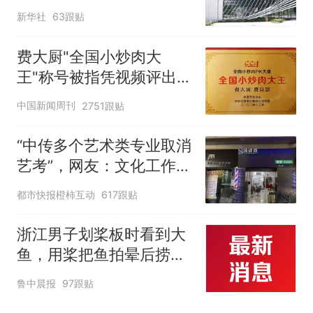
新华社
63跟贴
费大厨"全国小炒肉大
王"称号被指凭视频评出
官方回应
中国新闻周刊
2751跟贴
“中传多个艺术类专业取消
艺考”，网友：文化工作者
一定要有文化，这句话的
都市快报橙柿互动
617跟贴
含金量还在持续上升
浙江男子划桨板时看到大
鱼，用桨把鱼拍晕后捞
起；当事人：鱼重7斤6
鲁中晨报
97跟贴
两，做成红烧辣子鱼块，