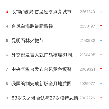
以“新”破局 首发经济点亮城市消费活力
2261240
3
台风白海豚最新路径
2233197
4
昆明石林火把节
2190932
5
外交部发言人就广岛核爆81周年等答记者问
2180495
6
中央气象台发布台风黄色预警
2089321
7
我国编制完成新版全月地质图
2029977
8
63岁关之琳否认与27岁模特恋情
2007226
9