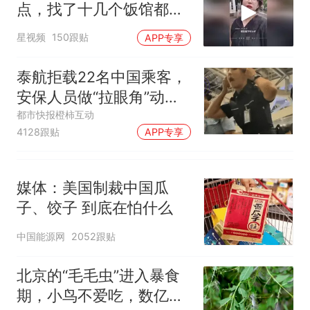
点，找了十几个饭馆都没
开门：午休到几点
星视频
150跟贴
APP专享
泰航拒载22名中国乘客，
安保人员做“拉眼角”动
作，泰国机场最新回应：
都市快报橙柿互动
4128跟贴
APP专享
拒绝登机决定由航司作
出；亲历者：曾承诺免费
改签但没兑现
媒体：美国制裁中国瓜
子、饺子 到底在怕什么
中国能源网
2052跟贴
北京的“毛毛虫”进入暴食
期，小鸟不爱吃，数亿头