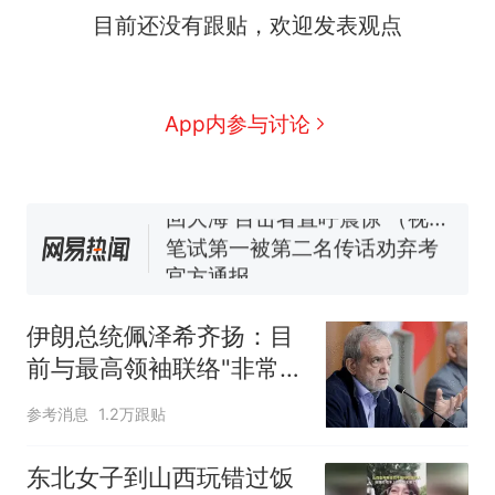
目前还没有跟贴，欢迎发表观点
么？
费大厨“全国小炒肉大王”称
新
号，仅凭视频评出？中国烹饪
协会回应
男子上山采菌偶然发现鸡枞菌
App内参与讨论
窝，原地守1天等它长大：挖了
140多朵
美国渔民钓获鲨鱼徒手将其拽
回大海 目击者直呼震惊 （视频
来源：参考消息）
笔试第一被第二名传话劝弃考
官方通报
惊艳！字都飘起来了 博主在田
间创作“悬浮字” 网友：真·裸眼
伊朗总统佩泽希齐扬：目
3D！
制裁瓜子饺子，美国怕什
热
前与最高领袖联络"非常困
么？
难"
参考消息
1.2万跟贴
东北女子到山西玩错过饭