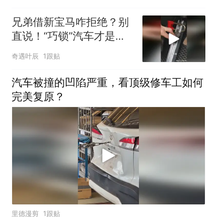
兄弟借新宝马咋拒绝？别
直说！“巧锁”汽车才是高
招
奇遇叶辰
1跟贴
汽车被撞的凹陷严重，看顶级修车工如何
完美复原？
里德漫剪
1跟贴