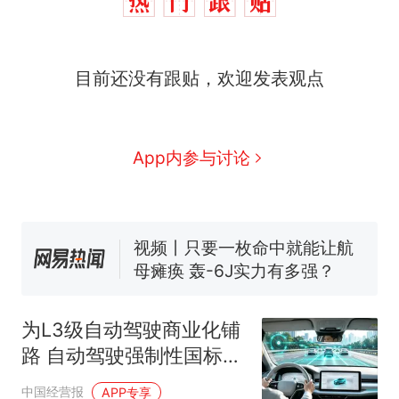
目前还没有跟贴，欢迎发表观点
十多万人报名的考试，成绩
热
全部作废，公平么？
全球唯一没有法定首都的国
新
App内参与讨论
家，刚改国名，总统就邀请中
国大使骑行绕了几乎整个国境
5万的小车卖不动，40万以上
线一圈，还曾两次到中国寻根
的抢着买
视频丨只要一枚命中就能让航
母瘫痪 轰-6J实力有多强？
空调24小时开着反而更省电？
电力部门回应
为L3级自动驾驶商业化铺
大雨将至一家老小6分钟抢收完
路 自动驾驶强制性国标发
1千斤稻谷
布
十多万人报名的考试，成绩
热
中国经营报
APP专享