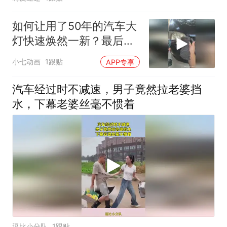
如何让用了50年的汽车大
灯快速焕然一新？最后效
果太震撼！
小七动画
1跟贴
APP专享
汽车经过时不减速，男子竟然拉老婆挡
水，下幕老婆丝毫不惯着
逗比小分队
1跟贴