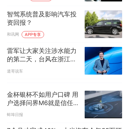
全部作废，公平么？
智驾系统普及影响汽车投
资回报？
和讯网
APP专享
雷军让大家关注涉水能力
的第二天，台风在浙江登
陆了两次
道哥说车
金杯银杯不如用户口碑 用
户选择问界M6就是信任赛
力斯智能安全
蚌埠日报