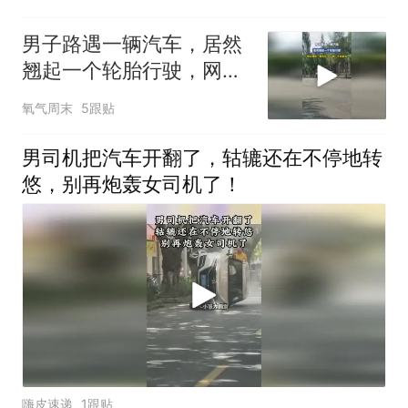
男子路遇一辆汽车，居然
翘起一个轮胎行驶，网友
调侃：痛风犯了 “脚”不敢
氧气周末
5跟贴
着地
男司机把汽车开翻了，轱辘还在不停地转
悠，别再炮轰女司机了！
嗨皮速递
1跟贴