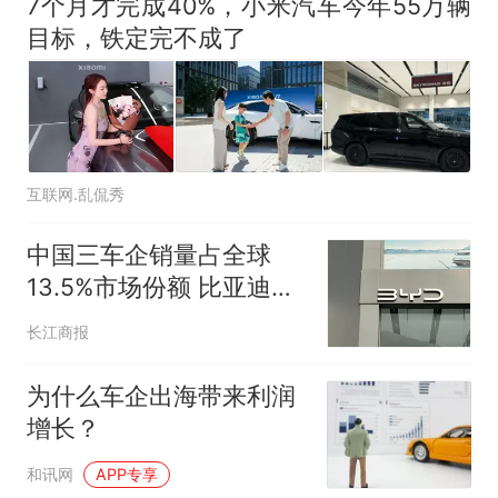
7个月才完成40%，小米汽车今年55万辆
目标，铁定完不成了
互联网.乱侃秀
中国三车企销量占全球
13.5%市场份额 比亚迪
4.8%居第六吉利4.6%列第
长江商报
七
为什么车企出海带来利润
增长？
和讯网
APP专享