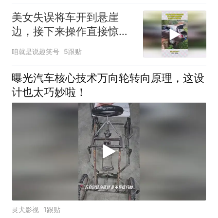
美女失误将车开到悬崖
边，接下来操作直接惊
呆，没点实力不敢开车
咱就是说趣笑号
5跟贴
曝光汽车核心技术万向轮转向原理，这设
计也太巧妙啦！
灵犬影视
1跟贴