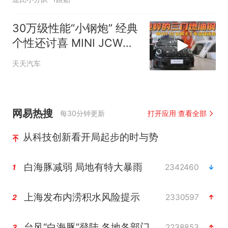
30万级性能“小钢炮” 经典
个性还讨喜 MINI JCW适
合什么人群？
天天汽车
网易热搜
每30分钟更新
打开应用 查看全部
从科技创新看开局起步的时与势
白海豚减弱 局地有特大暴雨
2342460
1
上海发布内涝积水风险提示
2330597
2
台风“白海豚”登陆 各地各部门全力应对
2238853
3