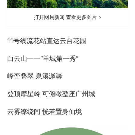
打开网易新闻 查看更多图片
11号线流花站直达云台花园
白云山——“羊城第一秀”
峰峦叠翠 泉溪潺潺
登顶摩星岭 可俯瞰整座广州城
云雾缭绕间 恍若置身仙境