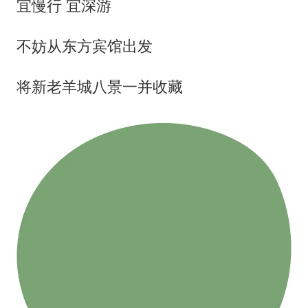
宜慢行 宜深游
不妨从东方宾馆出发
将新老羊城八景一并收藏