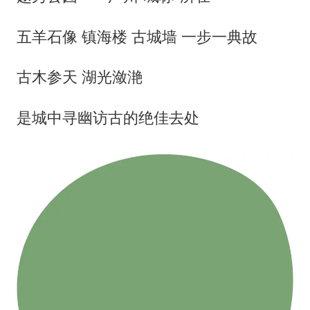
五羊石像 镇海楼 古城墙 一步一典故
古木参天 湖光潋滟
是城中寻幽访古的绝佳去处