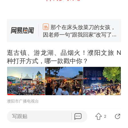
那个在床头放菜刀的女孩，
热
因老师一句“跟我回家”改写了
人生
制裁瓜子饺子，美国怕什
新
么？
费大厨“全国小炒肉大王”称
逛古镇、游龙湖、品烟火！濮阳文旅 N
号，仅凭视频评出？中国烹饪
种打开方式，哪一款戳中你？
协会回应
男子上山采菌偶然发现鸡枞菌
窝，原地守1天等它长大：挖了
140多朵
美国渔民钓获鲨鱼徒手将其拽
回大海 目击者直呼震惊 （视频
来源：参考消息）
笔试第一被第二名传话劝弃考
濮阳市广播电视台
官方通报
那个在床头放菜刀的女孩，
热
不出广州，能玩足一天的4个地方！好玩
写跟贴
因老师一句“跟我回家”改写了
2
又出片
人生