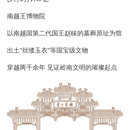
南越王博物院
以南越国第二代国王赵眜的墓葬原址为馆
出土“丝缕玉衣”等国宝级文物
穿越两千余年 见证岭南文明的璀璨起点