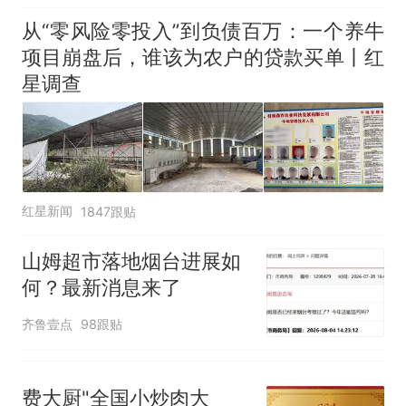
窝，原地守1天等它长大：挖了
140多朵
美国渔民钓获鲨鱼徒手将其拽
从“零风险零投入”到负债百万：一个养牛
回大海 目击者直呼震惊 （视频
项目崩盘后，谁该为农户的贷款买单丨红
来源：参考消息）
笔试第一被第二名传话劝弃考
星调查
官方通报
那个在床头放菜刀的女孩，
热
因老师一句“跟我回家”改写了
人生
红星新闻
1847跟贴
山姆超市落地烟台进展如
何？最新消息来了
齐鲁壹点
98跟贴
费大厨"全国小炒肉大