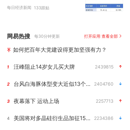
量跻身全球车企第六丨大
每日经济新闻
133跟贴
湾区财经早参
网易热搜
每30分钟更新
打开应用 查看全部
如何把百年大党建设得更加坚强有力？
汪峰阻止14岁女儿买大牌
2439815
1
台风白海豚体型变大近似13个浙江面积
2404760
2
夜幕落下 运动上场
2257713
3
美国将对多晶硅衍生品加征15%关税
2234386
4