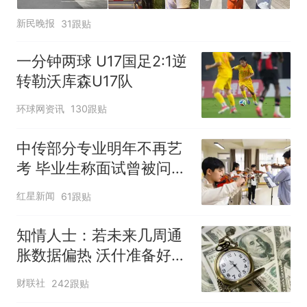
新民晚报
31跟贴
一分钟两球 U17国足2:1逆
转勒沃库森U17队
环球网资讯
130跟贴
中传部分专业明年不再艺
考 毕业生称面试曾被问
“如何策划晚会” 专家：遏
红星新闻
61跟贴
制“艺考捷径化”
知情人士：若未来几周通
胀数据偏热 沃什准备好加
息
财联社
242跟贴