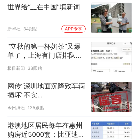
世界给“__在中国”填新词
新华社
34跟贴
APP专享
“立秋的第一杯奶茶”又爆
单了，上海有门店排队超
500杯，店员：今天奶茶
极目新闻
38跟贴
店都很忙，要等2个多小
时
网传“深圳地面沉降致车辆
损坏”不实
（2026·08·06）
今日辟谣
125跟贴
港澳地区居民每年在惠州
购房近5000套；比亚迪销