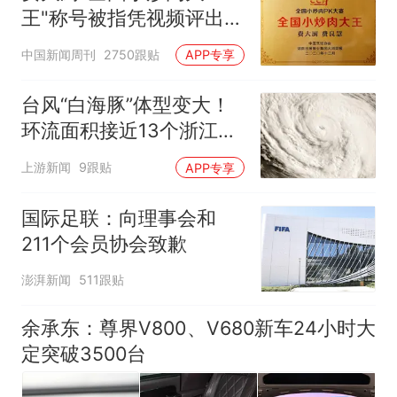
王"称号被指凭视频评出
官方回应
中国新闻周刊
2750跟贴
APP专享
台风“白海豚”体型变大！
环流面积接近13个浙江那
么大
上游新闻
9跟贴
APP专享
国际足联：向理事会和
211个会员协会致歉
澎湃新闻
511跟贴
余承东：尊界V800、V680新车24小时大
定突破3500台