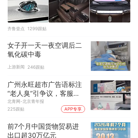
齐鲁壹点
1299跟贴
女子开一天一夜空调后二
氧化碳中毒
上游新闻
246跟贴
广州永旺超市广告语标注
“老人臭”引争议，客服回
应
北青网-北京青年报
225跟贴
APP专享
前7个月中国货物贸易进
出口超30万亿元