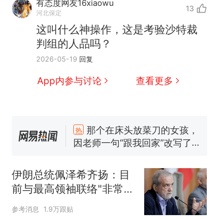
有态度网友16xiaowu
13
河北保定
这叫什么神操作，这是考验沙特裁
判组的人品吗？
2026-05-19
回复
App内参与讨论
查看更多
那个在床头放菜刀的女孩，
热
因老师一句“跟我回家”改写了
人生
制裁瓜子饺子，美国怕什
新
么？
伊朗总统佩泽希齐扬：目
费大厨“全国小炒肉大王”称
前与最高领袖联络"非常困
号，仅凭视频评出？中国烹饪
难"
协会回应
男子上山采菌偶然发现鸡枞菌
参考消息
1.9万跟贴