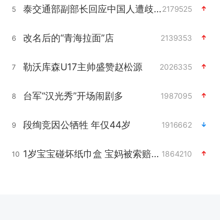
泰交通部副部长回应中国人遭歧视手势
2179525
5
改名后的“青海拉面”店
2139353
6
勒沃库森U17主帅盛赞赵松源
2026335
7
台军“汉光秀”开场闹剧多
1987095
8
段绚竞因公牺牲 年仅44岁
1916662
9
1岁宝宝碰坏纸巾盒 宝妈被索赔924元
1864210
10