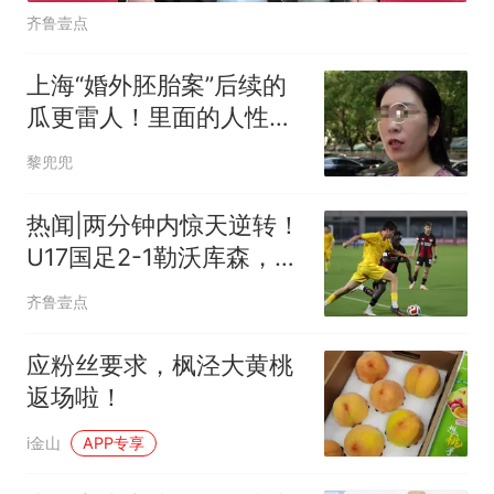
齐鲁壹点
上海“婚外胚胎案”后续的
瓜更雷人！里面的人性太
阴暗了
黎兜兜
热闻|两分钟内惊天逆转！
U17国足2-1勒沃库森，三
战全胜小组头名晋级淘汰
齐鲁壹点
赛
应粉丝要求，枫泾大黄桃
返场啦！
i金山
APP专享