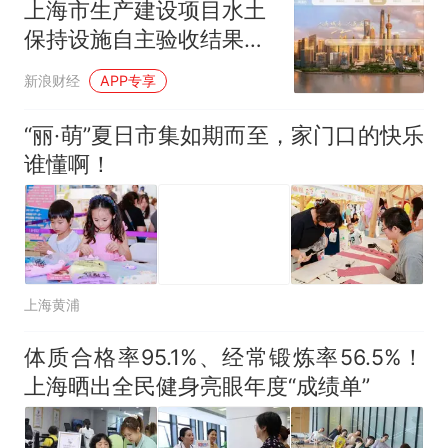
上海市生产建设项目水土
保持设施自主验收结果备
案操作指引
新浪财经
APP专享
“丽·萌”夏日市集如期而至，家门口的快乐
谁懂啊！
上海黄浦
体质合格率95.1%、经常锻炼率56.5%！
上海晒出全民健身亮眼年度“成绩单”