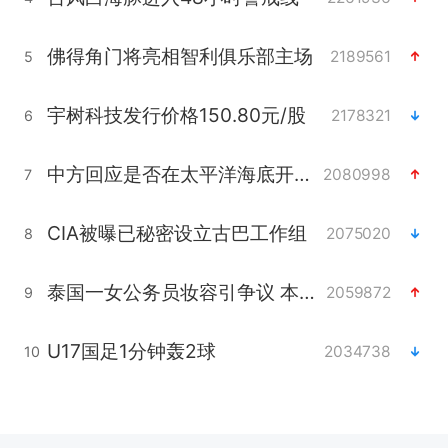
佛得角门将亮相智利俱乐部主场
2189561
5
宇树科技发行价格150.80元/股
2178321
6
中方回应是否在太平洋海底开采稀土
2080998
7
CIA被曝已秘密设立古巴工作组
2075020
8
泰国一女公务员妆容引争议 本人回应
2059872
9
U17国足1分钟轰2球
2034738
10