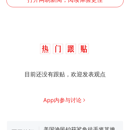
制裁瓜子饺子，美国怕什
热
目前还没有跟贴，欢迎发表观点
么？
费大厨“全国小炒肉大王”称
新
号，仅凭视频评出？中国烹饪
协会回应
男子上山采菌偶然发现鸡枞菌
App内参与讨论
窝，原地守1天等它长大：挖了
140多朵
美国渔民钓获鲨鱼徒手将其拽
回大海 目击者直呼震惊 （视频