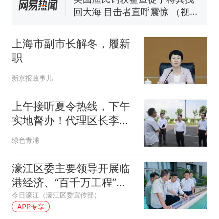
来源：参考消息）
笔试第一被第二名传话劝弃考
官方通报
多地要求领导干部带头休假
上海市副市长解冬，履新
制裁瓜子饺子，美国怕什
热
职
么？
新京报政事儿
上午接听夏令热线，下午
实地督办！代理区长李峰
现场协调解决群众出行诉
绿色青浦
求
濠江区委主要领导开展临
港经济、“百千万工程”工
作调研
今日濠江（濠江区委宣传部）
APP专享