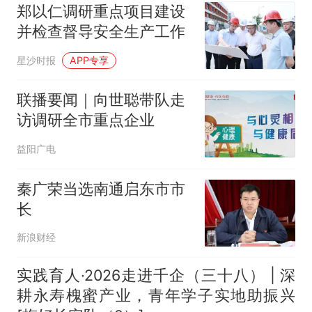
郑以仁调研重点项目建设
并检查督导安全生产工作
星沙时报
APP专享
联播要闻｜向世聪带队走
访调研全市重点企业
益阳广电
秦广荣当选南通启东市市
长
新浪财经
实践育人·2026走进千企（三十八） | 深
耕永寿槐蜜产业，青年学子实地助振兴