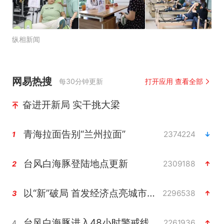
纵相新闻
网易热搜
每30分钟更新
打开应用 查看全部
奋进开新局 实干挑大梁
青海拉面告别“兰州拉面”
2374224
1
台风白海豚登陆地点更新
2309188
2
以“新”破局 首发经济点亮城市消费活力
2296538
3
台风白海豚进入48小时警戒线
2261936
4