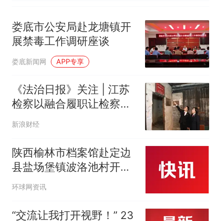
娄底市公安局赴龙塘镇开
展禁毒工作调研座谈
娄底新闻网
APP专享
《法治日报》关注 | 江苏
检察以融合履职让检察力
量与城市发展同频共振
新浪财经
陕西榆林市档案馆赴定边
县盐场堡镇波洛池村开展
驻村帮扶工作调研
环球网资讯
“交流让我打开视野！” 23