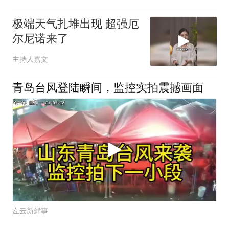
极端天气扎堆出现 超强厄
尔尼诺来了
主持人嘉文
青岛台风登陆瞬间，监控实拍震撼画面
左云新鲜事