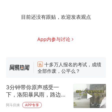
目前还没有跟贴，欢迎发表观点
App内参与讨论
十多万人报名的考试，成绩
热
全部作废，公平么？
全球唯一没有法定首都的国
新
家，刚改国名，总统就邀请中
3分钟带你原声感受一
国大使骑行绕了几乎整个国境
搬家报价570元，搬到楼下交
下，洛阳暴风雨，路边大
线一圈，还曾两次到中国寻根
5060元才肯搬上楼！女子傻眼
树被连根拔起
了……
视频丨只要一枚命中就能让航
阿斗归来
APP专享
母瘫痪 轰-6J实力有多强？