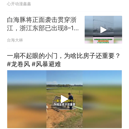
心开动漫鑫鑫
白海豚将正面袭击贯穿浙
江，浙江东部已出现8–11
级大风和暴雨？一
台海大林
一扇不起眼的小门，为啥比房子还重要？
#龙卷风 #风暴避难