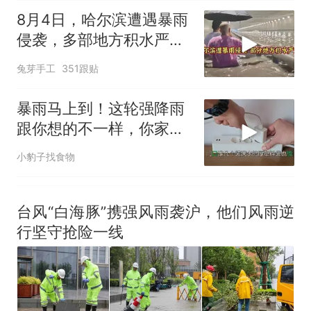
空调24小时开着反而更省电？
8月4日，哈尔滨遭遇暴雨
电力部门回应
侵袭，多部地方积水严
佛山一中学招聘物理教师，笔
重！
兔芽手工
351跟贴
试前13名均遭淘汰？教育局：
已叫停招聘，成立调查组全面
十多万人报名的考试，成绩
热
暴雨马上到！这轮强降雨
核查
全部作废，公平么？
跟你想的不一样，你家可
能有隐患
小豹子找食物
台风“白海豚”携强风雨袭沪，他们风雨逆
行坚守抢险一线