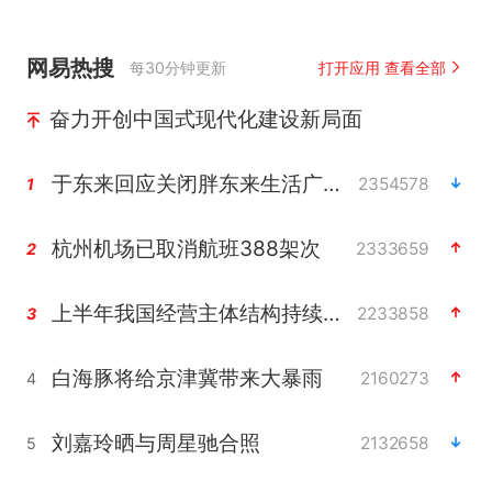
网易热搜
每30分钟更新
打开应用 查看全部
奋力开创中国式现代化建设新局面
于东来回应关闭胖东来生活广场店
2354578
1
杭州机场已取消航班388架次
2333659
2
上半年我国经营主体结构持续优化
2233858
3
白海豚将给京津冀带来大暴雨
2160273
4
刘嘉玲晒与周星驰合照
2132658
5