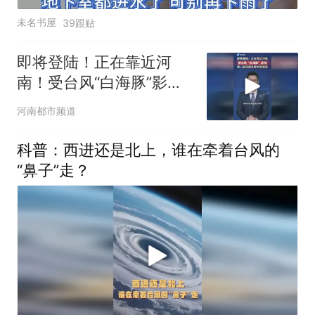
未名书屋
39跟贴
即将登陆！正在靠近河
南！受台风“白海豚”影
响，周一（8月10日））
河南都市频道
起河南多地大到暴雨
科普：西进还是北上，谁在牵着台风的
“鼻子”走？