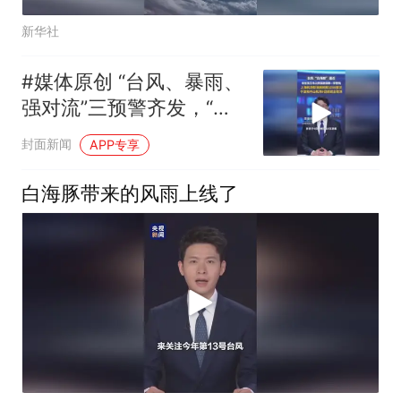
新华社
#媒体原创 “台风、暴雨、
强对流”三预警齐发，“白
海豚”不断逼近，将于9日
封面新闻
APP专享
晚至10日早在浙江舟山到
福建福鼎一带沿海登陆
白海豚带来的风雨上线了