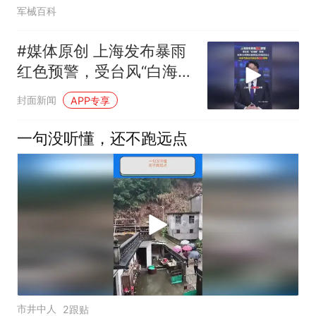
军械百科
#媒体原创 上海发布暴雨
红色预警，受台风“白海
豚”影响，未来6小时降水
封面新闻
APP专享
量将达220毫米以上，中
央气象台升级台风红色预
一句没听懂，还不跑远点
警#上海 #白海豚台风 #台
风
市井中人
2跟贴