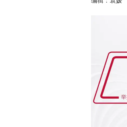
编辑：袁媛