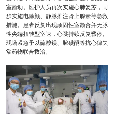
室颤动。医护人员再次实施心肺复苏，同
步实施电除颤、静脉推注肾上腺素等急救
措施。患者反复出现顽固性室颤合并无脉
性尖端扭转型室速，心跳持续反复骤停。
现场紧急予以硫酸镁、胺碘酮等抗心律失
常药物联合救治。