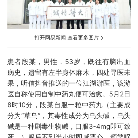
打开网易新闻 查看更多图片
患者段某，男性，53岁，既往有脑出血
病史，遗留有左半身体麻木，四处寻医未
果，听信抖音推送的一位江湖游医，该游
医自称使用自制中药丸便可治愈。5月2日
8时10分，段某自服一粒中药丸（主要成
分为“草乌”，其毒性成分为乌头碱，乌头
碱是一种剧毒生物碱，口服3-4mg即可致
死。）服后不到半小时即感恶心、频繁呕