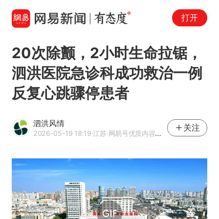
打开
20次除颤，2小时生命拉锯，
泗洪医院急诊科成功救治一例
反复心跳骤停患者
泗洪风情
关注
2026-05-19 18:19
·江苏
·网易号优质内容创作者