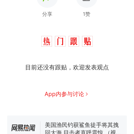
分享
1赞
制裁瓜子饺子，美国怕什
热
目前还没有跟贴，欢迎发表观点
么？
那个在床头放菜刀的女孩，
新
因老师一句“跟我回家”改写了
人生
费大厨“全国小炒肉大王”称
App内参与讨论
号，仅凭视频评出？中国烹饪
协会回应
男子上山采菌偶然发现鸡枞菌
窝，原地守1天等它长大：挖了
140多朵
美国渔民钓获鲨鱼徒手将其拽
回大海 目击者直呼震惊 （视频