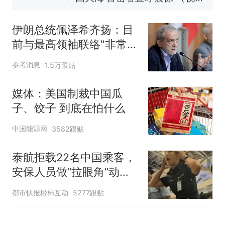
来源：参考消息）
笔试第一被第二名传话劝弃考
官方通报
伊朗总统佩泽希齐扬：目
制裁瓜子饺子，美国怕什
热
前与最高领袖联络"非常困
么？
难"
参考消息
1.5万跟贴
媒体：美国制裁中国瓜
子、饺子 到底在怕什么
中国能源网
3582跟贴
泰航拒载22名中国乘客，
安保人员做“拉眼角”动
作，泰国机场最新回应：
都市快报橙柿互动
5277跟贴
拒绝登机决定由航司作
出；亲历者：曾承诺免费