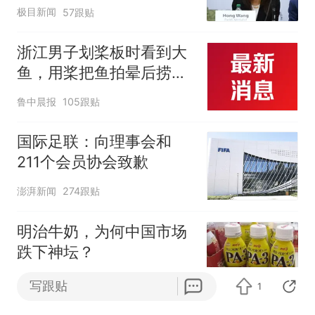
极目新闻
57跟贴
浙江男子划桨板时看到大
鱼，用桨把鱼拍晕后捞
起；当事人：鱼重7斤6
鲁中晨报
105跟贴
两，做成红烧辣子鱼块，
味道很好
国际足联：向理事会和
211个会员协会致歉
澎湃新闻
274跟贴
明治牛奶，为何中国市场
跌下神坛？
蓝鲸新闻
55跟贴
APP专享
写跟贴
1