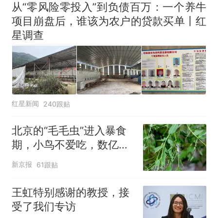
改签但没兑现
从“零风险零投入”到负债百万：一个养牛
项目崩盘后，谁该为农户的贷款买单丨红
星调查
红星新闻
240跟贴
北京的“毛毛虫”进入暴食
期，小鸟不爱吃，数亿头
小蜂迎战
新京报
61跟贴
王虹特别感谢的教授，接
受了我们专访