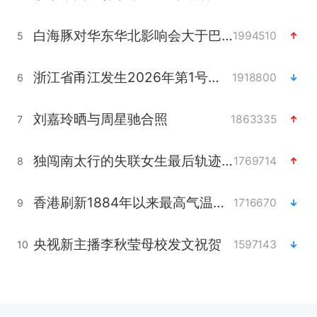
白海豚对华东华北影响会大于巴威
1994510
5
浙江省甬江发生2026年第1号洪水
1918800
6
刘嘉玲晒与周星驰合照
1863335
7
独闯南太行的失联女生最后轨迹已确认
1769714
8
香港刷新1884年以来最高气温纪录
1716670
9
央视新主播李秋莹母校发文祝贺
1597143
10