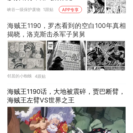
第5档形态
峡谷一级保护废物
1跟贴
APP专享
海贼王1190，罗杰看到的空白100年真相
揭晓，洛克斯击杀军子舅舅
邻居的小蜘蛛
4跟贴
海贼王1190话，大地被震碎，贾巴断臂，
海贼王左臂VS世界之王