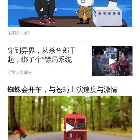
呆萌的小鲤
穿到异界，从杀鱼郎干
起，绑了个“镖局系统
驴驴老baby
蜘蛛会开车，与苍蝇上演速度与激情