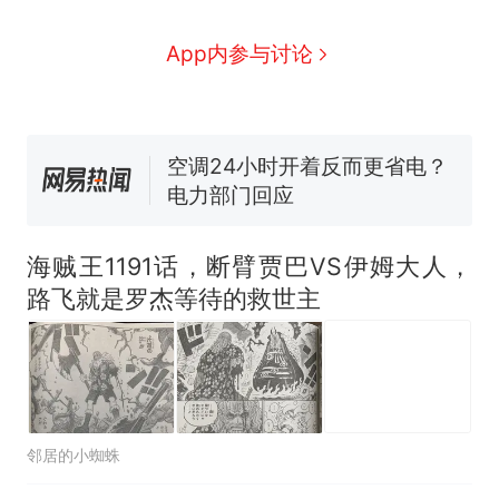
线一圈，还曾两次到中国寻根
母瘫痪 轰-6J实力有多强？
5万的小车卖不动，40万以上
App内参与讨论
的抢着买
空调24小时开着反而更省电？
电力部门回应
大雨将至一家老小6分钟抢收完
1千斤稻谷
十多万人报名的考试，成绩
热
全部作废，公平么？
海贼王1191话，断臂贾巴VS伊姆大人，
路飞就是罗杰等待的救世主
邻居的小蜘蛛