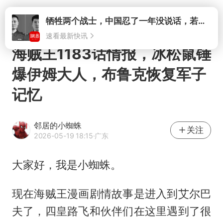
打开
海贼王1183话情报，冰松鼠锤
爆伊姆大人，布鲁克恢复军子
记忆
邻居的小蜘蛛
关注
2026-05-19 18:15
·广东
大家好，我是小蜘蛛。
现在海贼王漫画剧情故事是进入到艾尔巴
夫了，四皇路飞和伙伴们在这里遇到了很