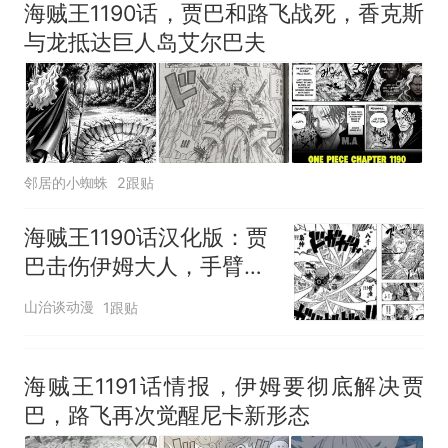
海贼王1190话，贾巴和路飞战死，香克斯
与龙抵达巨人岛艾尔巴夫
邻居的小蜘蛛
2跟贴
海贼王1190话汉化版：贾
巴击伤伊姆大人，手臂被
砍掉了一根
山治谈动漫
1跟贴
海贼王1191话情报，伊姆要彻底解决贾
巴，路飞再次觉醒尼卡新形态