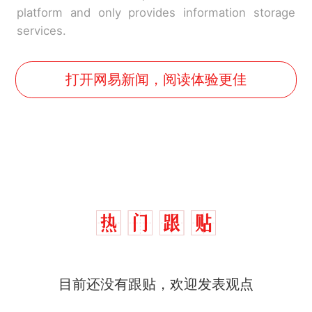
platform and only provides information storage
services.
打开网易新闻，阅读体验更佳
十多万人报名的考试，成绩
热
全部作废，公平么？
全球唯一没有法定首都的国
新
目前还没有跟贴，欢迎发表观点
家，刚改国名，总统就邀请中
国大使骑行绕了几乎整个国境
视频丨只要一枚命中就能让航