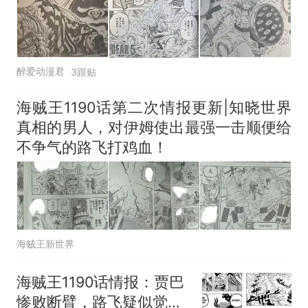
醉爱动漫君
3跟贴
海贼王1190话第二次情报更新|知晓世界
真相的男人，对伊姆使出最强一击顺便给
不争气的路飞打鸡血！
海贼王新世界
海贼王1190话情报：贾巴
惨败断臂，路飞疑似觉醒