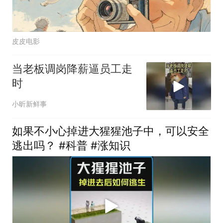
皮皮电影
当老板调岗降薪逼员工走
时
小昕新鲜事
如果不小心掉进大猩猩池子中，可以安全
逃出吗？ #科普 #涨知识