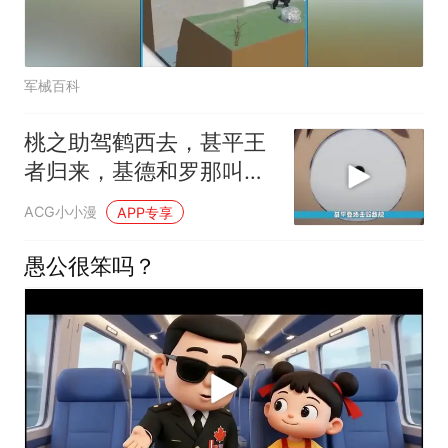
军械百科
桃之助驾鹤西去，甚平王
者归来，基德和罗那叫一
个酸啊
ACG小小漫
APP专享
愚公很笨吗？