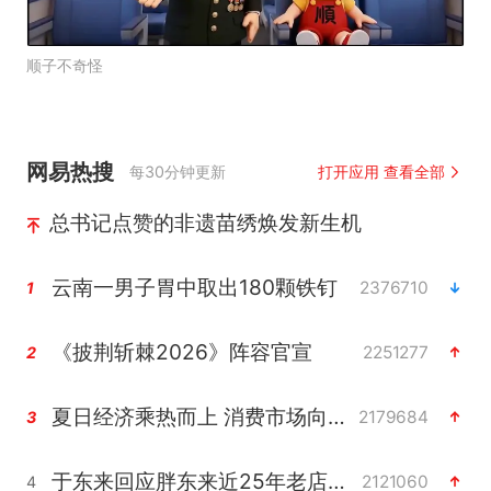
顺子不奇怪
网易热搜
每30分钟更新
打开应用 查看全部
总书记点赞的非遗苗绣焕发新生机
云南一男子胃中取出180颗铁钉
2376710
1
《披荆斩棘2026》阵容官宣
2251277
2
夏日经济乘热而上 消费市场向新而行
2179684
3
于东来回应胖东来近25年老店年底关闭
2121060
4