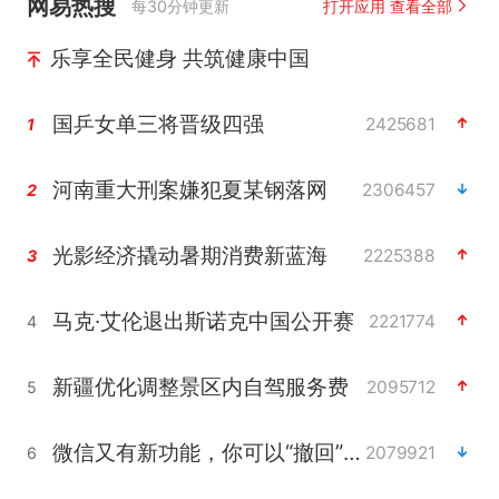
网易热搜
每30分钟更新
打开应用 查看全部
乐享全民健身 共筑健康中国
国乒女单三将晋级四强
2425681
1
河南重大刑案嫌犯夏某钢落网
2306457
2
光影经济撬动暑期消费新蓝海
2225388
3
马克·艾伦退出斯诺克中国公开赛
2221774
4
新疆优化调整景区内自驾服务费
2095712
5
微信又有新功能，你可以“撤回”你的撤回了！
2079921
6