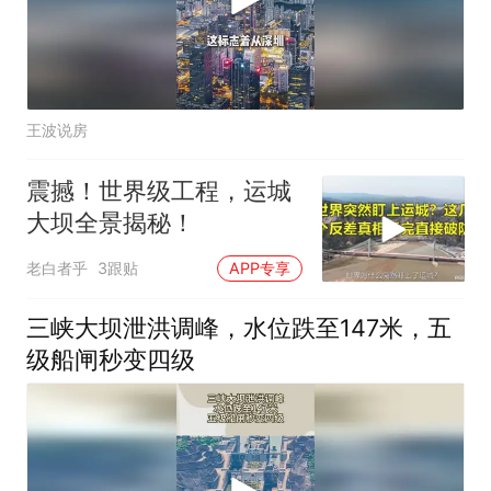
王波说房
震撼！世界级工程，运城
大坝全景揭秘！
老白者乎
3跟贴
APP专享
三峡大坝泄洪调峰，水位跌至147米，五
级船闸秒变四级