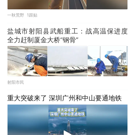
一秋荒野
1跟贴
盐城市射阳县武船重工：战高温保进度
全力赶制厦金大桥“钢骨”
射阳市民
重大突破来了 深圳广州和中山要通地铁