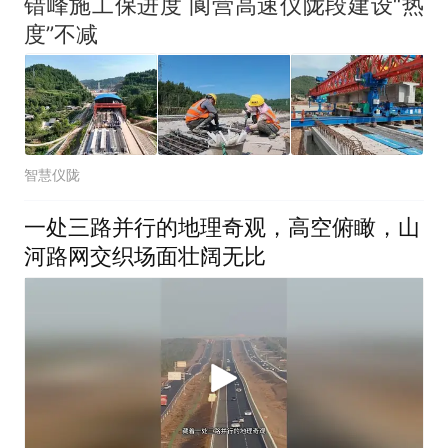
错峰施工保进度 阆营高速仪陇段建设“热
度”不减
智慧仪陇
一处三路并行的地理奇观，高空俯瞰，山
河路网交织场面壮阔无比