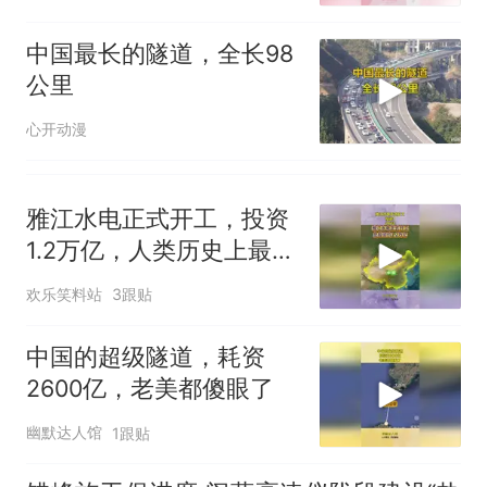
那个在床头放菜刀的女孩，
热
中国最长的隧道，全长98
因老师一句“跟我回家”改写了
公里
人生
心开动漫
雅江水电正式开工，投资
1.2万亿，人类历史上最大
基建工程要来了
欢乐笑料站
3跟贴
中国的超级隧道，耗资
2600亿，老美都傻眼了
幽默达人馆
1跟贴