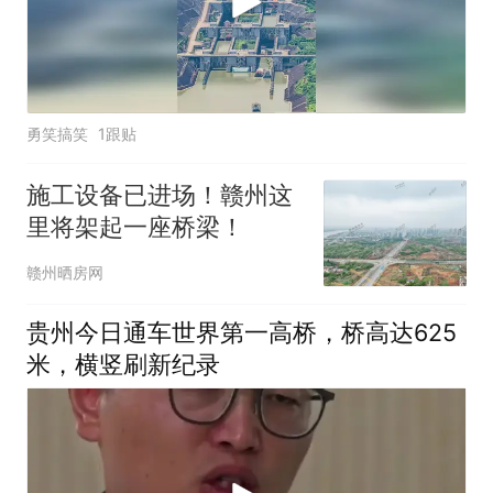
勇笑搞笑
1跟贴
施工设备已进场！赣州这
里将架起一座桥梁！
赣州晒房网
贵州今日通车世界第一高桥，桥高达625
米，横竖刷新纪录