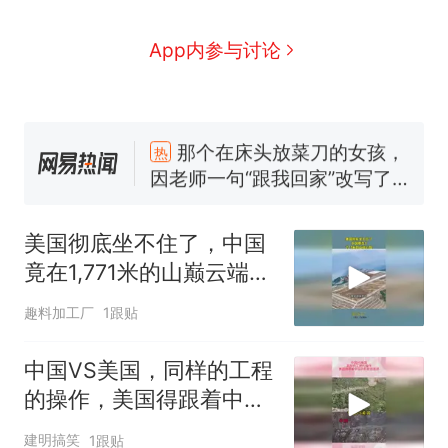
App内参与讨论
那个在床头放菜刀的女孩，
热
因老师一句“跟我回家”改写了
人生
搬家报价570元，搬到楼下
新
交5060元才肯搬上楼！女子傻
美国彻底坐不住了，中国
眼了……
空调24小时开着反而更省电？
竟在1,771米的山巅云端，
电力部门回应
架起超级机场
佛山一中学招聘物理教师，笔
趣料加工厂
1跟贴
试前13名均遭淘汰？教育局：
已叫停招聘，成立调查组全面
十多万人报名的考试，成绩全
中国VS美国，同样的工程
核查
部作废，公平么？
的操作，美国得跟着中国
“不建议大家买深色蛋糕”上热
的屁股后面追
建明搞笑
1跟贴
搜，网友：天塌了！