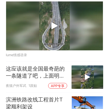
lume情感语录
这应该就是全国最奇葩的
一条隧道了吧，上面明明
没有山
夜猫户外军武
1跟贴
APP专享
滨洲铁路改线工程首片T
梁顺利架设